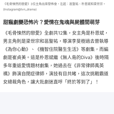
《毛骨悚然的戀愛》3位主角出席發佈會，左起：邕聖祐、朴恩斌和梁世宗。
(Instagram@tvn_drama)
甜寵劇變恐怖片？愛情在鬼魂與屍體間萌芽
《毛骨悚然的戀愛》全劇共12集，女主角是朴恩斌，
男主角則是梁世宗和邕聖祐，導演李旻樹過去曾執導
《為你心動》、《機智住院醫生生活》等劇集，而編
劇是崔貞美。這是朴恩斌繼《無人島的Diva》後時隔
多年重返愛情題材劇集，她過去在《非常律師禹英
禑》飾演自閉症律師，演技有目共睹，這次挑戰霸道
女總裁角色，讓大批劇迷直呼「終於等到了」！