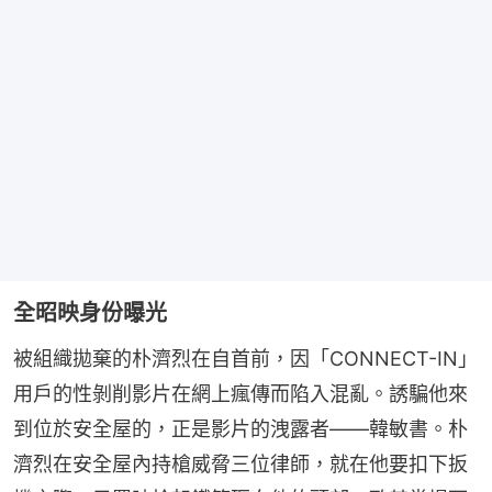
全昭映身份曝光
被組織拋棄的朴濟烈在自首前，因「CONNECT-IN」
用戶的性剝削影片在網上瘋傳而陷入混亂。誘騙他來
到位於安全屋的，正是影片的洩露者——韓敏書。朴
濟烈在安全屋內持槍威脅三位律師，就在他要扣下扳