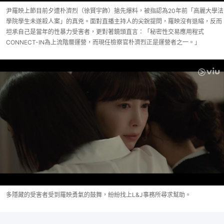
尹羅映上節目前夕遭朴濟烈（徐賢宇飾）搶先爆料，被指認為20年前「高麗大學法
學院學生未遂殺人案」的真兇。面對直播主持人的尖銳提問，羅映沒有退縮，反而
坦承自己是當年的性暴力受害者，更對著鏡頭直言：「秘密性交易應用程式
CONNECT-IN為上流階層運營，而現任檢察官朴濟烈正是運營者之一。」
多隱藏的受害者受到羅映勇氣的鼓舞，紛紛找上L&J事務所尋求幫助。