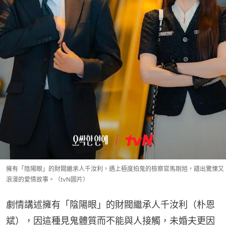
擁有「陰陽眼」的財閥繼承人千汝利，遇上極度拍鬼的檢察官馬剛旭，譜出驚慄又
浪漫的愛情故事。（tvN圖片）
劇情講述擁有「陰陽眼」的財閥繼承人千汝利（朴恩
斌），因這種見鬼體質而不能與人接觸，未婚夫更因