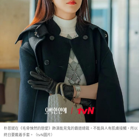
朴恩斌在《毛骨悚然的戀愛》飾演能見鬼的霸道總裁，不能與人有肌膚接觸，所以
終日要戴着手套。（tvN圖片）