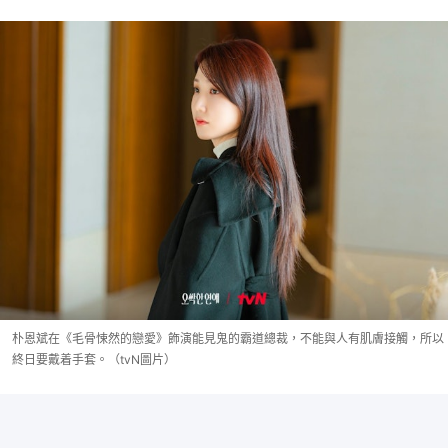
朴恩斌在《毛骨悚然的戀愛》飾演能見鬼的霸道總裁，不能與人有肌膚接觸，所以
終日要戴着手套。（tvN圖片）