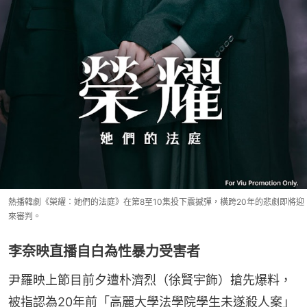
熱播韓劇《榮耀：她們的法庭》在第8至10集投下震撼彈，橫跨20年的悲劇即將迎
來審判。
李奈映直播自白為性暴力受害者
尹羅映上節目前夕遭朴濟烈（徐賢宇飾）搶先爆料，
被指認為20年前「高麗大學法學院學生未遂殺人案」