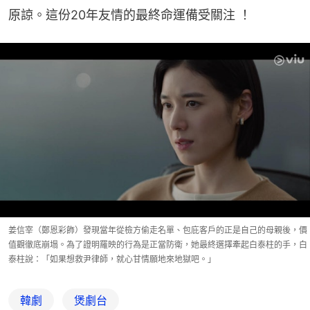
原諒。這份20年友情的最終命運備受關注 ！
姜信宰（鄭恩彩飾）發現當年從檢方偷走名單、包庇客戶的正是自己的母親後，價
值觀徹底崩塌。為了證明羅映的行為是正當防衛，她最終選擇牽起白泰柱的手，白
泰柱說：「如果想救尹律師，就心甘情願地來地獄吧。」
韓劇
煲劇台