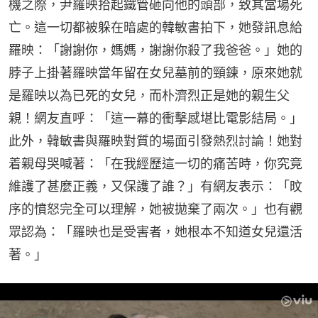
機之際，尹羅映拾起鐵管砸向他的頭部，致其當場死
亡。這一切都被躲在暗處的韓敏書拍下，她發訊息給
羅映：「謝謝你，媽媽，謝謝你殺了我爸爸。」她的
脖子上掛著羅映當年留在女兒墓前的頸鍊，原來她就
是羅映以為已死的女兒，而朴濟烈正是她的親生父
親！網友直呼：「這一幕的衝擊感堪比電影結局。」 
此外，韓敏書與羅映對質的場面引發熱烈討論！她對
着親母哭喊著：「在我經歷這一切的痛苦時，你究竟
維護了甚麼正義，又保護了誰？」有網友表示：「旼
序的憤怒完全可以理解，她被拋棄了兩次。」也有觀
眾認為：「羅映也是受害者，她根本不知道女兒還活
著。」