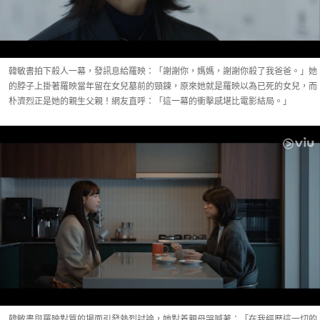
韓敏書拍下殺人一幕，發訊息給羅映：「謝謝你，媽媽，謝謝你殺了我爸爸。」她
的脖子上掛著羅映當年留在女兒墓前的頸鍊，原來她就是羅映以為已死的女兒，而
朴濟烈正是她的親生父親！網友直呼：「這一幕的衝擊感堪比電影結局。」
韓敏書與羅映對質的場面引發熱烈討論，她對着親母哭喊著：「在我經歷這一切的