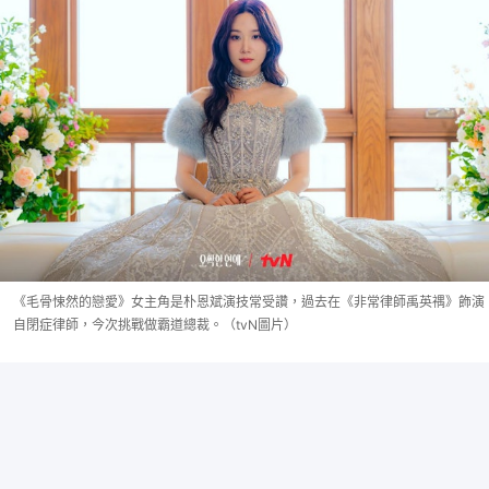
《毛骨悚然的戀愛》女主角是朴恩斌演技常受讚，過去在《非常律師禹英禑》飾演
自閉症律師，今次挑戰做霸道總裁。（tvN圖片）