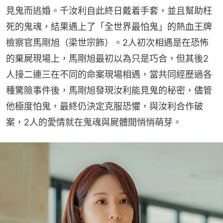
見鬼而逃婚。千汝利自此終日戴着手套，並且幫助枉
死的鬼魂，結果遇上了「全世界最怕鬼」的熱血王牌
檢察官馬剛旭（梁世宗飾）。2人初次相遇是在恐怖
的棄屍現場上，馬剛旭最初以為只是巧合，但其後2
人接二連三在不同的命案現場相遇，當共同經歷過各
種驚險事件後，馬剛旭發現汝利能見鬼的秘密，儘管
他極度怕鬼，最終仍決定克服恐懼，與汝利合作破
案，2人的愛情就在鬼魂與屍體間悄悄萌芽。