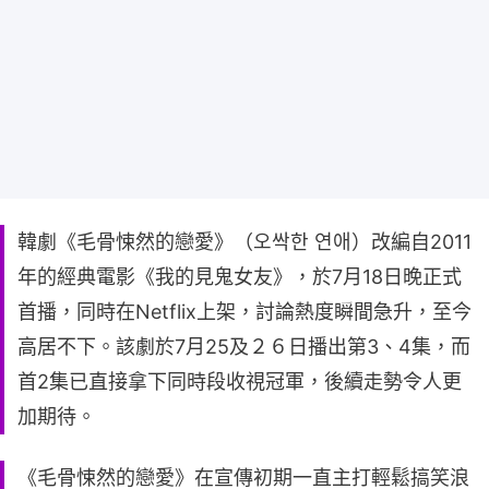
韓劇《毛骨悚然的戀愛》（오싹한 연애）改編自2011
年的經典電影《我的見鬼女友》，於7月18日晚正式
首播，同時在Netflix上架，討論熱度瞬間急升，至今
高居不下。該劇於7月25及２６日播出第3、4集，而
首2集已直接拿下同時段收視冠軍，後續走勢令人更
加期待。
《毛骨悚然的戀愛》在宣傳初期一直主打輕鬆搞笑浪