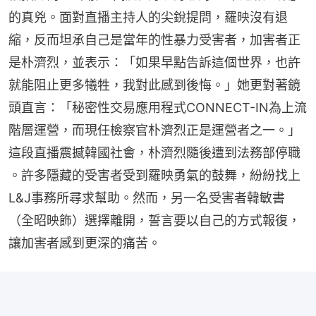
的真兇。面對直播主持人的尖銳提問，羅映沒有退
縮，反而坦承自己是當年的性暴力受害者，加害者正
是朴濟烈，並表示：「如果早點告訴這個世界，也許
就能阻止更多犧牲，我對此感到後悔。」她更對著鏡
頭直言：「秘密性交易應用程式CONNECT-IN為上流
階層運營，而現任檢察官朴濟烈正是運營者之一。」
這段直播震撼韓國社會，朴濟烈隨後遭到法務部停職 
。許多隱藏的受害者受到羅映勇氣的鼓舞，紛紛找上
L&J事務所尋求幫助。然而，另一名受害者韓敏書
（全昭映飾）選擇離開，誓言要以自己的方式報復，
讓加害者感到更深的痛苦。