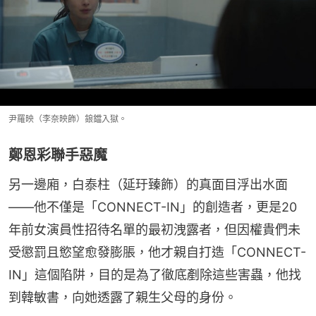
尹羅映（李奈映飾）鋃鐺入獄。
鄭恩彩聯手惡魔
另一邊廂，白泰柱（延玗臻飾）的真面目浮出水面
——他不僅是「CONNECT-IN」的創造者，更是20
年前女演員性招待名單的最初洩露者，但因權貴們未
受懲罰且慾望愈發膨脹，他才親自打造「CONNECT-
IN」這個陷阱，目的是為了徹底剷除這些害蟲，他找
到韓敏書，向她透露了親生父母的身份。