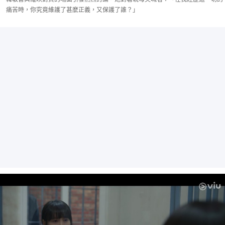
痛苦時，你究竟維護了甚麼正義，又保護了誰？」