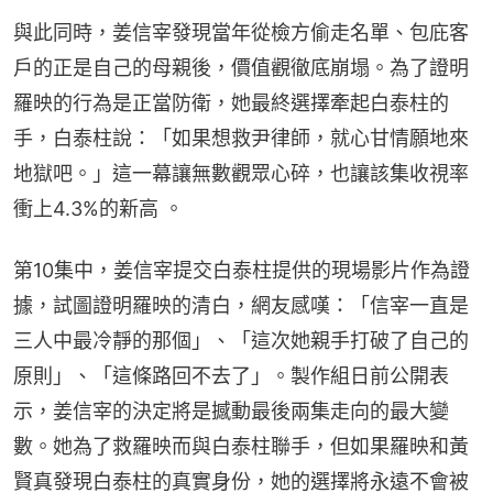
與此同時，姜信宰發現當年從檢方偷走名單、包庇客
戶的正是自己的母親後，價值觀徹底崩塌。為了證明
羅映的行為是正當防衛，她最終選擇牽起白泰柱的
手，白泰柱說：「如果想救尹律師，就心甘情願地來
地獄吧。」這一幕讓無數觀眾心碎，也讓該集收視率
衝上4.3%的新高 。
第10集中，姜信宰提交白泰柱提供的現場影片作為證
據，試圖證明羅映的清白，網友感嘆：「信宰一直是
三人中最冷靜的那個」、「這次她親手打破了自己的
原則」、「這條路回不去了」。製作組日前公開表
示，姜信宰的決定將是撼動最後兩集走向的最大變
數。她為了救羅映而與白泰柱聯手，但如果羅映和黃
賢真發現白泰柱的真實身份，她的選擇將永遠不會被