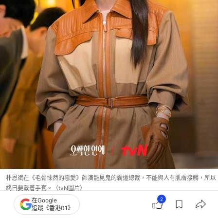
朴恩斌在《毛骨悚然的戀愛》飾演能見鬼的霸道總裁，不能與人有肌膚接觸，所以
終日要戴着手套。（tvN圖片）
2
在Google
追蹤《香港01》