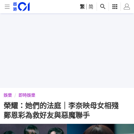
繁
|
简
娛樂
即時娛樂
榮耀：她們的法庭｜李奈映母女相殘
鄭恩彩為救好友與惡魔聯手