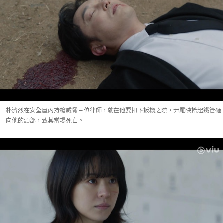
朴濟烈在安全屋內持槍威脅三位律師，就在他要扣下扳機之際，尹羅映拾起鐵管砸
向他的頭部，致其當場死亡。