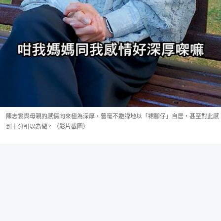
陳志雲與母親的感情向來極為深厚，曾毫不避諱地以「裙腳仔」自居，甚至對此感
到十分引以為傲。（影片截圖）