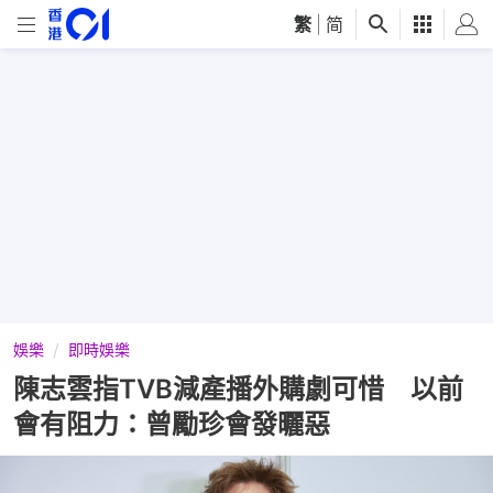
繁
|
简
娛樂
即時娛樂
陳志雲指TVB減產播外購劇可惜 以前
會有阻力：曾勵珍會發曬惡