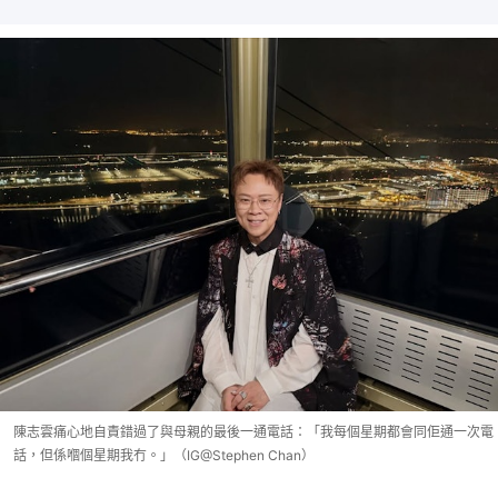
陳志雲痛心地自責錯過了與母親的最後一通電話：「我每個星期都會同佢通一次電
話，但係嗰個星期我冇。」（IG@Stephen Chan）