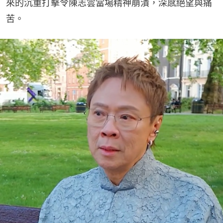
來的沉重打擊令陳志雲當場精神崩潰，深感絕望與痛
苦。