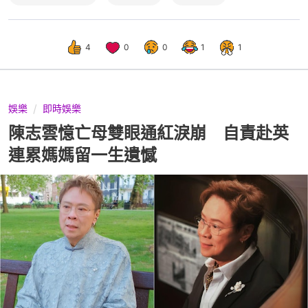
4
0
0
1
1
娛樂
即時娛樂
陳志雲憶亡母雙眼通紅淚崩 自責赴英
連累媽媽留一生遺憾