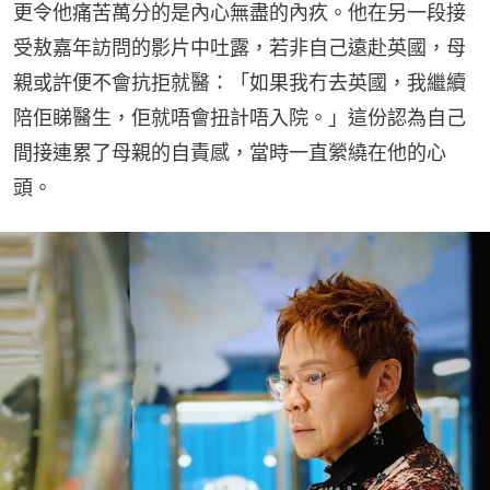
更令他痛苦萬分的是內心無盡的內疚。他在另一段接
受敖嘉年訪問的影片中吐露，若非自己遠赴英國，母
親或許便不會抗拒就醫：「如果我冇去英國，我繼續
陪佢睇醫生，佢就唔會扭計唔入院。」這份認為自己
間接連累了母親的自責感，當時一直縈繞在他的心
頭。