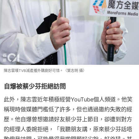
陳志雲嘆TVB減產播外購劇好可惜。（葉志明 攝）
自爆被蔡少芬拒絕訪問
此外，陳志雲近年積極經營YouTube個人頻道。他笑
稱現時做媒體門檻低了許多，但也遇過邀約失敗的經
歷。他自爆曾想邀請好友蔡少芬上節目，卻遭到對方
的經理人委婉拒絕，「我聽朋友講，原來蔡少芬話唔