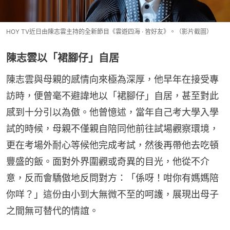
HOY TV近日由陳志雲主持的全新節目《雲遊四海 · 皆好友》。（影片截圖）
陳志雲以「裙腳仔」自居
陳志雲與母親的感情向來極為深厚，他早年在接受專
訪時，便曾毫不避諱地以「裙腳仔」自居，甚至對此
感到十分引以為傲。他曾憶述，當年自己考大學入學
試的時候，母親不僅親自陪同他前往試場觀察環境，
更在考場外耐心等候他完成考試，然後再帶他去吃頓
豐盛的飯。面對外界圍觀或奇異的目光，他從不介
意，反而會驕傲地反問對方：「係呀！咁你有媽媽陪
你咩？」這份由小到大無微不至的呵護，展現出母子
之間無可替代的情誼。