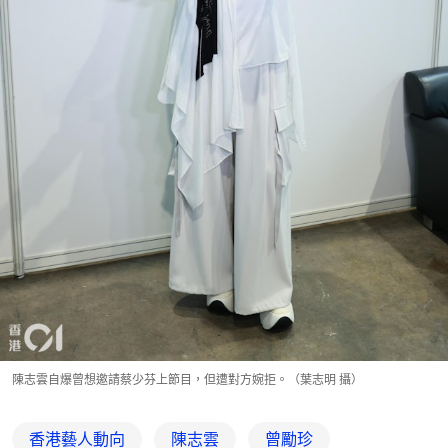
陳志雲自爆曾想邀請蔡少芬上節目，但遭對方婉拒。（葉志明 攝）
香港藝人動向
陳志雲
曾勵珍