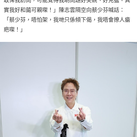
敢俾我訪問，可能覺得我啲問題好尖銳、好兇猛。其
實我好和藹可親㗎！」陳志雲隔空向蔡少芬喊話：
「蔡少芬，唔怕架，我哋只係傾下偈，我唔會撩人瘡
疤㗎！」