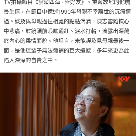
TV拍攝節目《雲遊四海 · 皆好友》。重遊故地的他觸
景生情，在節目中憶述1990年母親不幸離世的沉痛遭
遇。談及與母親過往相處的點點滴滴，陳志雲難掩心
中悲痛，於鏡頭前眼眶通紅、淚水打轉，流露出深藏
於內心的柔情面貌。他坦言，未能趕及見母親最後一
面，是他這輩子無法彌補的巨大遺憾，多年來更為此
陷入深深的自責之中。