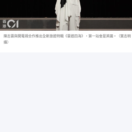
陳志雲與開電視合作推出全新旅遊特輯《雲遊四海》，第一站會是英國。（葉志明
攝）