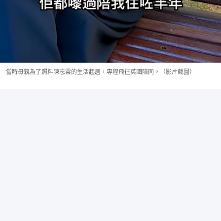
當時母親為了照料陳志雲的生活起居，專程飛往英國陪同。（影片截圖）