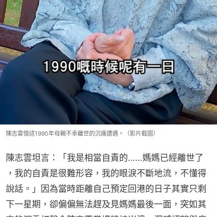
陳志雲憶述1990年母親不幸離世的沉痛遭遇。（影片截圖）
陳志雲坦言：「我是相當自責的……媽媽已經離世了 
，我的自責是很難形容，我的眼淚不斷地流，不懂得
說話。」因為當時距離自己預定回港的日子其實只剩
下一星期，卻偏偏無法趕及見媽媽最後一面，突如其