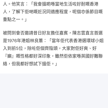
人。他笑言：「我會搵啲喺當地生活咗好耐嘅香港
人，了解下佢哋嘅近況同適應程度，呢個亦係節目嘅
重點之一。」
被問到會否邀請昔日好友擔任嘉賓，陳志雲直言首選
是1976年港姐林良蕙：「當年佢代表香港選環球小姐
入到前5位，除咗佢個齊陰頭，大家對佢好爽、好
『癲』嘅性格都好深印象，雖然佢依家喺英國好難聯
絡，但我都好想試下搵佢。」