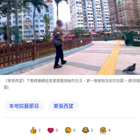
《東張西望》下集將繼續追查婆婆鏡頭後的生活，更一度被她及街坊包圍。(節目截
圖)
本地綜藝節目
東張西望
2
0
0
3
4