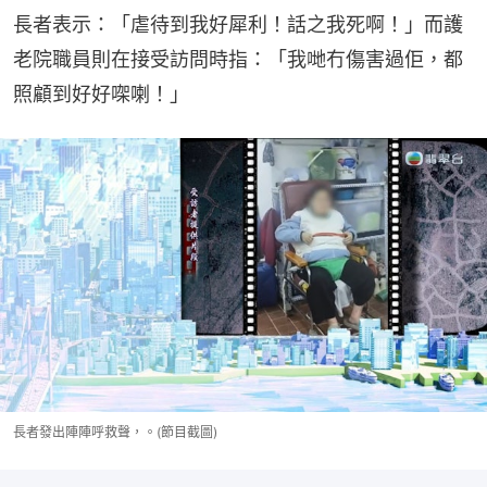
長者表示：「虐待到我好犀利！話之我死啊！」而護
老院職員則在接受訪問時指：「我哋冇傷害過佢，都
照顧到好好㗎喇！」
長者發出陣陣呼救聲，。(節目截圖)