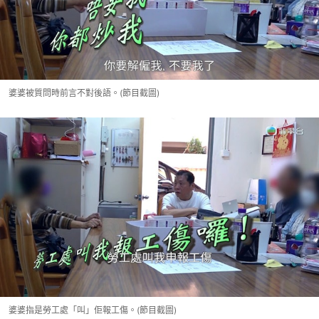
婆婆被質問時前言不對後語。(節目截圖)
婆婆指是勞工處「叫」佢報工傷。(節目截圖)