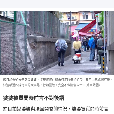
節目組得知後便跟蹤婆婆，發現婆婆在街市行走時健步如飛，甚至過馬路衝紅燈、
快速橫過四線行車的大馬路，行動靈敏，完全不像腳傷人士。(節目截圖)
婆婆被質問時前言不對後語
節目拍攝婆婆與法團開會的情況，婆婆被質問時前言