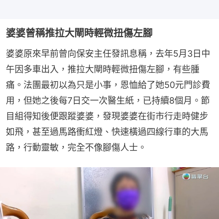
婆婆曾稱推拉大閘時輕微扭傷左腳
婆婆原來早前曾向保安主任發訊息稱，去年5月3日中
午因多車出入，推拉大閘時輕微扭傷左腳，有些腫
痛。法團最初以為只是小事，恩恤給了她50元門診費
用，但她之後每7日交一次醫生紙，已持續8個月。節
目組得知後便跟蹤婆婆，發現婆婆在街市行走時健步
如飛，甚至過馬路衝紅燈、快速橫過四線行車的大馬
路，行動靈敏，完全不像腳傷人士。