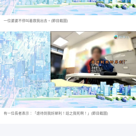
一位婆婆不停叫着救我出去。(節目截圖)
有一位長者表示：「虐待到我好犀利！話之我死啊！」(節目截圖)