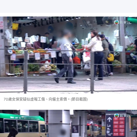
70歲女保安疑似虛報工傷、向僱主索償。(節目截圖)