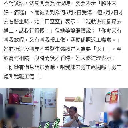
不對後語。法團問婆婆近況時，婆婆表示「腳仲未
好，痛囉」。而被問到為何5月3日受傷，但5月7日才
去看醫生時，她「口窒窒」表示：「我就係有腳痛去
返工，話我行得慢！」但她婆婆繼續說：「你哋又冇
叫我放假，又冇叫我報工傷，我梗係照返工㗎啦。」
她亦指這段期間不看醫生強調是因為要「返工」，至
於為何相隔一段時間後才看時，她大條道理表示：
「你哋有消息話炒我嘛，咁我咪去勞工處問囉！勞工
處叫我報工傷！」