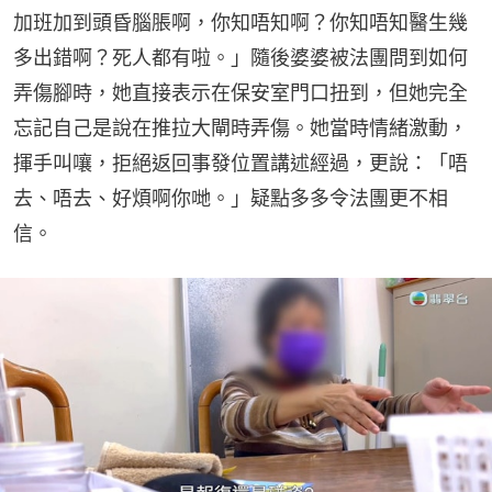
加班加到頭昏腦脹啊，你知唔知啊？你知唔知醫生幾
多出錯啊？死人都有啦。」隨後婆婆被法團問到如何
弄傷腳時，她直接表示在保安室門口扭到，但她完全
忘記自己是說在推拉大閘時弄傷。她當時情緒激動，
揮手叫嚷，拒絕返回事發位置講述經過，更說：「唔
去、唔去、好煩啊你哋。」疑點多多令法團更不相
信。