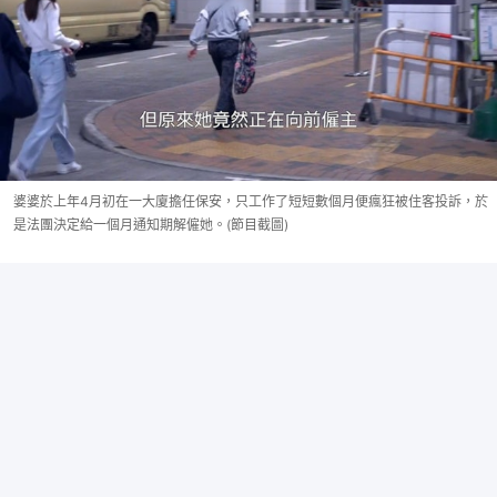
婆婆於上年4月初在一大廈擔任保安，只工作了短短數個月便瘋狂被住客投訴，於
是法團決定給一個月通知期解僱她。(節目截圖)