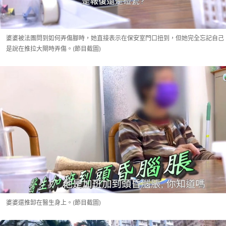
婆婆被法團問到如何弄傷腳時，她直接表示在保安室門口扭到，但她完全忘記自己
是說在推拉大閘時弄傷。(節目截圖)
婆婆還推卸在醫生身上。(節目截圖)