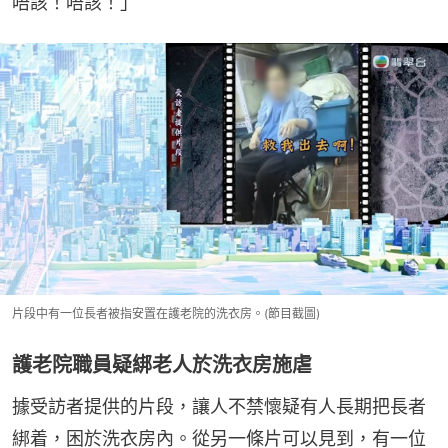
唔該！唔該！」
片段中有一位長者被指安置在護老院的洗衣房。(節目截圖)
護老院職員疑綁老人於洗衣房施虐
據受訪者提供的片段，讓人不禁懷疑有人長期把長者
綁着，困於洗衣房內。從另一條片可以見到，有一位