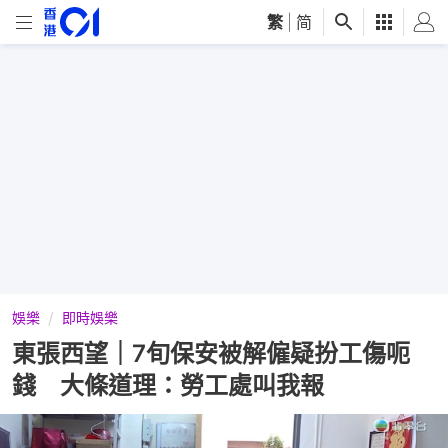
繁
|
简
娛樂
即時娛樂
東張西望｜7旬保安被解僱疑扮工傷呃
錢 大條道理：勞工處叫我報