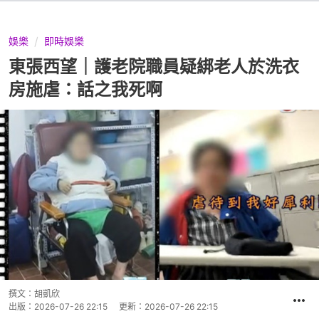
娛樂
即時娛樂
東張西望｜護老院職員疑綁老人於洗衣
房施虐：話之我死啊
撰文：
胡凱欣
出版：
2026-07-26 22:15
更新：
2026-07-26 22:15