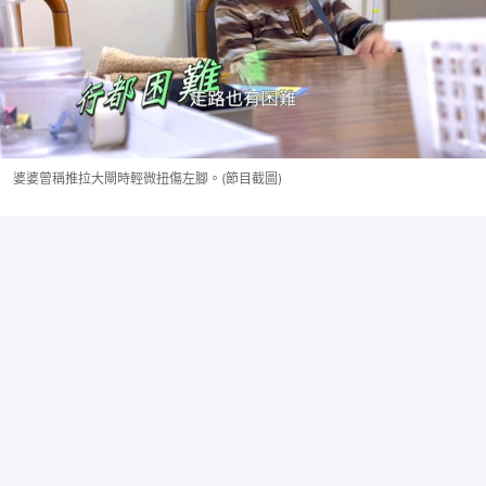
婆婆曾稱推拉大閘時輕微扭傷左腳。(節目截圖)