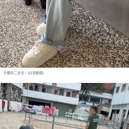
方媛的二女兒。(抖音截圖)