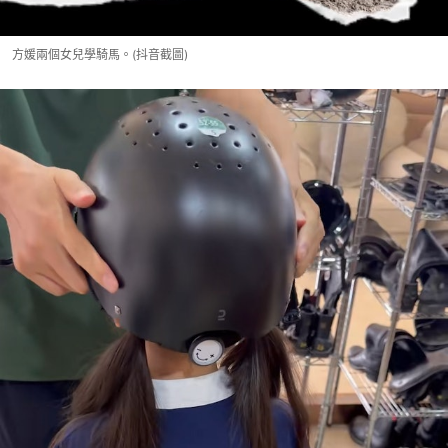
方媛兩個女兒學騎馬。(抖音截圖)