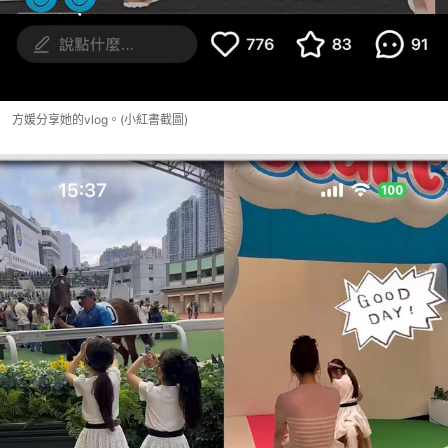
方媛分享她的vlog。(小紅書截圖)