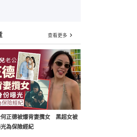
章
查看更多
公何正德被爆背妻攬女 黑超女被
曝光為保險經紀