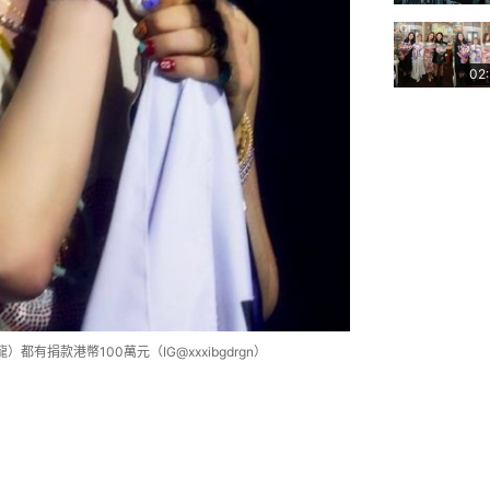
02
）都有捐款港幣100萬元（IG@xxxibgdrgn）