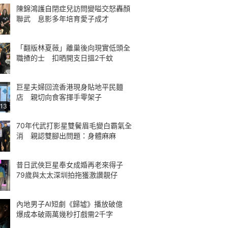
陳錦鴻護自閉症兒訪問變嗌交怒轟顏
聯武 息影多年培育愛子成才
「翻版林夏薇」離巢後向現實低頭全
職揸的士 扣晒開支日搵2千蚊
巨星夫婦回流香港現身貼地平民麵
店 親切向食客揮手零架子
:13
70年代武打影星雙鬢眉毛變白霸氣全
消 親認雙腳出問題：身體麻麻
昔日武俠巨星奉女成婚再老來得子
79歲與太太深圳拍拖獲激讚靚仔
內地男子AI短劇《歸墟》播放破億
爆成本破兩萬幾秒打戲需2千字