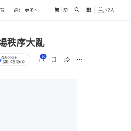
育
經濟
更多
01深圳
繁
觀點
|
简
健康
好食玩飛
登入
女
會場秩序大亂
20
在Google
追蹤《香港01》