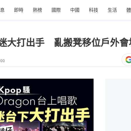
息
即時
熱榜
國際
中國
科技
生活
體
騷樂迷大打出手 亂搬凳移位戶外
:00