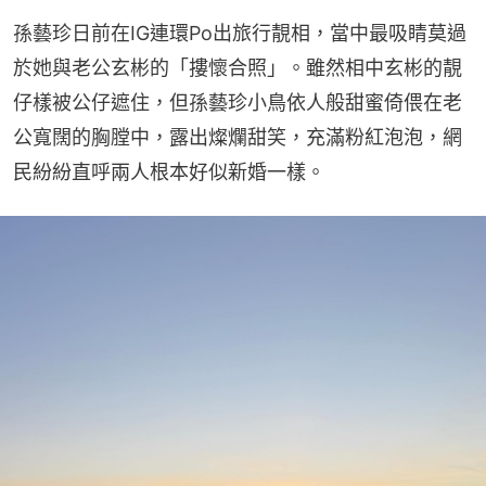
孫藝珍日前在IG連環Po出旅行靚相，當中最吸睛莫過
於她與老公玄彬的「摟懷合照」。雖然相中玄彬的靚
仔樣被公仔遮住，但孫藝珍小鳥依人般甜蜜倚偎在老
公寬闊的胸膛中，露出燦爛甜笑，充滿粉紅泡泡，網
民紛紛直呼兩人根本好似新婚一樣。