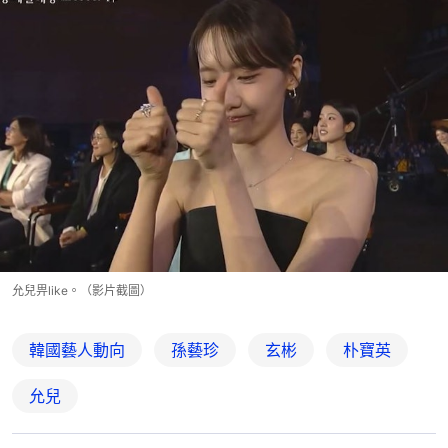
允兒畀like。（影片截圖）
韓國藝人動向
孫藝珍
玄彬
朴寶英
允兒