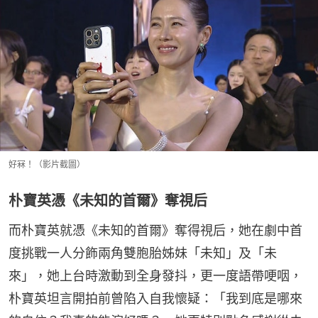
好冧！（影片截圖）
朴寶英憑《未知的首爾》奪視后
而朴寶英就憑《未知的首爾》奪得視后，她在劇中首
度挑戰一人分飾兩角雙胞胎姊妹「未知」及「未
來」，她上台時激動到全身發抖，更一度語帶哽咽，
朴寶英坦言開拍前曾陷入自我懷疑：「我到底是哪來