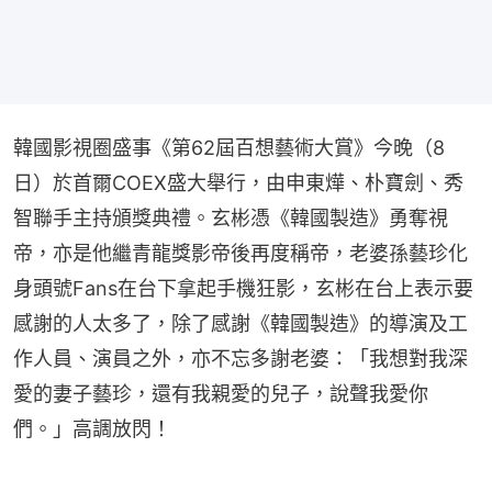
韓國影視圈盛事《第62屆百想藝術大賞》今晚（8
日）於首爾COEX盛大舉行，由申東燁、朴寶劍、秀
智聯手主持頒獎典禮。玄彬憑《韓國製造》勇奪視
帝，亦是他繼青龍獎影帝後再度稱帝，老婆孫藝珍化
身頭號Fans在台下拿起手機狂影，玄彬在台上表示要
感謝的人太多了，除了感謝《韓國製造》的導演及工
作人員、演員之外，亦不忘多謝老婆：「我想對我深
愛的妻子藝珍，還有我親愛的兒子，說聲我愛你
們。」高調放閃！