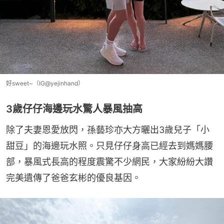
好sweet~（IG@yejinhand）
3歲仔仔海邊玩水驚人暴風抽高
除了夫妻恩愛放閃，孫藝珍亦大方曬出3歲兒子「小
甜豆」的海邊玩水照。只見仔仔身高已經去到媽媽腰
部，暴風式長高的程度震驚不少網民，大家紛紛大讚
完美遺傳了爸爸玄彬的優良基因。