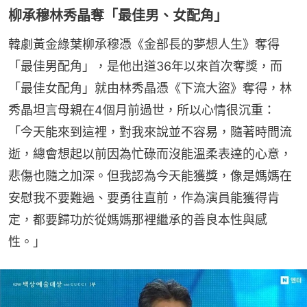
柳承穆林秀晶奪「最佳男、女配角」
韓劇黃金綠葉柳承穆憑《金部長的夢想人生》奪得
「最佳男配角」，是他出道36年以來首次奪獎，而
「最佳女配角」就由林秀晶憑《下流大盜》奪得，林
秀晶坦言母親在4個月前過世，所以心情很沉重：
「今天能來到這裡，對我來說並不容易，隨著時間流
逝，總會想起以前因為忙碌而沒能溫柔表達的心意，
悲傷也隨之加深。但我認為今天能獲獎，像是媽媽在
安慰我不要難過、要勇往直前，作為演員能獲得肯
定，都要歸功於從媽媽那裡繼承的善良本性與感
性。」