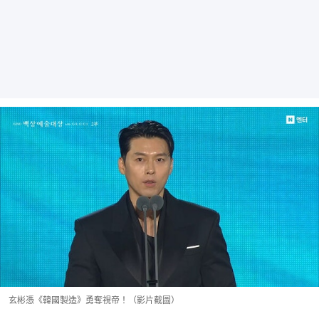
玄彬憑《韓國製造》勇奪視帝！（影片截圖）