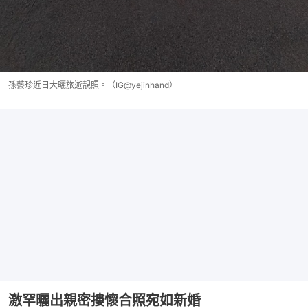
孫藝珍近日大曬旅遊靚照。（IG@yejinhand）
激罕曬出親密摟懷合照宛如新婚