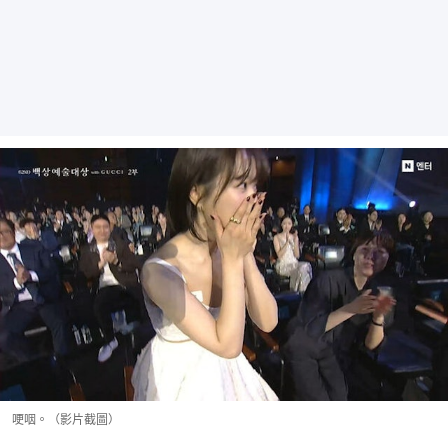
哽咽。（影片截圖）