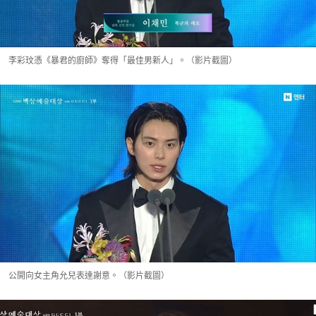
李彩玟憑《暴君的廚師》奪得「最佳男新人」。（影片截圖）
公開向女主角允兒表達謝意。（影片截圖）