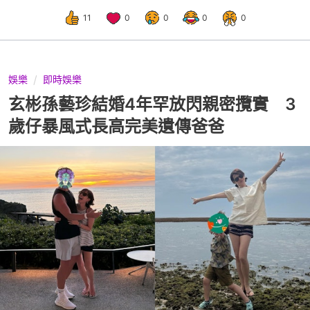
11
0
0
0
0
娛樂
即時娛樂
玄彬孫藝珍結婚4年罕放閃親密攬實 3
歲仔暴風式長高完美遺傳爸爸