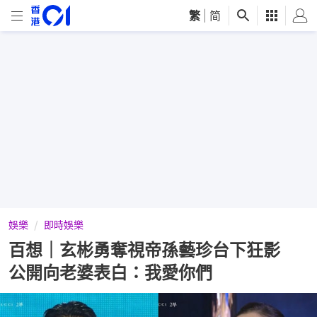
繁
|
简
娛樂
即時娛樂
百想｜玄彬勇奪視帝孫藝珍台下狂影
公開向老婆表白：我愛你們