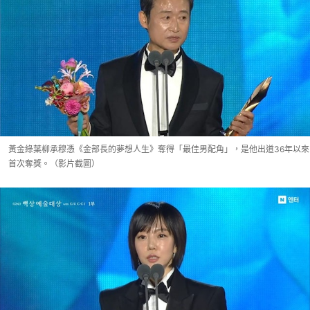
黃金綠葉柳承穆憑《金部長的夢想人生》奪得「最佳男配角」，是他出道36年以來
首次奪獎。（影片截圖）