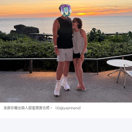
孫藝珍曬出兩人甜蜜攬實合照。（IG@yejinhand）