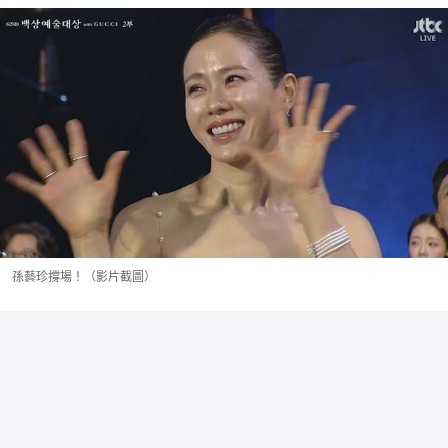
孫藝珍撐場！（影片截圖）