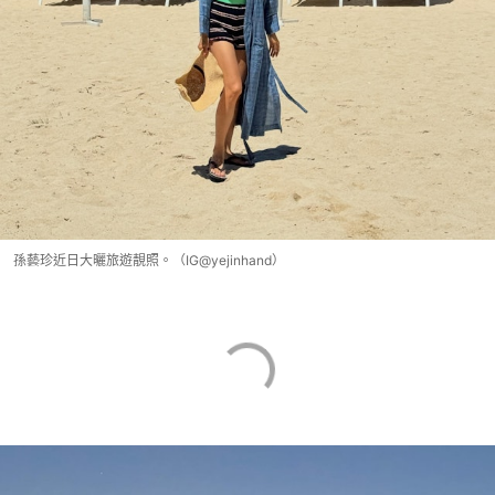
孫藝珍近日大曬旅遊靚照。（IG@yejinhand）