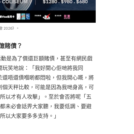
 2026》。
5億賭債？
席活動是為了償還巨額賭債，甚至有網民戲
他半開玩笑地說：「我好開心佢哋將我同
。至於還唔還債嗰啲都悶啦，但我開心嘅，將
以上到個天秤比較，可能是因為我哋身高，可
所以才有人攻擊」。至於會否將呢「五
都未必會話畀大家聽，我要低調、要避
所以大家要多多支持。」