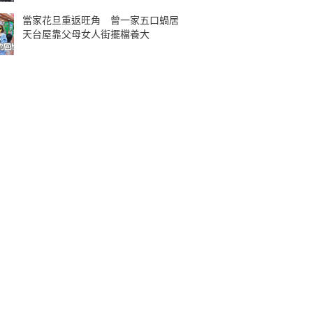
當家花旦重返旺角 曾一家五口蝸居
天台屋靠父母女人街擺檔養大