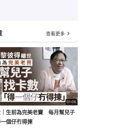
章
查看更多
01:06
世｜生前為完美老竇 每月幫兒子
得一個仔冇得揀