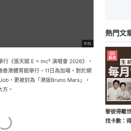
熱門文
9:31
總
共
時
間
《張天賦 E = mc² 演唱會 2026》，
紅磡香港體育館舉行，11日為加場。對於網
b，更被封為「港版Bruno Mars」，
大方。
黎彼得離
找卡數：