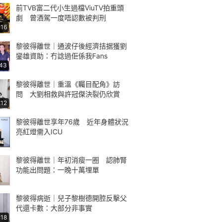
前TVB富二代小生過檔ViuTV拍重頭
劇 曾酒駕一度唔認數被判刑
:16
黎彼得離世｜通波仔後經濟拮据獲劉
鑾雄資助：冇諗過佢係我Fans
:43
黎彼得離世｜重溫《矚目配角》訪
問 大劉相救與許冠傑決裂仍欣賞
:12
黎彼得離世享年76歲 近年身體狀況
亮紅燈需入ICU
黎彼得離世｜年初消瘦一圈 認肺腎
功能出問題：一晚十萬埋單
黎彼得病逝｜兒子黎樹德開腔反擊父
代還卡數：大部分非事實
:18