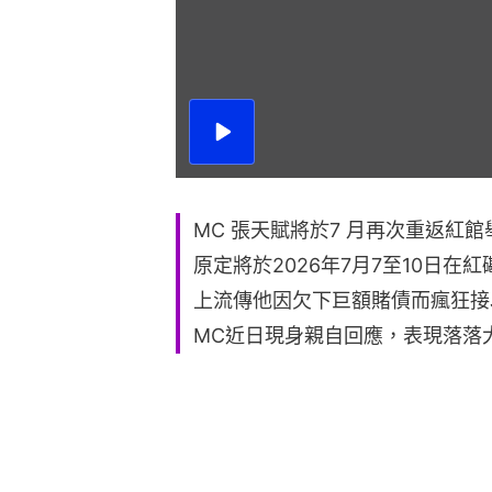
播
放
影
片
MC 張天賦將於7 月再次重返紅館舉行
原定將於2026年7月7至10日在
上流傳他因欠下巨額賭債而瘋狂接Jo
MC近日現身親自回應，表現落落