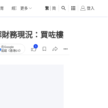
育
經濟
更多
01深圳
繁
觀點
|
简
健康
好食玩飛
登入
女
親解財務現況：買咗樓
5
在Google
追蹤《香港01》