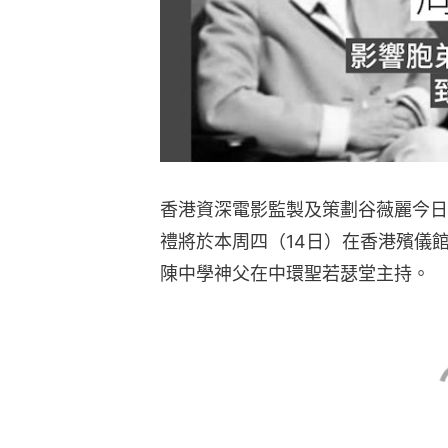
香港資深電影監製及策劃谷薇麗今日
禮將於本周四（14日）在香港殯儀
陳中學神父在中環聖若瑟堂主持。