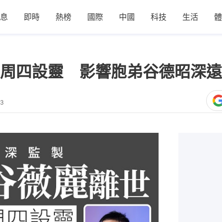
息
即時
熱榜
國際
中國
科技
生活
體
周四設靈 影響胞弟谷德昭深遠
33