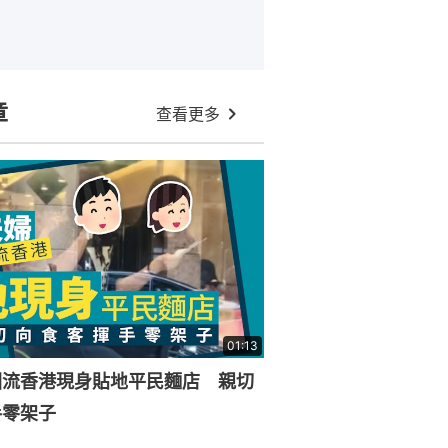
章
查看更多
01:13
回流香港現身貼地平民麵店 親切
手零架子