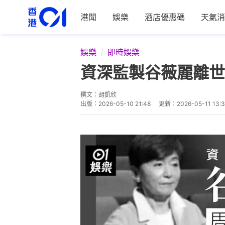
港聞
娛樂
酒店優惠碼
天氣消
娛樂
即時娛樂
資深監製谷薇麗離世
撰文：
胡凱欣
出版：
2026-05-10 21:48
更新：
2026-05-11 13: