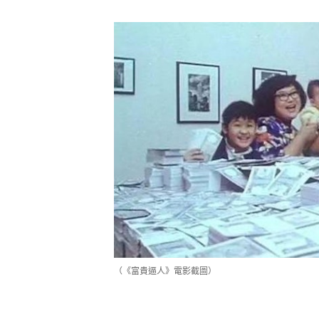
（《富貴逼人》電影截圖）