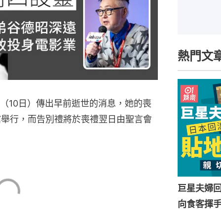
熱門文
（10日）傳出早前逝世的消息，她的喪
館舉行，而告別禮將於喪禮翌日由聖言會
巨星夫婦
向食客揮