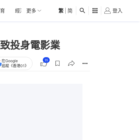
育
經濟
更多
01深圳
繁
觀點
|
简
健康
好食玩飛
登入
女
致投身電影業
35
在Google
追蹤《香港01》