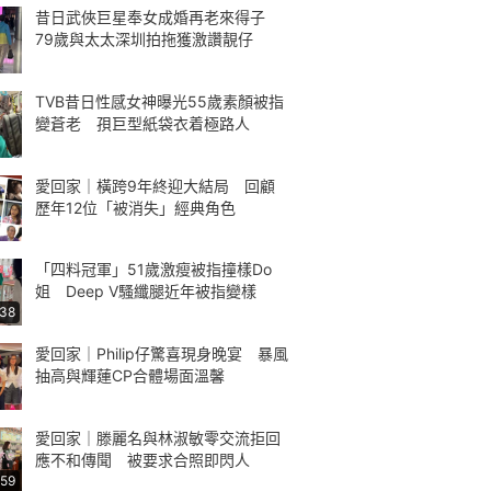
昔日武俠巨星奉女成婚再老來得子
79歲與太太深圳拍拖獲激讚靚仔
TVB昔日性感女神曝光55歲素顏被指
變蒼老 孭巨型紙袋衣着極路人
愛回家｜橫跨9年終迎大結局 回顧
歷年12位「被消失」經典角色
「四料冠軍」51歲激瘦被指撞樣Do
姐 Deep V騷纖腿近年被指變樣
:38
愛回家｜Philip仔驚喜現身晚宴 暴風
抽高與輝蓮CP合體場面溫馨
愛回家｜滕麗名與林淑敏零交流拒回
應不和傳聞 被要求合照即閃人
:59