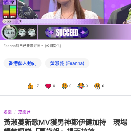
Feanna對自己要求好高。 (公關提供)
香港藝人動向
黃淑蔓 (Feanna)
17
0
0
0
0
娛樂
眾樂迷
黃淑蔓新歌MV獲男神鄭伊健加持 現場