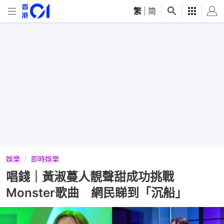
繁
|
简
娛樂
即時娛樂
唱錢｜黃淑蔓人靚聲甜成功挑戰
Monster歌曲 網民睇到「沉船」