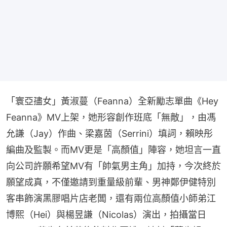
「寰亞孻女」黃淑蔓（Feanna）全新勵志單曲《Hey 
Feanna》MV上架，她形容創作班底「無敵」，由馮
允謙（Jay）作曲、梁嘉茵（Serrini）填詞，賴映彤
編曲及監製。而MV更是「高顏值」陣容，她坦言一直
向公司許願希望MV有「帥氣男主角」加持，今次終於
願望成真，不僅邀請到重量級前輩、男神鄭伊健特別
客串飾演黑膠唱片店老闆，還有兩位高顏值小師弟江
博熙（Hei）與楊昱謙（Nicolas）演出，拍攝當日