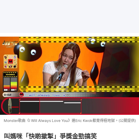
Monster歌曲《I Will Always Love You》連Eric Kwok都覺得極地獄。(公關提供)
叫媽咪「快啲撳掣」爭獎金勁搞笑