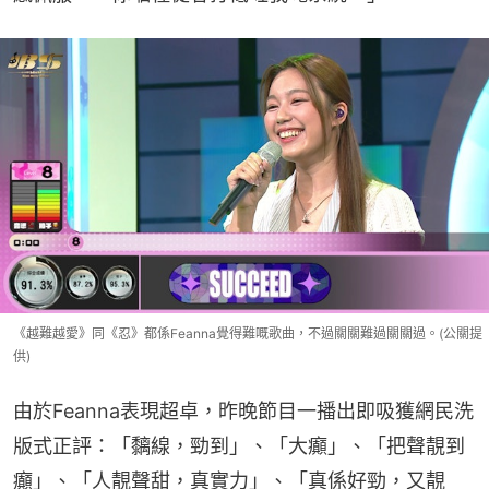
《越難越愛》同《忍》都係Feanna覺得難嘅歌曲，不過關關難過關關過。(公關提
供)
由於Feanna表現超卓，昨晚節目一播出即吸獲網民洗
版式正評：「黐線，勁到」、「大癲」、「把聲靚到
癲」、「人靚聲甜，真實力」、「真係好勁，又靚