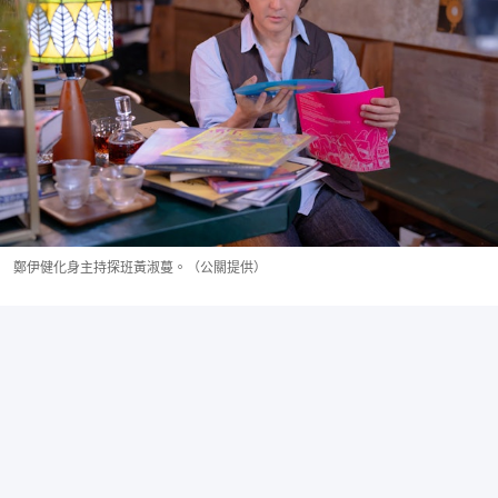
鄭伊健化身主持探班黃淑蔓。（公關提供）