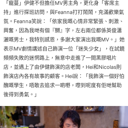
「寵蔓」伊健不但擔任MV男主角，更化身「客席主
持」進行探班訪問，與Feanna打打鬧鬧，充滿歡樂氣
氛。Feanna笑說：「依家我嘅心情非常緊張、刺激、
興奮，因為我哋有個『嬲』字，左右兩位都係英俊瀟
灑嘅男士，我特別感恩，多謝大家演出我嘅MV。」她
表示MV劇情講述自己飾演一位「迷失少女」，在試鏡
頻頻失敗的迷惘路上，無意中走進了一間黑膠唱片
店，並遇上了由伊健飾演的店老闆，Hei和Nicolas則
飾演店內各有故事的顧客。Hei說：「我飾演一個好怕
醜嘅學生，唔敢去追求一啲嘢，嚟到呢度有佢哋幫助
後得到勇氣。」