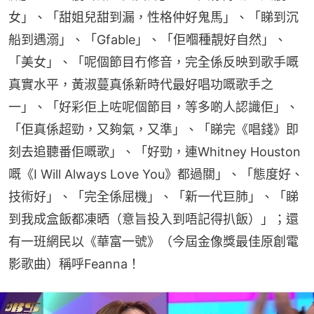
女」、「甜姐兒甜到漏，性格仲好鬼馬」、「睇到沉
船到遇溺」、「Gfable」、「佢嗰種靚好自然」、
「美女」、「呢個節目冇修音，完全係反映到歌手嘅
真實水平，黃淑蔓真係新時代最好唱功嘅歌手之
一」、「好彩佢上咗呢個節目，等多啲人認識佢」、
「佢真係超勁，又夠氣，又準」、「睇完《唱錢》即
刻去追聽番佢嘅歌」、「好勁，連Whitney Houston
嘅《I Will Always Love You》都過關」、「態度好、
技術好」、「完全係屈機」、「新一代巨肺」、「睇
到我成盒飯都凍晒（意旨投入到唔記得扒飯）」；還
有一班網民以《華富一號》（今屆金像獎最佳原創電
影歌曲）稱呼Feanna！