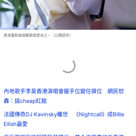
黃淑蔓新曲鼓勵歌迷愛自己。（公關提供）
內地歌手李昊香港演唱會握手位變任摸位 網民怒
轟：搞cheap紅館
法國傳奇DJ Kavinsky離世 《Nightcall》成Billie
Eilish最愛