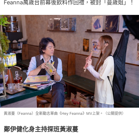
Feanna萬歲台前幕後飲料作回禮，被封「蔓歲姐」！
黃淑蔓（Feanna）全新勵志單曲《Hey Feanna》MV上架。（公關提供）
鄭伊健化身主持探班黃淑蔓