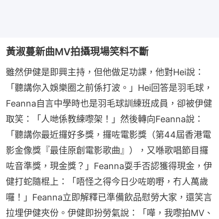
黃淑蔓新曲MV拍攝現場笑料不斷
雖然伊健是即興主持，但他做足功課，他對Hei說：
「聽講你入娛樂圈之前係打波。」Hei回答是羽毛球，
Feanna自言中學時也是羽毛球訓練班成員，卻被伊健
取笑：「人哋係教練嚟架！」然後轉向Feanna說：
「聽講你最近攞好多獎，攞咗電影獎（第44屆香港電
影金像獎『最佳原創電影歌曲』），又喺歌唱節目攞
咗音準獎，現金獎？」Feanna耍手否認獲得現金，伊
健打蛇隨棍上：「唔怪之得今日少咗啲嘢，冇人萬歲
囉！」Feanna立即解釋已準備飲品慰勞大家，還笑言
拉埋伊健夾份。伊健即扮勞氣說：「嘩，我嚟拍MV、