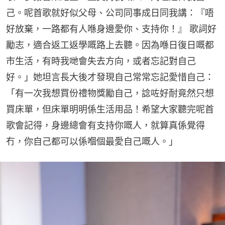
己。呢首歌就好似父母、公司同事成日同我講：『唔
好放棄，一路都有人喺身邊愛你、支持你！』 歌詞好
勵志，適合返工返學嘅路上去聽。因為喺日復日嘅都
市生活，有時我哋會失去方向，或者忘記對自己
好。」她坦言長大後才發現自己常常忘記愛惜自己：
「有一次我想買份禮物獎勵自己，諗咗好耐竟然只想
買床單，但床單明明係生活用品！希望大家聽完呢首
歌會記得，身邊總會有支持你嘅人，就算真係覺得
冇，你自己都可以係嗰個最愛自己嘅人。」