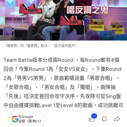
「聲夢隊」同「聲秀隊」對決。（官方提供圖片）
Team Battle版本分成兩Round ，每Round都有4個
回合！今集Round 1為「女女VS女女」，下集Round 
2為「男男VS男男」，歌曲範疇涵蓋「男歌合唱」、
「女歌合唱」、「男女合唱」及「獨唱」。兩隊抽
「先後」咭決定首回合攻守次序，先攻隊可從Sing盤
中自由選擇挑戰Level 1至Level 8的歌曲，成功挑戰可
獲得與Level 級數等同的分數；若挑戰失敗，相應
17
在Google
追蹤《香港01》
Sing盤Level 將永久封鎖，另一隊亦同時失去挑戰資