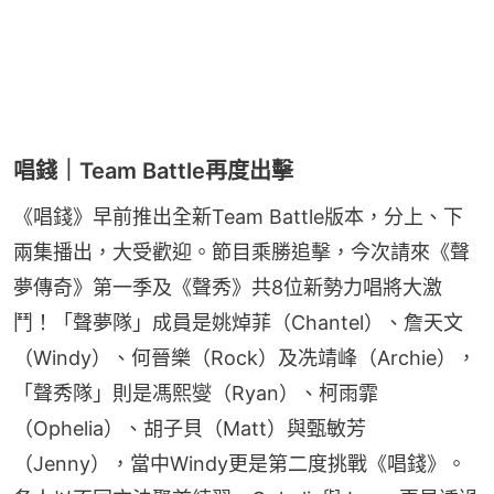
唱錢｜Team Battle再度出擊
《唱錢》早前推出全新Team Battle版本，分上、下
兩集播出，大受歡迎。節目乘勝追擊，今次請來《聲
夢傳奇》第一季及《聲秀》共8位新勢力唱將大激
鬥！「聲夢隊」成員是姚焯菲（Chantel）、詹天文
（Windy）、何晉樂（Rock）及冼靖峰（Archie），
「聲秀隊」則是馮熙燮（Ryan）、柯雨霏
（Ophelia）、胡子貝（Matt）與甄敏芳
（Jenny），當中Windy更是第二度挑戰《唱錢》。