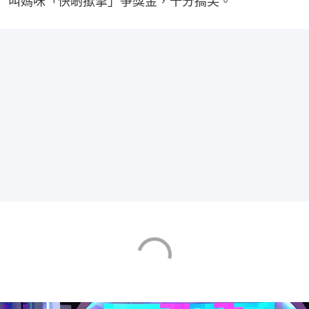
叫媽咪「快啲撳掣」爭獎金，十分搞笑。