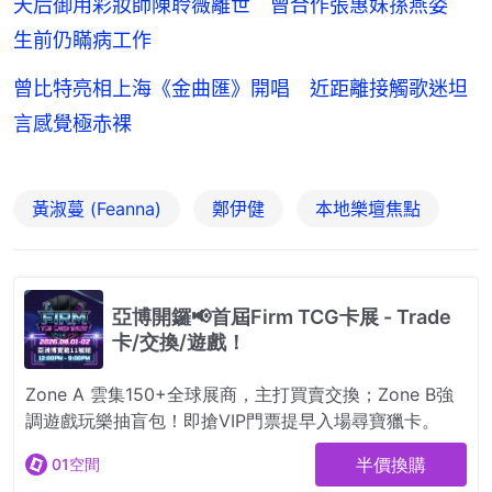
天后御用彩妝師陳聆薇離世 曾合作張惠妹孫燕姿
生前仍瞞病工作
曾比特亮相上海《金曲匯》開唱 近距離接觸歌迷坦
言感覺極赤裸
黃淑蔓 (Feanna)
鄭伊健
本地樂壇焦點