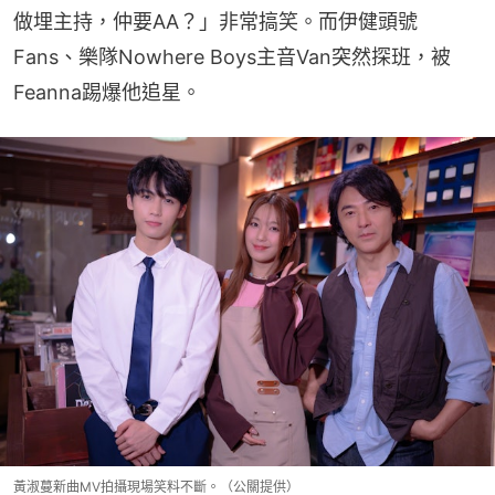
做埋主持，仲要AA？」非常搞笑。而伊健頭號
Fans、樂隊Nowhere Boys主音Van突然探班，被
Feanna踢爆他追星。
黃淑蔓新曲MV拍攝現場笑料不斷。（公關提供）