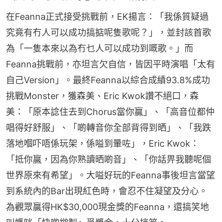
在Feanna正式接受挑戰前，EK揚言：「我係質疑過
究竟有冇人可以成功搞掂呢隻歌呢？」，並封該首歌
為「一隻本來以為冇乜人可以成功到嘅歌。」而
Feanna挑戰前，亦坦言欠自信，皆因平時演唱「太有
自己Version」。最終Feanna以綜合成績93.8%成功
挑戰Monster，獲森美、Eric Kwok讚不絕口，森
美：「原本諗住去到Chorus當你贏」、「高音位都仲
唱得好舒服」、「啲轉音你全部背得到晒」、「我跌
落地嗰吓唔係玩架，係嗌到暈咗」，Eric Kwok：
「抵你贏，因為你熟讀晒啲音」、「你話畀我聽呢個
世界原來有希望」。大嗌好玩的Feanna事後坦言當望
到系統內的Bar出現紅色時，會忍不住凝望及分心。
為觀眾贏得HK$30,000現金獎的Feanna，還搞笑地