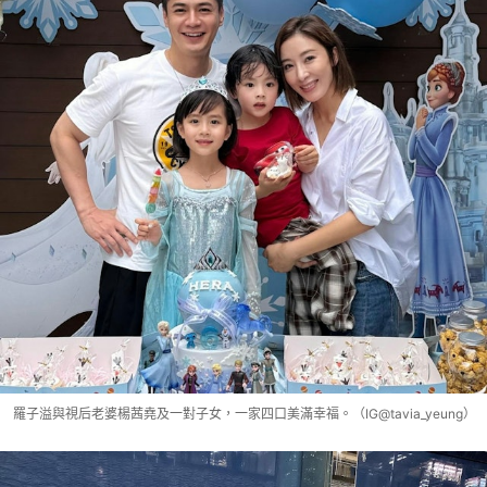
羅子溢與視后老婆楊茜堯及一對子女，一家四口美滿幸福。（IG@tavia_yeung）