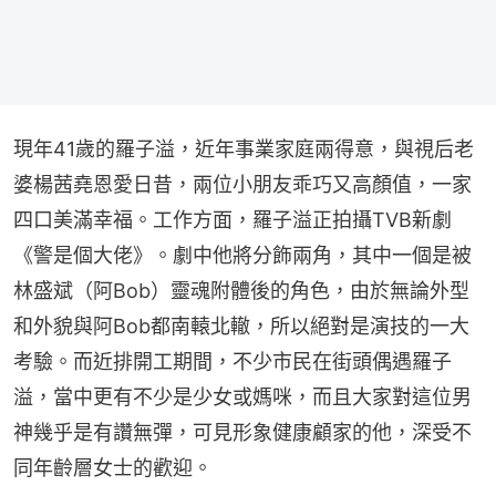
現年41歲的羅子溢，近年事業家庭兩得意，與視后老
婆楊茜堯恩愛日昔，兩位小朋友乖巧又高顏值，一家
四口美滿幸福。工作方面，羅子溢正拍攝TVB新劇
《警是個大佬》。劇中他將分飾兩角，其中一個是被
林盛斌（阿Bob）靈魂附體後的角色，由於無論外型
和外貌與阿Bob都南轅北轍，所以絕對是演技的一大
考驗。而近排開工期間，不少市民在街頭偶遇羅子
溢，當中更有不少是少女或媽咪，而且大家對這位男
神幾乎是有讚無彈，可見形象健康顧家的他，深受不
同年齡層女士的歡迎。