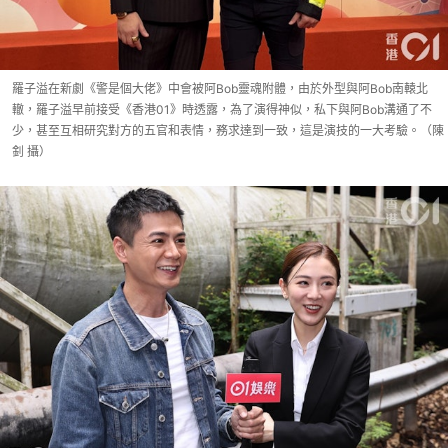
羅子溢在新劇《警是個大佬》中會被阿Bob靈魂附體，由於外型與阿Bob南轅北
轍，羅子溢早前接受《香港01》時透露，為了演得神似，私下與阿Bob溝通了不
少，甚至互相研究對方的五官和表情，務求達到一致，這是演技的一大考驗。（陳
釗 攝）