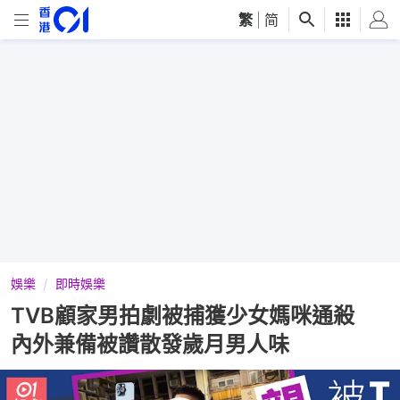
繁
|
简
娛樂
即時娛樂
TVB顧家男拍劇被捕獲少女媽咪通殺
內外兼備被讚散發歲月男人味