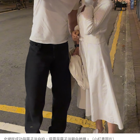
女網民成功與羅子溢自拍，還要是羅子溢親自揸機。（小紅書圖片）