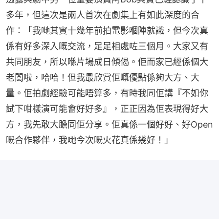
多年，但這次是兩人首次在劇集上有如此深度的合
作：「我哋其實十幾年前拍電影嗰陣就識，但今次真
係有好多深入嘅交流，足足相處咗三個月。大家又有
共同朋友，所以喺片場成日傾偈。佢而家已經係個大
老闆啦，哈哈！但我最欣賞佢嘅優點係夠大方、大
量。佢拍劇經驗可能唔算多，有時我同佢講『不如你
試下咁樣演可能會好好多』，正正因為佢表現得好大
方，我先敢大膽同佢分享。佢真係一個好好、好Open
嘅合作夥伴，我哋今次嘅火花真係幾好！」