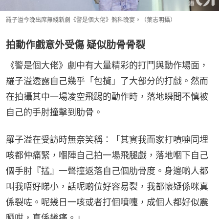
羅子溢今晚出席無綫新劇《警是個大佬》煞科晚宴。（葉志明攝）
拍動作戲意外受傷 疑似肋骨骨裂
《警是個大佬》劇中有大量精彩的打鬥與動作場面，
羅子溢透露自己幾乎「包攬」了大部分的打戲。然而
在拍攝其中一場凌空飛踢的動作時，落地瞬間不慎被
自己的手肘撞擊到肋骨。
羅子溢在受訪時無奈笑稱：「其實我而家打噴嚏同埋
咳都仲痛緊，嗰陣自己拍一場飛腿戲，落地嗰下自己
個手肘『掹』一聲撞返落自己個肋骨度。身邊啲人都
叫我唔好睇小，話呢啲位好容易裂，我都懷疑係咪真
係裂咗。呢幾日一咳或者打個噴嚏，成個人都好似震
晒咁，真係幾痛。」