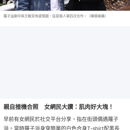
羅子溢劇中與王敏奕有感情戲，這是兩人第四次合作。（陳順禎攝）
親自揸機合照 女網民大讚：肌肉好大塊！
早前有女網民於社交平台分享，指在街頭偶遇羅子
溢。當時羅子溢身穿簡單的白色合身T-shirt配黑長