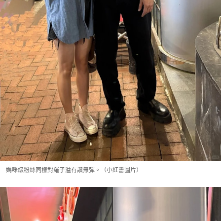
媽咪級粉絲同樣對羅子溢有讚無彈。（小紅書圖片）