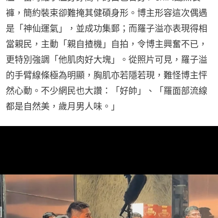
褲，簡約裝束卻難掩其健碩身形。博主形容這次偶遇
是「神仙運氣」，並成功集郵；而羅子溢亦表現得相
當親民，主動「親自揸機」自拍，令博主興奮不已，
更特別強調「他肌肉好大塊」。從照片可見，羅子溢
的手臂線條極為明顯，胸肌亦若隱若現，難怪博主怦
然心動。不少網民也大讚：「好帥」、「羅面部流線
都是自然美，歲月男人味。」