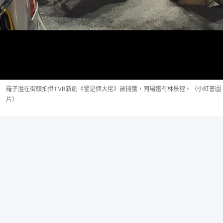
羅子溢在街頭拍攝TVB新劇《警是個大佬》被捕獲，同場還有林景程。（小紅書圖
片）