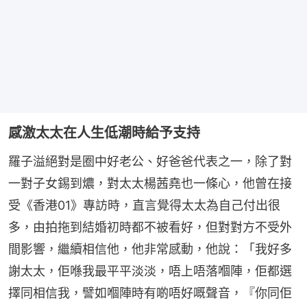
感激太太在人生低潮時給予支持
羅子溢絕對是圈中好老公、好爸爸代表之一，除了對
一對子女錫到燶，對太太楊茜堯也一條心，他曾在接
受《香港01》專訪時，直言覺得太太為自己付出很
多，由拍拖到結婚初時都不被看好，但對對方不受外
間影響，繼續相信他，他非常感動，他說：「我好多
謝太太，佢喺我最平平淡淡，唔上唔落嗰陣，佢都選
擇同相信我，譬如嗰陣時有啲唔好嘅聲音，『你同佢