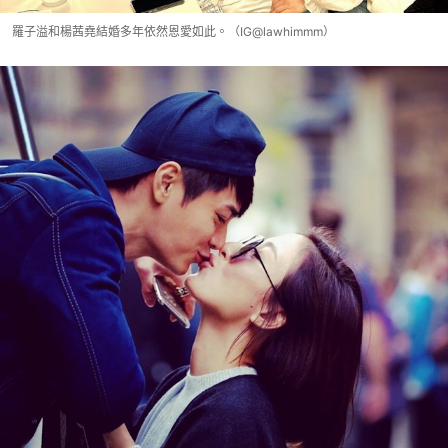
羅子溢和楊茜堯結婚多年依然恩愛如此。（IG@lawhimmm）