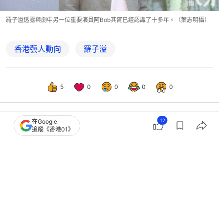
羅子溢透露與劇中另一位重要演員阿Bob其實已經認識了十多年。（葉志明攝）
香港藝人動向
羅子溢
5
0
0
0
0
12
在Google
追蹤《香港01》
娛樂
即時娛樂
羅子溢慶祝父親節獲老婆帶仔女探班勁
幸福 夫妻倆隔空放閃好恩愛