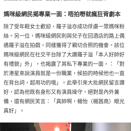
媽咪級網民揭專業一面：唔拍嘢就瘋狂背劇本
除了受年輕女士歡迎，羅子溢亦成功俘虜一眾媽咪粉
絲。另一位，媽咪級網民則與兒子在回酒店的路上偶
遇羅子溢在拍戲，同樣獲得了親切合照的機會。該位
媽咪級網民在社交平台除了大讚羅子溢「本人好帥好
有禮貌」外」，也揭露了其私下專業的一面，：「對
於港星來說演員就是一份職業，候拍的時候他也一直
在背台詞，超用功的哦」。此舉引來大批網民留言讚
好，認為他既有身形又有演員操守，絕對是內外兼
備，還有網民笑言：「真帥啊，楊怡（楊茜堯）眼光
真好」。