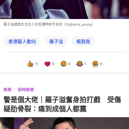
羅子溢感激太太在人生低潮時給予支持（IG@tavia_yeung）
香港藝人動向
羅子溢
楊茜堯
11
0
0
1
0
娛樂
即時娛樂
警是個大佬｜羅子溢奮身拍打戲 受傷
疑肋骨裂：痛到成個人都震