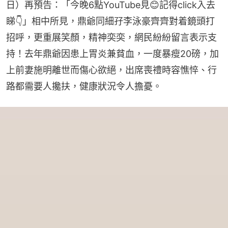
日）再預告：「今晚6點YouTube見😊記得click入去
睇👇」相中所見，鼎爺同細孖李泳豪齊齊對着鏡頭打
招呼，更重展笑顏，精神奕奕，網民紛紛留言表示支
持！去年鼎爺因患上胃炎兼貧血，一度暴瘦20磅，加
上前妻施明離世而傷心欲絕，出席喪禮時容憔悴、行
路都需要人攙扶，健康狀況令人擔憂。