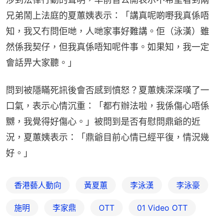
兄弟鬧上法庭的夏蕙姨表示：「講真呢啲嘢我真係唔
知，我又冇問佢哋，人哋家事好難講。佢（泳漢）雖
然係我契仔，但我真係唔知呢件事。如果知，我一定
會話畀大家聽。」
問到被隱瞞死訊後會否感到憤怒？夏蕙姨深深嘆了一
口氣，表示心情沉重：「都冇辦法啦，我係傷心唔係
嬲，我覺得好傷心。」被問到是否有慰問鼎爺的近
況，夏蕙姨表示：「鼎爺目前心情已經平復，情況幾
好。」
香港藝人動向
黃夏蕙
李泳漢
李泳豪
施明
李家鼎
OTT
01‌ ‌Video‌ ‌OTT