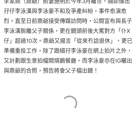
李家鼎（鼎爺）前妻施明於今年3月離世，隨即爆出
孖仔李泳漢與李泳豪不和及爭產糾紛，事件愈演愈
烈。直至日前鼎爺接受傳媒訪問時，公開宣布與長子
李泳漢脫離父子關係，更在鏡頭前後大罵對方「仆X
仔」超過10次。鼎爺又揚言「從來冇諗退休」，更已
準備重投工作，除了跟細孖李泳豪在網上拍片之外，
又計劃跟生意拍檔開燒鵝餐廳。而李泳豪亦在IG曬出
與鼎爺的合照，預告將會父子檔出鏡！