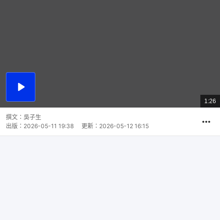
播
放
1:26
總
影
共
片
時
撰文：
吳子生
間
出版：
2026-05-11 19:38
更新：
2026-05-12 16:15