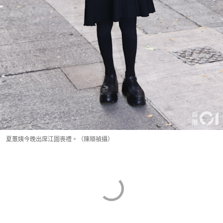
夏蕙姨今晚出席江圖喪禮。（陳順禎攝）