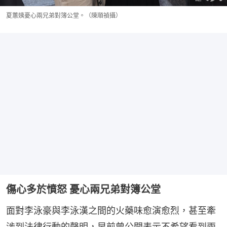
夏蕙姨憂心兩兄弟對簿公堂。（陳順禎攝）
傷心多於憤怒 憂心兩兄弟對簿公堂
面對李泳豪與李泳漢之間的火藥味愈演愈烈，甚至牽
涉到法律行動的聲明，早前曾公開表示不希望看到兩