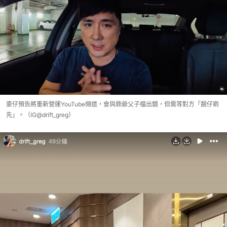
豪仔預告將重新營運YouTube頻道，會與鼎爺父子檔出鏡，但需等對方「靚仔啲
先」。（IG@drift_greg）