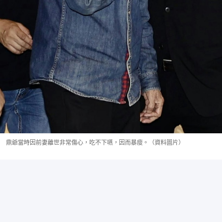
鼎爺當時因前妻離世非常傷心，吃不下嚥，因而暴瘦。（資料圖片）