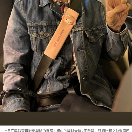
上月底李泳豪再曬出鼎爺的近照，相中的鼎爺大擺V字手勢，雙頰比起之前消瘦凹