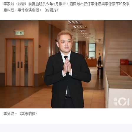
李家鼎（鼎爺）前妻施明於今年3月離世，隨即爆出孖仔李泳漢與李泳豪不和及爭
產糾紛，事件愈演愈烈。（IG圖片）
李泳漢。（葉志明攝）