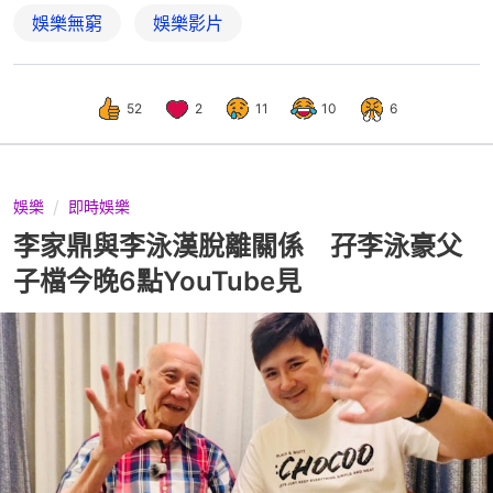
娛樂無窮
娛樂影片
52
2
11
10
6
娛樂
即時娛樂
李家鼎與李泳漢脫離關係 孖李泳豪父
子檔今晚6點YouTube見