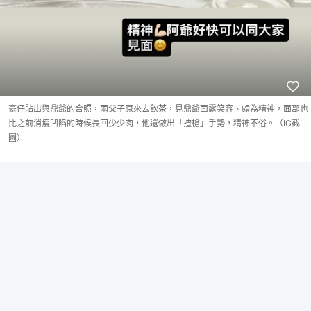
豪仔貼出與鼎爺的合照，兩父子原來去飲茶，見鼎爺面露笑容、頗為精神，面部也
比之前消瘦凹陷的時候長回少少肉，他還做出「揸槍」手勢，精神不俗。（IG截
圖）