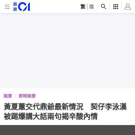
繁
|
简
娛樂
即時娛樂
黃夏蕙交代鼎爺最新情況 契仔李泳漢
被踢爆講大話兩句揭辛酸內情