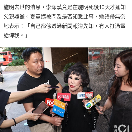
施明去世的消息，李泳漢竟是在施明死後10天才通知
父親鼎爺。夏蕙姨被問及是否知悉此事，她語帶無奈
地表示：「自己都係透過新聞報道先知，冇人打過電
話俾我。」