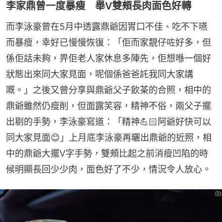
李家鼎曾一度暴瘦 舉V雙頰長肉面色好轉
而李泳豪曾在5月中透露鼎爺因胃口不佳、吃不下嚥
而暴瘦，幸好已慢慢恢復：「佢而家靚仔咗好多，但
係佢話未夠，畀佢老人家休息多陣先，佢想喺一個好
狀態出來同大家見面，呢個係爸爸託我同大家講
嘅。」之後又曾分享與鼎爺父子飲茶的合照，相中的
鼎爺雖然仍瘦削，但面露笑容，精神不俗，兩父子擺
出剔的手勢，李泳豪寫道：「精神💪🏻阿爺好快可以
同大家見面😊」上月底李泳豪再曬出鼎爺的近照，相
中的鼎爺大擺V字手勢，雙頰比起之前消瘦凹陷的時
候明顯長回少少肉，面色好了不少，情況令人放心。