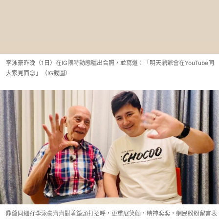
李泳豪昨晚（1日）在IG限時動態曬出合照，並寫道：「明天鼎爺會在YouTube同
大家見面😊」（IG截圖）
鼎爺同細孖李泳豪齊齊對着鏡頭打招呼，更重展笑顏，精神奕奕，網民紛紛留言表