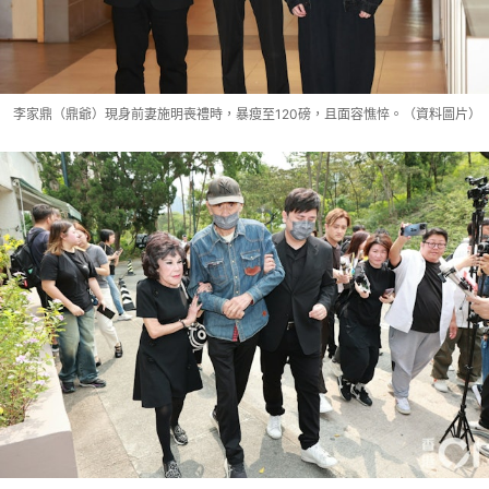
李家鼎（鼎爺）現身前妻施明喪禮時，暴瘦至120磅，且面容憔悴。（資料圖片）