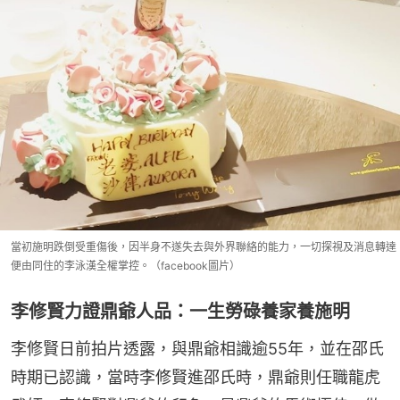
當初施明跌倒受重傷後，因半身不遂失去與外界聯絡的能力，一切探視及消息轉達
便由同住的李泳漢全權掌控。（facebook圖片）
李修賢力證鼎爺人品：一生勞碌養家養施明
李修賢日前拍片透露，與鼎爺相識逾55年，並在邵氏
時期已認識，當時李修賢進邵氏時，鼎爺則任職龍虎