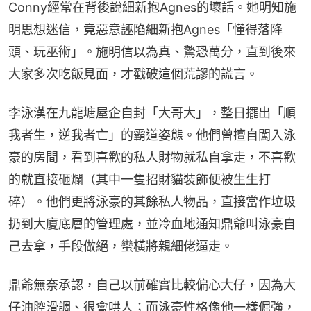
Conny經常在背後說細新抱Agnes的壞話。她明知施
明思想迷信，竟惡意誣陷細新抱Agnes「懂得落降
頭、玩巫術」。施明信以為真、驚恐萬分，直到後來
大家多次吃飯見面，才戳破這個荒謬的謊言。
李泳漢在九龍塘屋企自封「大哥大」，整日擺出「順
我者生，逆我者亡」的霸道姿態。他們曾擅自闖入泳
豪的房間，看到喜歡的私人財物就私自拿走，不喜歡
的就直接砸爛（其中一隻招財貓裝飾便被生生打
碎）。他們更將泳豪的其餘私人物品，直接當作垃圾
扔到大廈底層的管理處，並冷血地通知鼎爺叫泳豪自
己去拿，手段做絕，蠻橫將親細佬逼走。
鼎爺無奈承認，自己以前確實比較偏心大仔，因為大
仔油腔滑調、很會哄人；而泳豪性格像他一樣倔強，