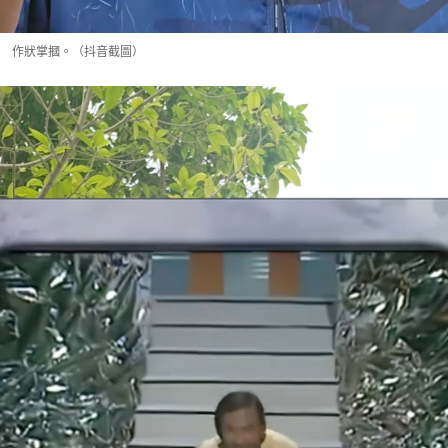
作狀掌摑。（抖音截圖）