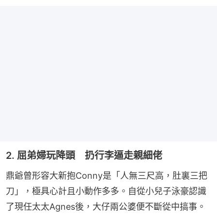
2. 屈弟婦玩降頭 扔行李逼走親細佬
鼎爺曾形容大新抱Conny是「人無三尺高，肚裏三把
刀」，極具心計且小動作多多。自從小兒子泳豪認識
了現任太太Agnes後，大仔兩公婆便不斷從中搞事。