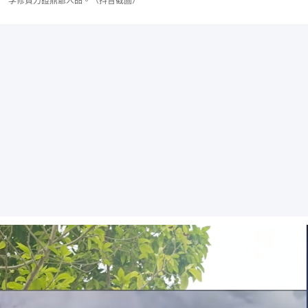
李修賢力證鼎爺人品。（抖音截圖）