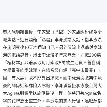
藝人施明離世後，李家鼎（鼎爺）的家族糾紛成為全
城焦點。近日鼎爺「踢爆」李泳漢講大話，指李泳漢
在施明死後10天才通知自己。另外又流出鼎爺與李泳
漢的電話錄音，爆出李泳漢多年來無業，向擁200萬
「棺材本」鼎爺索取每月索取5萬蚊生活費。曾自稱
大學畢業的李泳漢，在錄音又自爆「高中未畢業」，
因「冇人請」故不願外出求職。而李泳漢與胞弟李泳
豪的關係近年亦陷入冰點，李泳漢堅拒李泳豪台灣太
太Agnes到靈堂送施明最後一程，並將印有Agnes名
字的花牌放出靈堂外。李泳漢的驚人行徑，連肥媽都