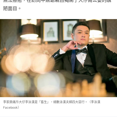
無法療癒，在訪問中鼎爺親自揭開了大仔兩公婆的醜
陋面目。
李家鼎痛斥大仔李泳漢是「畜生」，細數泳漢夫婦四大惡行。（李泳漢
Facebook）