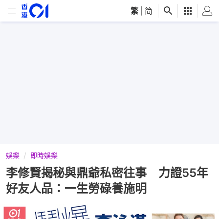
繁
|
简
娛樂
即時娛樂
李修賢揭秘與鼎爺私密往事 力證55年
好友人品：一生勞碌養施明