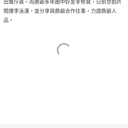
出聲斥責。而鼎爺多年圈中好友李修賢，日前亦拍片
鬧爆李泳漢，並分享與鼎爺合作往事，力證鼎爺人
品。