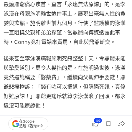
最讓鼎爺痛心疾首、直言「永遠無法原諒」的，是李
泳漢在母親施明離世這件事上，展現出毫無人性的貪
婪與欺騙。施明離世前九個月，行使了監護權的泳漢
一直阻撓父親和弟弟探望。當鼎爺向傳媒透露此事
時，Conny竟打電話來責罵，自此與鼎爺斷交。
後來甚至李泳漢瞞報施明死訊整整十天，令鼎爺未能
與摯愛道別。更令人髮指的是，在施明過世後，泳漢
竟然還訛稱要「醫藥費」，繼續向父親伸手要錢！鼎
爺悲痛控訴：「錢冇咗可以搵返，但隱瞞死訊，真係
好難原諒！」鼎爺更痛斥就算李泳漢浪子回頭，都永
遠沒可能原諒他！
109
在Google
追蹤《香港01》