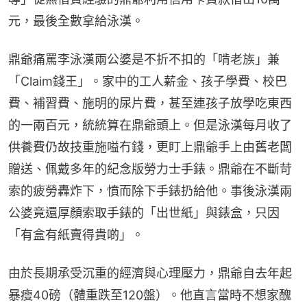
元，最後全數拿給泳漢。
鼎爺痛罵李泳漢兩公婆是不折不扣的「啃老族」兼
「Claim錢王」。家中的工人薪金、孩子學費、校巴
費、補習費、施明的尿片費，甚至連孩子放學吃東西
的一兩百元，統統算在鼎爺頭上。但是泳漢每月收了
供養費仍故技重施嗌冇錢，更盯上鼎爺手上由舊老闆
贈送、佩戴多年的紀念版勞力士手錶。鼎爺在不斷苛
索的疲勞轟炸下，憤而除下手錶扔給他。事後泳漢兩
公婆竟還厚顏索取手錶的「出世紙」與錶盒，只因
「有盒有紙賣得貴啲」。
由於長期承受沉重的經濟與心理壓力，鼎爺自去年起
暴瘦40磅（體重跌至120盤）。他直言當時不想家醜