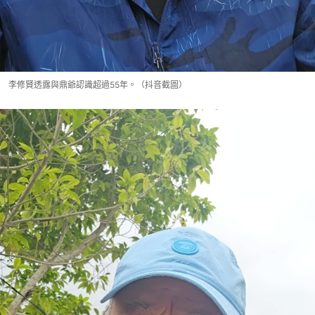
李修賢透露與鼎爺認識超過55年。（抖音截圖）