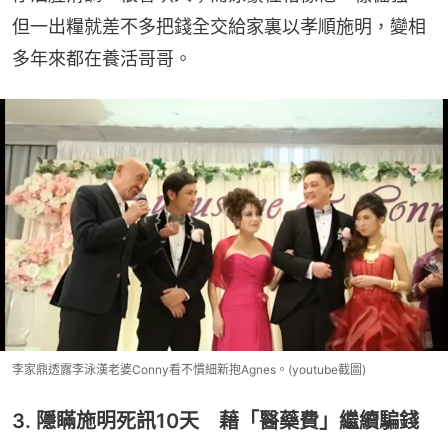
但一出糧就差不多把錢全交給家裏以孝順施明，變相
多年來都在養活哥哥。
李家鼎透露李泳漢老婆Conny看不慣細新抱Agnes。(youtube截圖)
3. 隱瞞施明死訊10天 藉「醫藥費」繼續騙錢