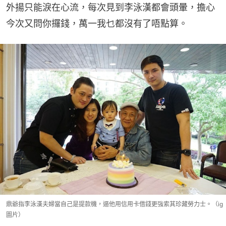
外揚只能淚在心流，每次見到李泳漢都會頭暈，擔心
今次又問你攞錢，萬一我乜都沒有了唔點算。
鼎爺指李泳漢夫婦當自己是提款機，逼他用信用卡借錢更強索其珍藏勞力士。（ig
圖片）