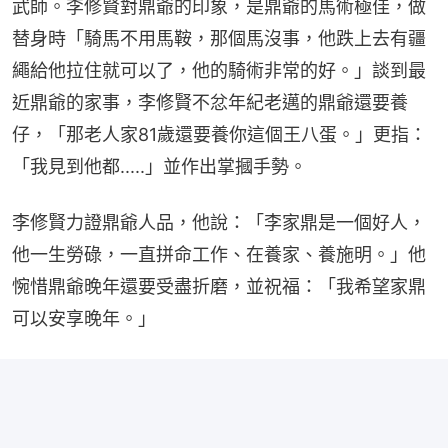
武師。李修賢對鼎爺的印象，是鼎爺的馬術極佳，做
替身時「騎馬不用馬鞍，那個馬沒事，他跌上去有疆
繩給他拉住就可以了，他的騎術非常的好。」談到最
近鼎爺的家事，李修賢不忿年紀老邁的鼎爺還要養
仔，「那老人家81歲還要養你這個王八蛋。」更指：
「我見到他都.....」並作出掌摑手勢。
李修賢力證鼎爺人品，他說：「李家鼎是一個好人，
他一生勞碌，一直拼命工作、在養家、養施明。」他
惋惜鼎爺晚年還要受盡折磨，並祝福：「我希望家鼎
可以安享晚年。」