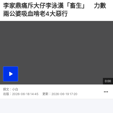
李家鼎痛斥大仔李泳漢「畜生」 力數
兩公婆吸血啃老4大惡行
播
放
0:00
總
影
共
片
時
撰文：
小白
間
出版：
2026-06-18 14:45
更新：
2026-06-19 17:20