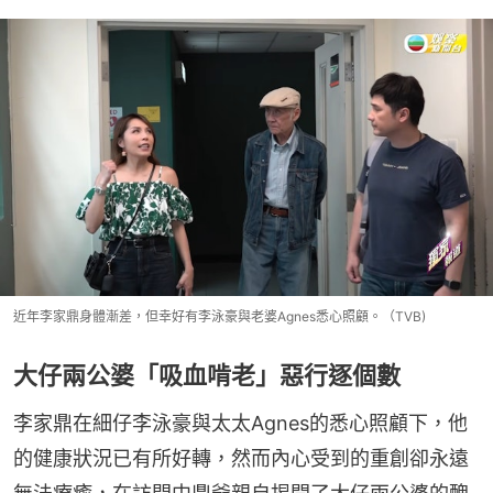
近年李家鼎身體漸差，但幸好有李泳豪與老婆Agnes悉心照顧。（TVB)
大仔兩公婆「吸血啃老」惡行逐個數
李家鼎在細仔李泳豪與太太Agnes的悉心照顧下，他
的健康狀況已有所好轉，然而內心受到的重創卻永遠