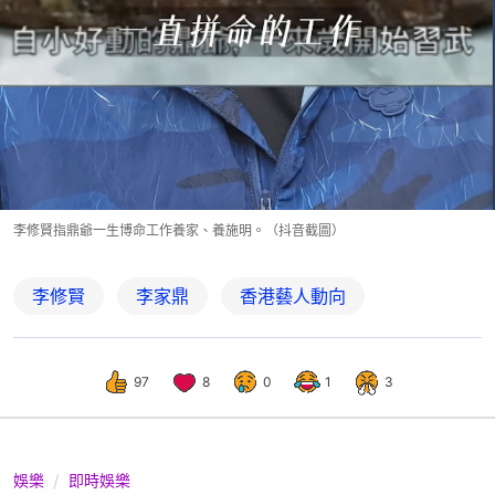
李修賢指鼎爺一生博命工作養家、養施明。（抖音截圖）
李修賢
李家鼎
香港藝人動向
97
8
0
1
3
娛樂
即時娛樂