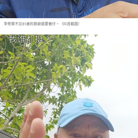
李修賢不忿81歲的鼎爺還要養仔。（抖音截圖）