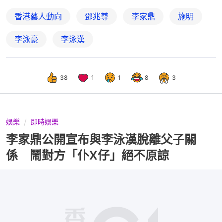
香港藝人動向
鄧兆尊
李家鼎
施明
李泳豪
李泳漢
38
1
1
8
3
娛樂
即時娛樂
李家鼎公開宣布與李泳漢脫離父子關
係 鬧對方「仆X仔」絕不原諒