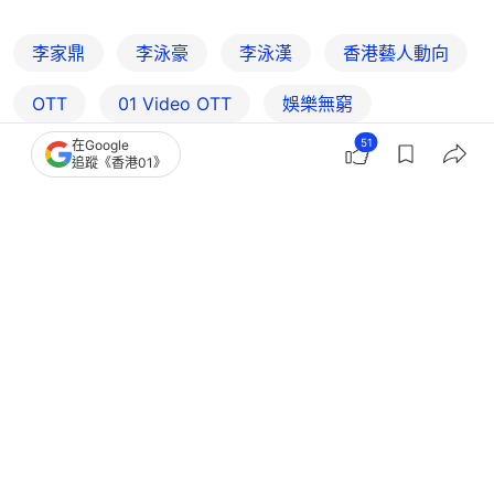
李家鼎
李泳豪
李泳漢
香港藝人動向
OTT
01‌ ‌Video‌ ‌OTT
娛樂無窮
51
在Google
娛樂影片
追蹤《香港01》
195
9
9
25
5
娛樂
即時娛樂
李家鼎痛斥大仔李泳漢「畜生」 力數
兩公婆吸血啃老4大惡行