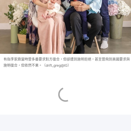
有指李家鼎當時曾多番要求對方復合，但卻遭到施明拒絕，甚至曾飛到美國要求與
施明復合，但依然不果。（drift_greg@IG）