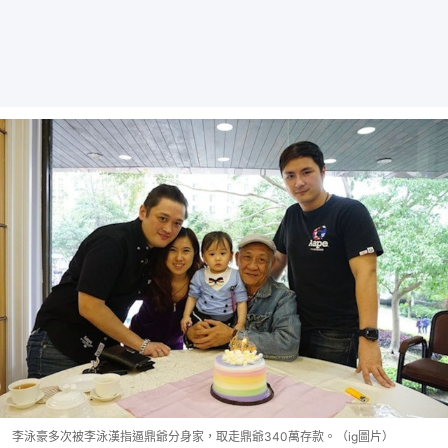
李泳豪多次被李泳漢指逼鼎爺分身家，取走鼎爺340萬存款。（ig圖片）