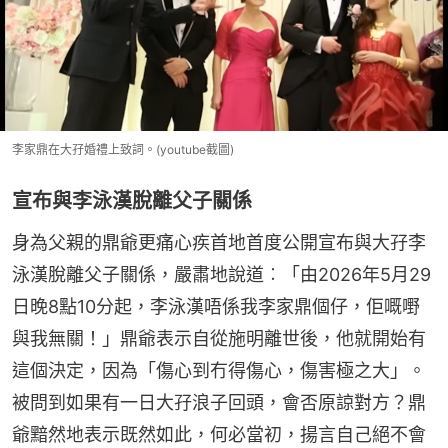
李家鼎在大孖婚禮上致詞。(youtube截圖)
宣布與李泳漢脫離父子關係
身為父親的鼎爺更痛心疾首地首度公開宣布與大孖李
泳漢脫離父子關係，嚴肅地說道︰「由2026年5月29
日晚8點10分起，李泳漢唔係我李家鼎個仔，佢嘅嘢
與我無關！」鼎爺表示自從施明離世後，他就開始有
這個決定，因為「傷心到冇得傷心，傷害極之大」。
被問到如果有一日大孖浪子回頭，會否原諒對方？鼎
爺黯然地表示既然如此，何必當初，揚言自己絕不會