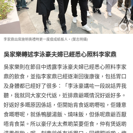
李家鼎出席施明喪禮時更一度瘦成紙板人。(葉志明攝)
吳家樂轉述李泳豪夫婦已經悉心照料李家鼎
吳家樂則在節目中透露李泳豪夫婦已經悉心照料李家
鼎的飲食，並指李家鼎已經逐漸回復康復，包括胃口
及身體都已經好了很多：「李泳豪講咗一段說話畀我
聽，我就同大家交代返，近排鼎爺嘅情況好返好多。
好返好多嘅原因係話，佢開始肯食返啲嘢啦，佢鍾意
食嘅嘢呢，就係鴨腿湯飯、燒味飯，但係呢鼎爺百厭
唔肯食菜。所以豪仔太太煮啲菜要佢食，仲有煲返啲