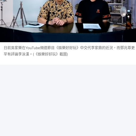
日前吳家樂在YouTube頻道節目《娛樂好好玩》中交代李家鼎的近況，而鄧兆尊更
罕有評論李泳漢。(《娛樂好好玩》截圖)