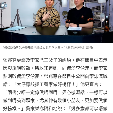
吳家樂轉述李泳豪夫婦已經悉心照料李家鼎。(《娛樂好好玩》截圖)
鄧兆尊更談及李家鼎三父子的糾紛，他在節目中表示
因與施明較熟，所以知道她一向偏愛李泳漢，而李家
鼎則較偏愛李泳豪。鄧兆尊在節目中公開向李泳漢喊
話：「大仔應該搵工養家做好榜樣！」他更直言：
「讀書少唔一定係做唔到嘢，畀心機嘅話，一樣可以
做到嘢養到頭家，尤其仲有幾個小朋友，更加要做個
好榜樣。」吳家樂亦附和地說：「幾多歲都可以唔做