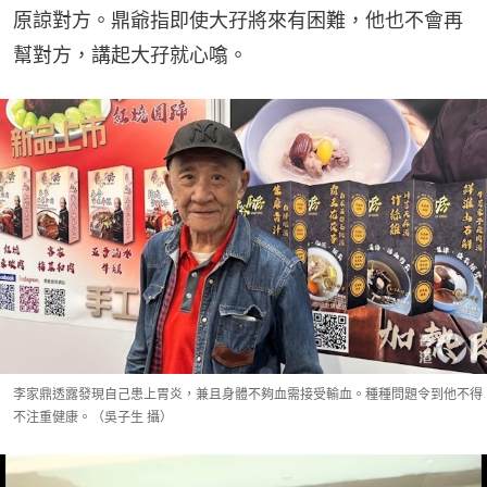
原諒對方。鼎爺指即使大孖將來有困難，他也不會再
幫對方，講起大孖就心噏。
李家鼎透露發現自己患上胃炎，兼且身體不夠血需接受輸血。種種問題令到他不得
不注重健康。（吳子生 攝）