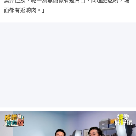
湯畀佢飲，呢一刻鼎爺係有返胃口，同埋肥返啲，塊
面都有返啲肉。」