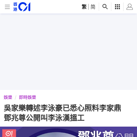
繁
|
简
娛樂
即時娛樂
吳家樂轉述李泳豪已悉心照料李家鼎
鄧兆尊公開叫李泳漢搵工