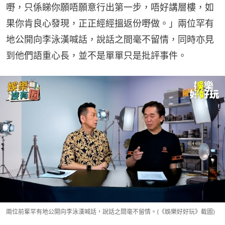
嘢，只係睇你願唔願意行出第一步，唔好講層樓，如
果你肯良心發現，正正經經搵返份嘢做。」兩位罕有
地公開向李泳漢喊話，說話之間毫不留情，同時亦見
到他們語重心長，並不是單單只是批評事件。
兩位前輩罕有地公開向李泳漢喊話，說話之間毫不留情。(《娛樂好好玩》截圖)