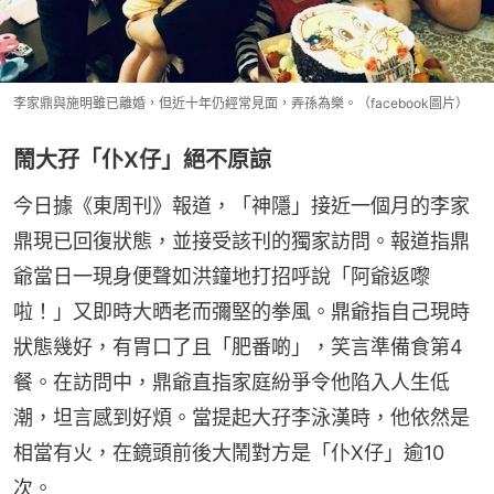
李家鼎與施明雖已離婚，但近十年仍經常見面，弄孫為樂。（facebook圖片）
鬧大孖「仆X仔」絕不原諒
今日據《東周刊》報道，「神隱」接近一個月的李家
鼎現已回復狀態，並接受該刊的獨家訪問。報道指鼎
爺當日一現身便聲如洪鐘地打招呼說「阿爺返嚟
啦！」又即時大晒老而彌堅的拳風。鼎爺指自己現時
狀態幾好，有胃口了且「肥番啲」，笑言準備食第4
餐。在訪問中，鼎爺直指家庭紛爭令他陷入人生低
潮，坦言感到好煩。當提起大孖李泳漢時，他依然是
相當有火，在鏡頭前後大鬧對方是「仆X仔」逾10
次。