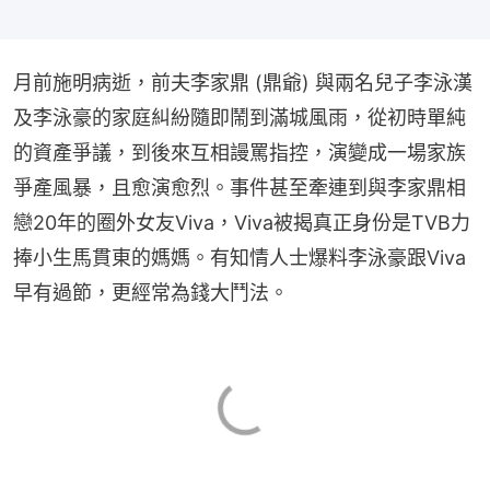
月前施明病逝，前夫李家鼎 (鼎爺) 與兩名兒子李泳漢
及李泳豪的家庭糾紛隨即鬧到滿城風雨，從初時單純
的資產爭議，到後來互相謾罵指控，演變成一場家族
爭產風暴，且愈演愈烈。事件甚至牽連到與李家鼎相
戀20年的圈外女友Viva，Viva被揭真正身份是TVB力
捧小生馬貫東的媽媽。有知情人士爆料李泳豪跟Viva
早有過節，更經常為錢大鬥法。