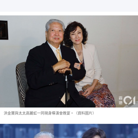
洪金寶與太太高麗虹一同現身導演會晚宴。（資料圖片）