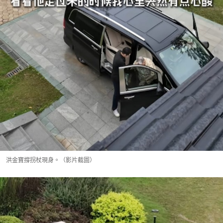
洪金寶撐拐杖現身。（影片截圖）