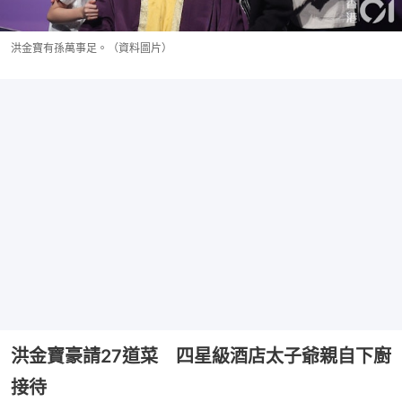
洪金寶有孫萬事足。（資料圖片）
洪金寶豪請27道菜 四星級酒店太子爺親自下廚
接待