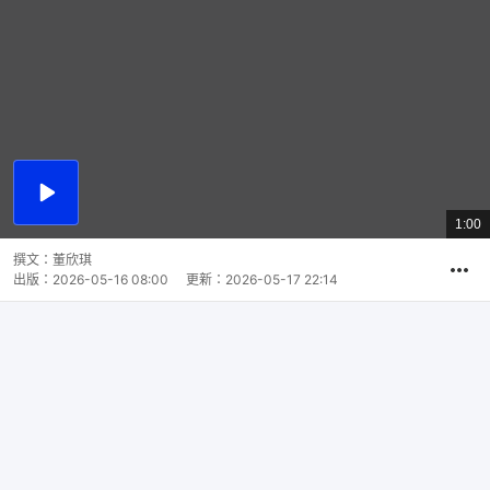
播
放
1:00
總
影
共
片
時
撰文：
董欣琪
間
出版：
2026-05-16 08:00
更新：
2026-05-17 22:14