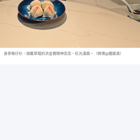
身穿格仔衫、頭戴草帽的洪金寶精神奕奕，紅光滿面。（微博@鍾鎮濤）