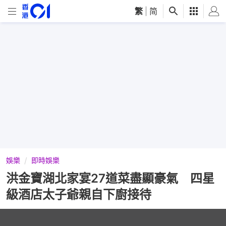
繁
|
简
娛樂
即時娛樂
洪金寶湖北家宴27道菜盡顯豪氣 四星
級酒店太子爺親自下廚接待