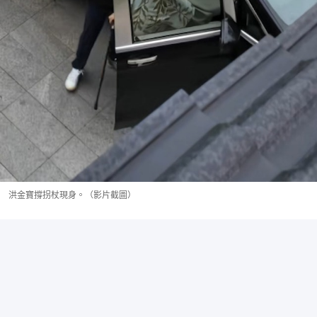
洪金寶撐拐杖現身。（影片截圖）