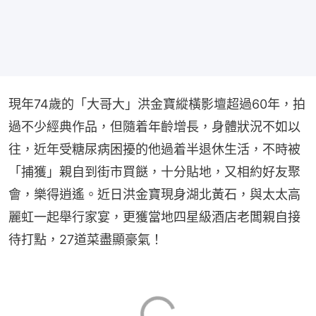
現年74歲的「大哥大」洪金寶縱橫影壇超過60年，拍
過不少經典作品，但隨着年齡增長，身體狀況不如以
往，近年受糖尿病困擾的他過着半退休生活，不時被
「捕獲」親自到街市買餸，十分貼地，又相約好友聚
會，樂得逍遙。近日洪金寶現身湖北黃石，與太太高
麗虹一起舉行家宴，更獲當地四星級酒店老闆親自接
待打點，27道菜盡顯豪氣！