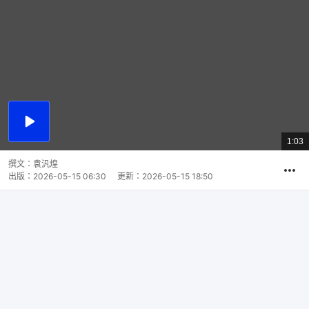
播
放
1:03
總
影
共
片
時
撰文：
袁汎煌
間
出版：
2026-05-15 06:30
更新：
2026-05-15 18:50