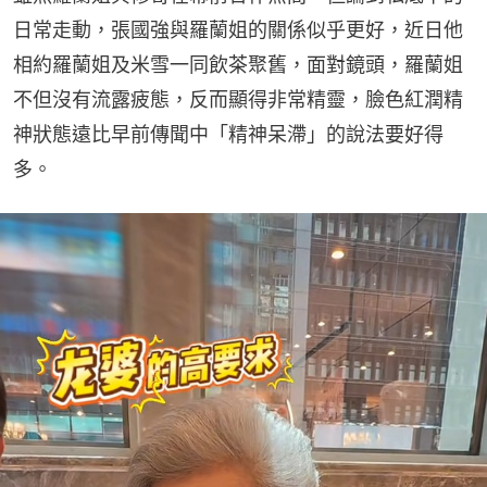
日常走動，張國強與羅蘭姐的關係似乎更好，近日他
相約羅蘭姐及米雪一同飲茶聚舊，面對鏡頭，羅蘭姐
不但沒有流露疲態，反而顯得非常精靈，臉色紅潤精
神狀態遠比早前傳聞中「精神呆滯」的說法要好得
多。