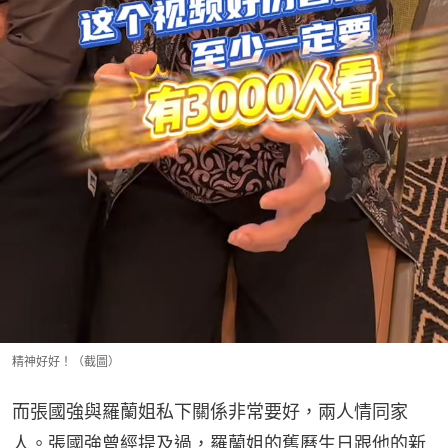
精神好好！（截圖）
而張國強與羅蘭姐私下關係非常要好，兩人情同家
人。張國強曾經提及過，羅蘭姐的舊曆生日跟他的新