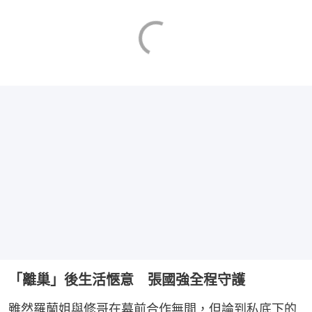
「離巢」後生活愜意 張國強全程守護
雖然羅蘭姐與修哥在幕前合作無間，但論到私底下的