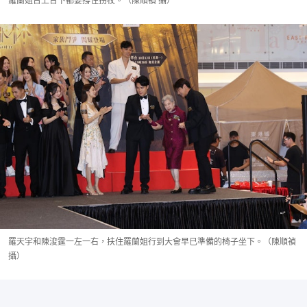
羅蘭姐台上台下都要撐住拐杖。（陳順禎 攝）
羅天宇和陳浚霆一左一右，扶住羅蘭姐行到大會早已準備的椅子坐下。（陳順禎
攝）