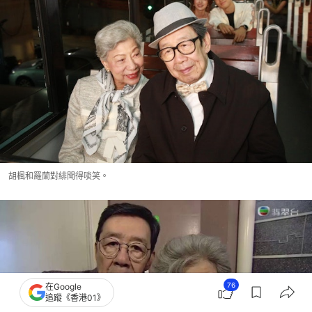
胡楓和羅蘭對緋聞得啖笑。
76
在Google
追蹤《香港01》