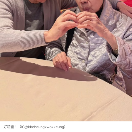
好精靈！（IG@kkcheungkwokkeung）