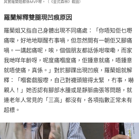
其實羅蘭姐都係MVP嚟。（《金式森林》截圖）
羅蘭解釋雙腿現凹痕原因
羅蘭姐又指自己身體出現不同痛處：「你唔知佢乜嘢
痛㗎，好地地瞓醒冇事喎，但忽然間有一朝佢又腳痛
喎。一講起痛呢，唉，個個朋友都話係咁㗎嘞，而家
我哋咩年齡呀，呢度痛嗰度痛，佢鍾意就痛，唔鍾意
就唔使痛，真係。」對於腳踝出現凹痕，羅蘭姐就解
釋：「嗰套戲服嚟，自己對襪頭箍得太緊 ，冇事，嚇
親人！」她否認有腳部水腫或是靜脈曲張等問題，就
連老年人常見的「三高」都沒有，各項指數正常未有
超標。