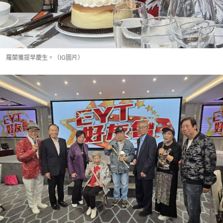
羅蘭獲提早慶生。（IG圖片）