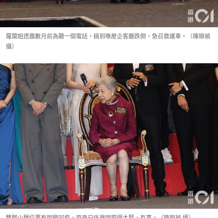
羅蘭姐透露數月前為聽一個電話，搞到喺屋企客廳跌倒，急召救護車。（陳順禎
攝）
雙腳小腿位置有明顯凹痕，原來只係襪頭箍得太緊，冇事。（陳順禎 攝）