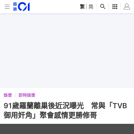
繁
|
简
娛樂
即時娛樂
91歲羅蘭離巢後近況曝光 常與「TVB
御用奸角」聚會感情更勝修哥