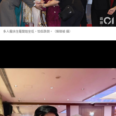
多人攙扶住羅蘭姐坐低，怕佢跌倒。（陳順禎 攝）