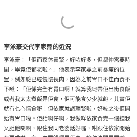
李泳豪交代李家鼎的近況
李泳豪：「佢而家休養緊，好咗好多，但都仲需要時
間，畢竟佢都老啦。」他表示李家鼎之前暴瘦的位
置，例如臉已經慢慢長肉，因為之前胃口不佳而食不
下嚥：「佢係完全冇胃口啊！就算我哋帶佢出街食飯
或者我太太煮飯畀佢食，佢可能食少少就飽，其實佢
就冇乜心情食嘢！但依家就調理緊啦，好咗之後佢開
始有胃口啦。佢話啊仔啊，我做咩依家食完一個鐘我
又肚餓喇喎，跟住我同老婆話好囉，咁跟住依家開始