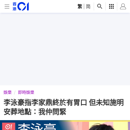
繁
|
简
娛樂
即時娛樂
李泳豪指李家鼎終於有胃口 但未知施明
安葬地點：我仲問緊