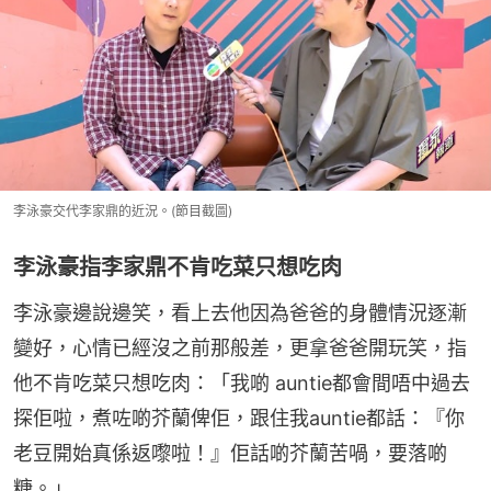
李泳豪交代李家鼎的近況。(節目截圖)
李泳豪指李家鼎不肯吃菜只想吃肉
李泳豪邊說邊笑，看上去他因為爸爸的身體情況逐漸
變好，心情已經沒之前那般差，更拿爸爸開玩笑，指
他不肯吃菜只想吃肉：「我啲 auntie都會間唔中過去
探佢啦，煮咗啲芥蘭俾佢，跟住我auntie都話：『你
老豆開始真係返嚟啦！』佢話啲芥蘭苦喎，要落啲
糖。」