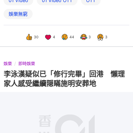
01 Video
01‌ ‌Video‌ ‌OTT
OTT
娛樂無窮
30
4
44
3
3
娛樂
即時娛樂
李泳漢疑似已「修行完畢」回港 懶理
家人感受繼續隠瞞施明安葬地