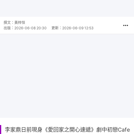
播
放
0:00
總
影
共
片
時
撰文：
黃梓恒
間
出版：
2026-06-08 20:30
更新：
2026-06-09 12:53
李家鼎日前現身《愛回家之開心速遞》劇中初戀Cafe