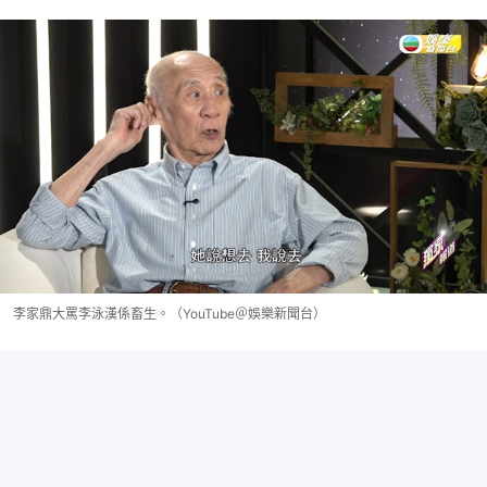
李家鼎大罵李泳漢係畜生。（YouTube＠娛樂新聞台）