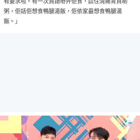
有要求啦。有一次買錯嘢畀佢食，諗住清腸胃買啲
粥，佢話佢想食鴨腿湯飯，佢依家最想食鴨腿湯
飯。」