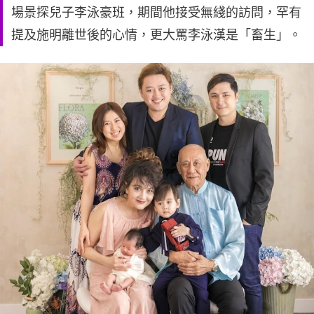
場景探兒子李泳豪班，期間他接受無綫的訪問，罕有
提及施明離世後的心情，更大罵李泳漢是「畜生」。