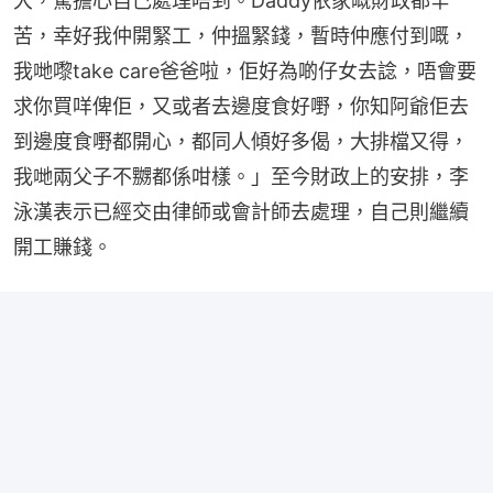
大，驚擔心自己處理唔到。Daddy依家嘅財政都辛
苦，幸好我仲開緊工，仲搵緊錢，暫時仲應付到嘅，
我哋嚟take care爸爸啦，佢好為啲仔女去諗，唔會要
求你買咩俾佢，又或者去邊度食好嘢，你知阿爺佢去
到邊度食嘢都開心，都同人傾好多偈，大排檔又得，
我哋兩父子不嬲都係咁樣。」至今財政上的安排，李
泳漢表示已經交由律師或會計師去處理，自己則繼續
開工賺錢。