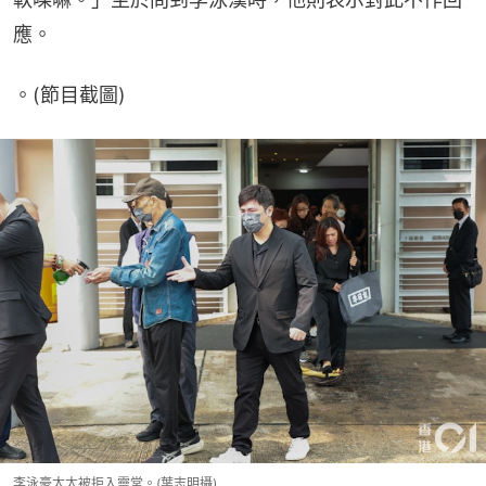
應。
。(節目截圖)
李泳豪太太被拒入靈堂。(葉志明攝)