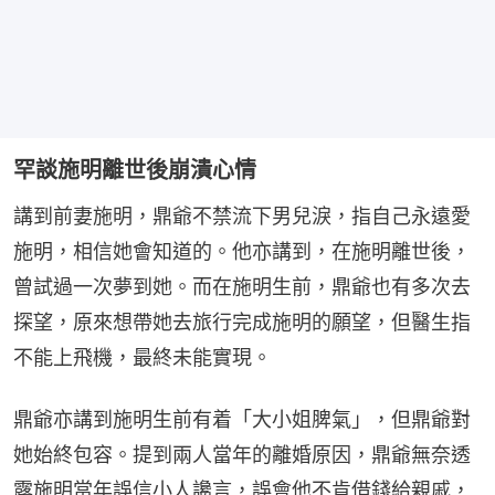
罕談施明離世後崩潰心情
講到前妻施明，鼎爺不禁流下男兒淚，指自己永遠愛
施明，相信她會知道的。他亦講到，在施明離世後，
曾試過一次夢到她。而在施明生前，鼎爺也有多次去
探望，原來想帶她去旅行完成施明的願望，但醫生指
不能上飛機，最終未能實現。
鼎爺亦講到施明生前有着「大小姐脾氣」，但鼎爺對
她始終包容。提到兩人當年的離婚原因，鼎爺無奈透
露施明當年誤信小人讒言，誤會他不肯借錢給親戚，