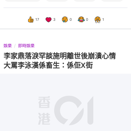
17
3
0
0
1
娛樂
即時娛樂
李家鼎落淚罕談施明離世後崩潰心情
大罵李泳漢係畜生：係佢X街