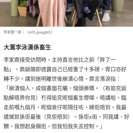
李家鼎一家。（drift_greg@IG）
大罵李泳漢係畜生
李家鼎接受訪問時，主持直言他比之前「胖了一
點」，鼎爺隨即透露自己已經重了十多磅，胃口亦好
轉不少。講到施明離世後崩潰心情，鼎言落淚指：
「崩潰個人，成個畫面花曬，個頭痹嘅。（有追究返
點解唔畀你見）冇得追究呢個畜生嚟㗎，唔講啦。臨
走前嗰九個月，呢個衰仔呢隔住咗，睇佢唔到。我最
遺憾就係佢最後（見佢唔到）。係佢x街，同我講，好
嬲。我想起身摑佢，但我怕我失去控制。」