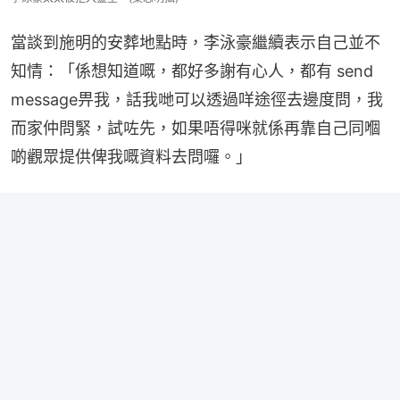
當談到施明的安葬地點時，李泳豪繼續表示自己並不
知情：「係想知道嘅，都好多謝有心人，都有 send 
message畀我，話我哋可以透過咩途徑去邊度問，我
而家仲問緊，試咗先，如果唔得咪就係再靠自己同嗰
啲觀眾提供俾我嘅資料去問囉。」