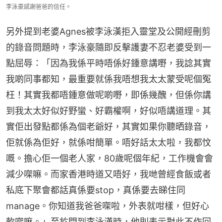
李泳豪感謝爸爸的信任。
另外提到老婆Agnes被李泳漢拒入靈堂及公開經刪剪
的錄音問題時，李泳豪隨即反擊護妻不忍老婆受到一
點屈辱：「因為我係平時唔係好鍾意講嘢，我諗其實
我啲同事都知，最重要就係我唔想我太太蒙受呢個冤
枉！其實我都唔鍾意做呢啲嘢，即係幾醜，但係你講
到我太太好似好野蠻、好霸權啊，好似唔講道理。其
實佢出發點都係為個老爺好，其實如果你聽晒錄音，
佢就係為佢好，就係咁簡單。唔好話太太啦，我都忟
嘅。擔心佢一個老人家，80歲呢個年紀，工作機會會
減少㗎嘛。而家香港時道又唔好，我哋曾經食飯或者
私底下聚會都話真係要stop，真係要去睇住同
manage。你知道我爸爸㗎啦，外表就咁樣，但好心
軟㗎嘛。」至於問到李泳漢時，他則表示對此不作回