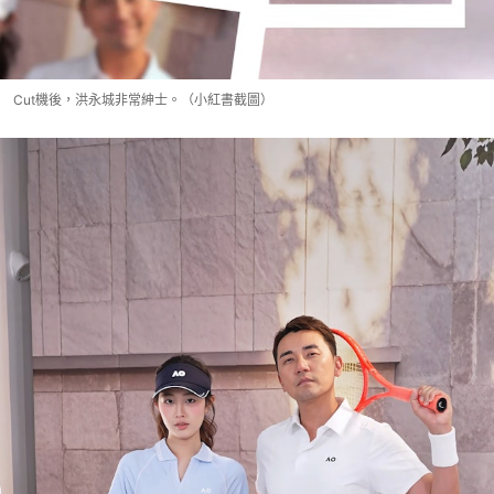
Cut機後，洪永城非常紳士。（小紅書截圖）