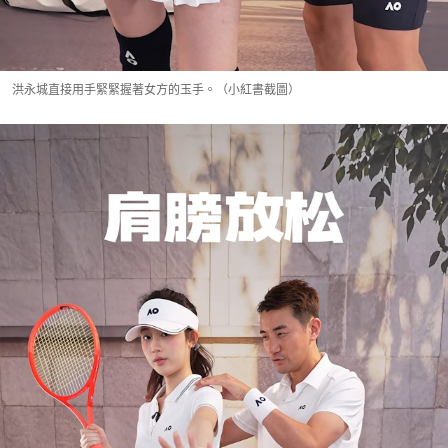
洪永城直接用手緊緊握著女方的玉手。（小紅書截圖）