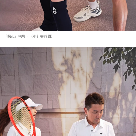
「貼心」指導。（小紅書截圖）