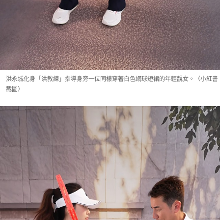
洪永城化身「洪教練」指導身旁一位同樣穿著白色網球短裙的年輕靚女。（小紅書
截圖）