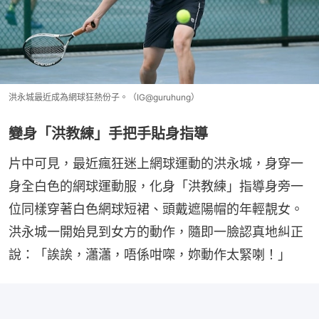
洪永城最近成為網球狂熱份子。（IG@guruhung）
變身「洪教練」手把手貼身指導
片中可見，最近瘋狂迷上網球運動的洪永城，身穿一
身全白色的網球運動服，化身「洪教練」指導身旁一
位同樣穿著白色網球短裙、頭戴遮陽帽的年輕靚女。
洪永城一開始見到女方的動作，隨即一臉認真地糾正
說：「誒誒，瀟瀟，唔係咁㗎，妳動作太緊喇！」