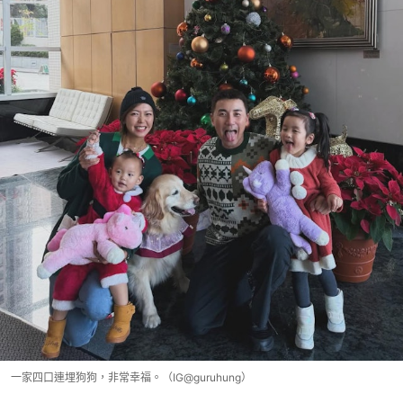
一家四口連埋狗狗，非常幸福。（IG@guruhung）