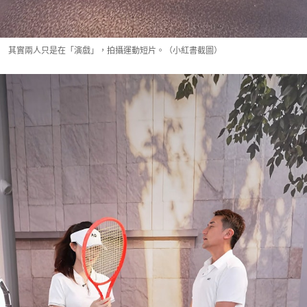
其實兩人只是在「演戲」，拍攝運動短片。（小紅書截圖）