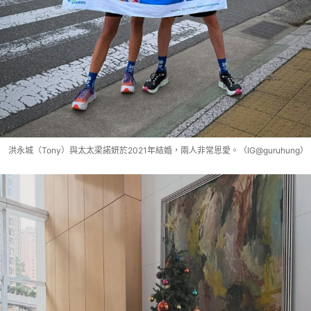
洪永城（Tony）與太太梁諾妍於2021年結婚，兩人非常恩愛。（IG@guruhung）