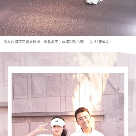
靚女此時突然變身粉絲，興奮地向洪永城說想合照。（小紅書截圖）