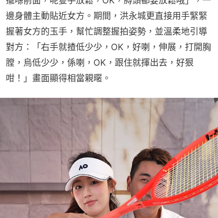
擺喺前面，呢隻手放鬆，OK，膊頭都要放鬆哦」，一
邊身體主動貼近女方。期間，洪永城更直接用手緊緊
握著女方的玉手，幫忙調整握拍姿勢，並溫柔地引導
對方：「右手就揸低少少，OK，好喇，伸展，打開胸
膛，烏低少少，係喇，OK，跟住就揮出去，好狠
咁！」畫面顯得相當親暱。