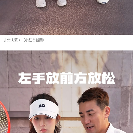
非常肉緊。（小紅書截圖）