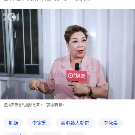
肥媽表示會約鼎爺飲茶。（葉志明 攝）
肥媽
李家鼎
香港藝人動向
李泳豪