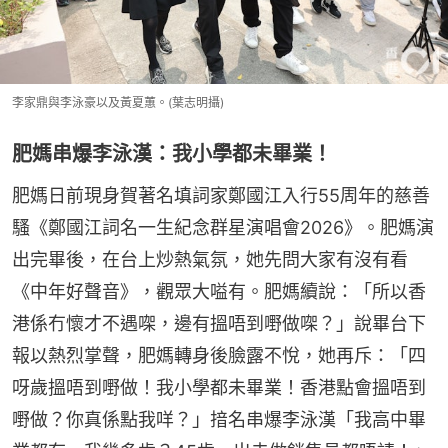
李家鼎與李泳豪以及黃夏蕙。(葉志明攝)
肥媽串爆李泳漢：我小學都未畢業！
肥媽日前現身賀著名填詞家鄭國江入行55周年的慈善
騷《鄭國江詞名一生紀念群星演唱會2026》。肥媽演
出完畢後，在台上炒熱氣氛，她先問大家有沒有看
《中年好聲音》，觀眾大嗌有。肥媽續說：「所以香
港係冇懷才不遇㗎，邊有搵唔到嘢做㗎？」說畢台下
報以熱烈掌聲，肥媽轉身後臉露不悅，她再斥：「四
呀歲搵唔到嘢做！我小學都未畢業！香港點會搵唔到
嘢做？你真係點我咩？」揞名串爆李泳漢「我高中畢