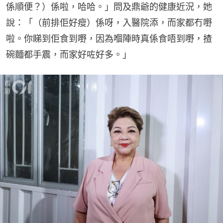
係順便？）係啦，哈哈。」問及鼎爺的健康近況，她
說：「（前排佢好瘦）係呀，入醫院添，而家都冇嘢
啦。你睇到佢食到嘢，因為嗰陣時真係食唔到嘢，揸
碗麵都手震，而家好咗好多。」