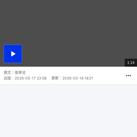
播
放
1:14
總
影
共
片
時
撰文：
張寧兒
間
出版：
2026-05-17 23:58
更新：
2026-05-18 18:21