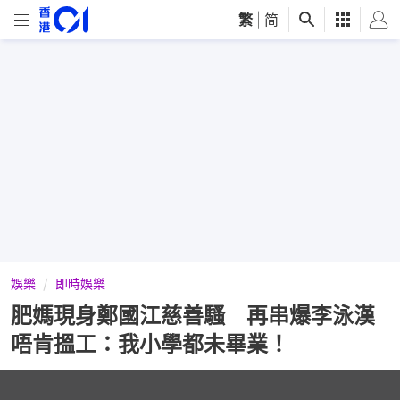
繁
|
简
娛樂
即時娛樂
肥媽現身鄭國江慈善騷 再串爆李泳漢
唔肯搵工：我小學都未畢業！