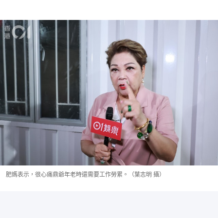
肥媽表示，很心痛鼎爺年老時還需要工作勞累。（葉志明 攝）