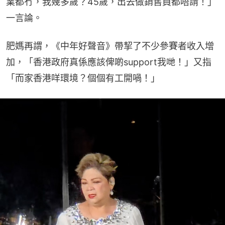
業都冇，我幾多歲？45歲，出去做銷售員都唔請！」 
一言論。
肥媽再謂，《中年好聲音》帶挈了不少參賽者收入增
加，「香港政府真係應該俾啲support我哋！」又指
「而家香港咩環境？個個有工開喎！」