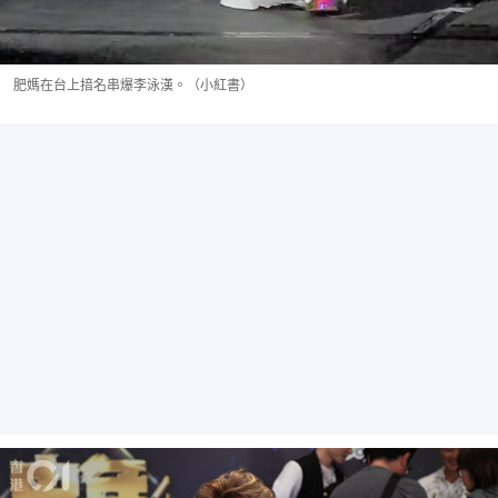
肥媽在台上揞名串爆李泳漢。（小紅書）