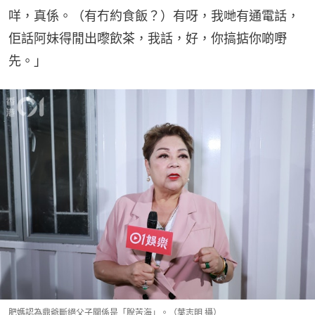
咩，真係。（有冇約食飯？）有呀，我哋有通電話，
佢話阿妹得閒出嚟飲茶，我話，好，你搞掂你啲嘢
先。」
肥媽認為鼎爺斷絕父子關係是「脫苦海」。（葉志明 攝）