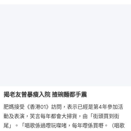
揭老友曾暴瘦入院 揸碗麵都手震
肥媽接受《香港01》訪問，表示已經是第4年參加活
動及表演，笑言每年都會大掃貨，由「街頭買到街
尾」。「唱歌係過嚟玩㗎啫，每年嚟係買嘢。（唱歌