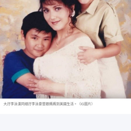
大孖李泳漢同細孖李泳豪曾跟媽媽到美國生活。（IG圖片）