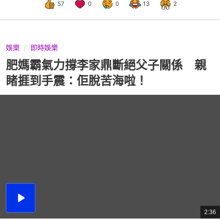
57
0
0
13
2
娛樂
即時娛樂
肥媽霸氣力撐李家鼎斷絕父子關係 親
睹捱到手震：佢脫苦海啦！
播
放
2:36
總
影
共