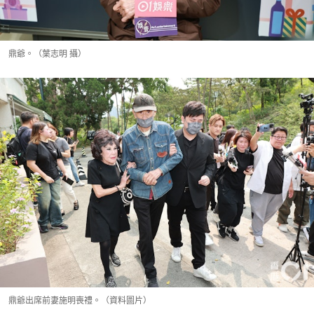
鼎爺。（葉志明 攝）
鼎爺出席前妻施明喪禮。（資料圖片）