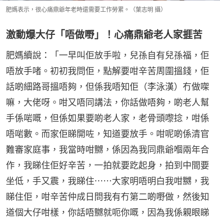
肥媽表示，很心痛鼎爺年老時還需要工作勞累。（葉志明 攝）
激動爆大仔「唔做嘢」！心痛鼎爺老人家捱苦
肥媽續說：「一早叫佢放手啦，兒孫自有兒孫福，佢
唔放手啫。初初我問佢，點解要咁辛苦周圍搵錢，佢
話啲細路哥搵唔夠，但係我唔知佢（李泳漢）冇做㗎
嘛，大佬呀。咁又唔同講法，你話做唔夠，啲老人幫
手係啱嘅，但係如果要啲老人家，老骨頭嚟捻，咁係
唔啱數。而家佢睇開咗，知道要放手。咁呢啲係清官
難審家庭事，我當時咁嬲，係因為我同鼎爺嗰兩年合
作，我睇住佢好辛苦，一拍就要趷起身，拍到中間要
坐低，手又震，我睇住⋯⋯大家明唔明白我咁嬲，我
睇住佢，咁辛苦仲成日問我有冇第二啲嘢做，然後知
道個大仔咁樣，你話唔嬲就呃你嘅，因為我係親眼睇