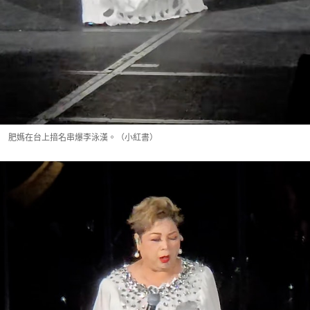
肥媽在台上揞名串爆李泳漢。（小紅書）