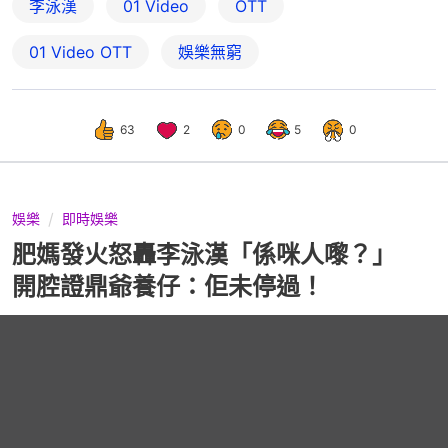
李泳漢
01 Video
OTT
01‌ ‌Video‌ ‌OTT
娛樂無窮
63
2
0
5
0
娛樂
即時娛樂
肥媽發火怒轟李泳漢「係咪人嚟？」
開腔證鼎爺養仔：佢未停過！