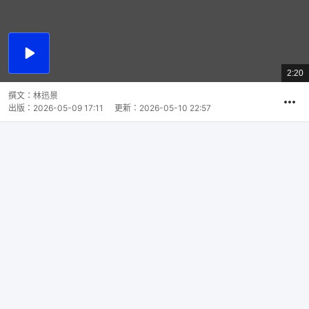
播
放
2:20
總
影
共
片
時
撰文：
林迅景
間
出版：
2026-05-09 17:11
更新：
2026-05-10 22:57