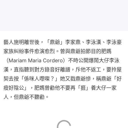
藝人施明離世後，「鼎爺」李家鼎、李泳漢、李泳豪
家族糾紛事件愈演愈烈。曾與鼎爺拍節目的肥媽
（Mariam Maria Cordero）不時公開爆鬧大仔李泳
漢，直指聽到對方錄音好離譜，斥他不返工，要拎屋
契去按「係咪人嚟㗎？」她又戥鼎爺慘，稱鼎爺「好
瘦好陰公」，肥媽曾勸他不要再「捱」養大仔一家
人，但鼎爺不聽勸。