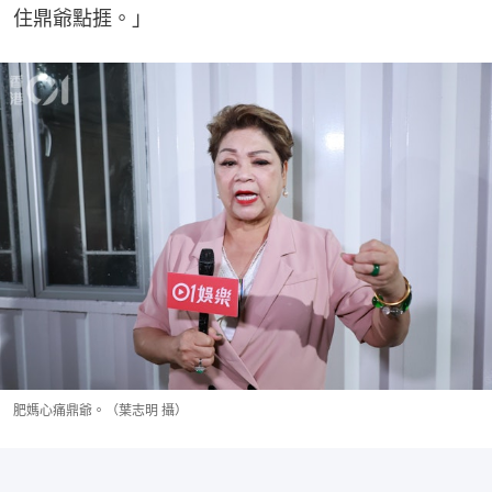
住鼎爺點捱。」
肥媽心痛鼎爺。（葉志明 攝）