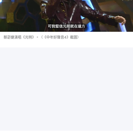
蔡宓婕演唱《光明》。（《中年好聲音4》截圖）