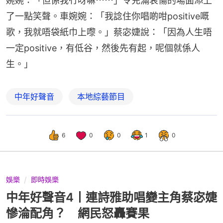
婉婉：「但係我冇呀嘛⋯⋯」令充滿哀傷的場面添上
了一點笑聲。車婉婉：「我諗住你唱啲咁positive嘅
歌，我就唔袋紙巾上嚟。」蔡宓婕說：「因為人生唔
一定positive，有低谷，然後先有起，呢個就係人
生。」
中年好聲音
本地綜藝節目
6
0
0
1
0
娛樂
即時娛樂
中年好聲音4丨連詩雅助唱變主角蔡宓婕
慘淪配角？ 網民怒轟賽果