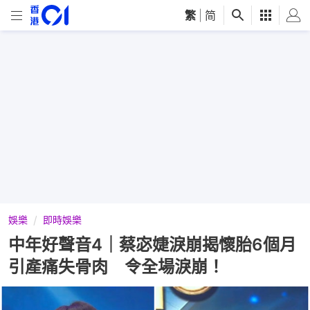
繁
|
简
娛樂
即時娛樂
中年好聲音4｜蔡宓婕淚崩揭懷胎6個月
引產痛失骨肉 令全場淚崩！