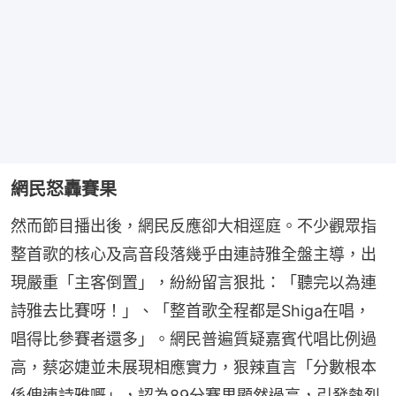
網民怒轟賽果
然而節目播出後，網民反應卻大相逕庭。不少觀眾指
整首歌的核心及高音段落幾乎由連詩雅全盤主導，出
現嚴重「主客倒置」，紛紛留言狠批：「聽完以為連
詩雅去比賽呀！」、「整首歌全程都是Shiga在唱，
唱得比參賽者還多」。網民普遍質疑嘉賓代唱比例過
高，蔡宓婕並未展現相應實力，狠辣直言「分數根本
係俾連詩雅嘅」，認為89分賽果顯然過高，引發熱烈