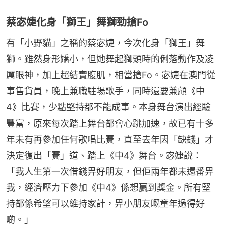
蔡宓婕化身「獅王」舞獅勁搶Fo
有「小野貓」之稱的蔡宓婕，今次化身「獅王」舞
獅。雖然身形嬌小，但她舞起獅頭時的俐落動作及凌
厲眼神，加上超結實腹肌，相當搶Fo。宓婕在澳門從
事售貨員，晚上兼職駐場歌手，同時還要兼顧《中
4》比賽，少點堅持都不能成事。本身舞台演出經驗
豐富，原來每次踏上舞台都會心跳加速，故已有十多
年未有再參加任何歌唱比賽，直至去年因「缺錢」才
決定復出「賽」道、踏上《中4》舞台。宓婕說：
「我人生第一次借錢畀好朋友，但佢兩年都未還番畀
我，經濟壓力下參加《中4》係想贏到獎金。所有堅
持都係希望可以維持家計，畀小朋友嘅童年過得好
啲。」