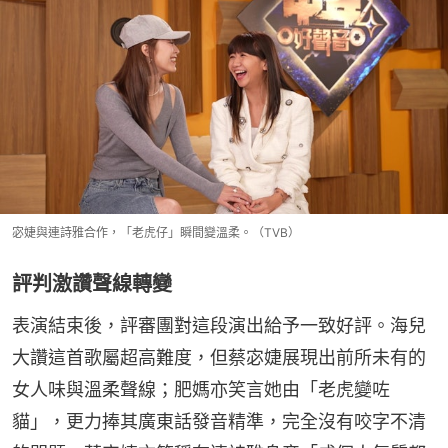
宓婕與連詩雅合作，「老虎仔」瞬間變溫柔。（TVB）
評判激讚聲線轉變
表演結束後，評審團對這段演出給予一致好評。海兒
大讚這首歌屬超高難度，但蔡宓婕展現出前所未有的
女人味與溫柔聲線；肥媽亦笑言她由「老虎變咗
貓」，更力捧其廣東話發音精準，完全沒有咬字不清