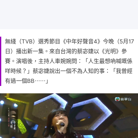
無綫（TVB）選秀節目《中年好聲音4》今晚（5月17
日）播出新一集。來自台灣的蔡宓婕以《光明》參
賽。演唱後，主持人車婉婉問：「人生最想吶喊嘅係
咩時候？」蔡宓婕說出一個不為人知的事：「我曾經
有過一個BB⋯⋯」