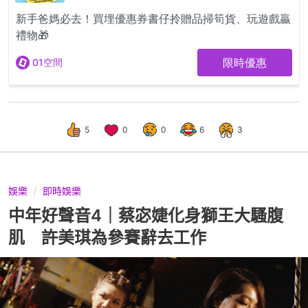
5
0
0
6
3
娛樂
即時娛樂
中年好聲音4｜蔡宓婕化身獅王大騷腹
肌 許美琪為參賽辭去工作