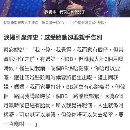
蔡宓婕揭曾做人工流產，痛失第一個BB。（《中年好聲音4》截圖）
淚揭引產痛史：感受胎動卻要親手告別
蔡宓婕說：「我⋯係⋯我覺得，我而家有個仔，但其
實呢個仔之前，有過第一個BB，但喺我大肚6個月嘅
時候，醫生同我講，呢個BB係唔健康，你唔可以要
嘅。跟住我喺醫院嘅時候要將佢生出嚟。護士同我
講，媽媽，我而家要打針，BB就會冇心跳㗎啦，但係
佢一路同我講嘅時候，個BB一路喺度郁緊，因為6個
月嘅時候已經有胎動。所以我覺得呢個，人生就係咁
樣囉。可以喊可以崩潰，但係你唔可以失去希望。要
一直喺咁⋯⋯」