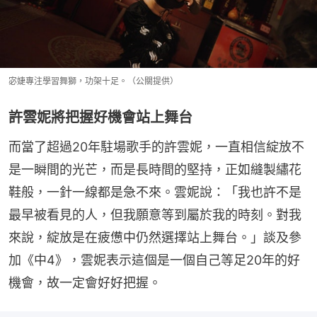
宓婕專注學習舞獅，功架十足。（公關提供）
許雲妮將把握好機會站上舞台
而當了超過20年駐場歌手的許雲妮，一直相信綻放不
是一瞬間的光芒，而是長時間的堅持，正如縫製繡花
鞋般，一針一線都是急不來。雲妮說：「我也許不是
最早被看見的人，但我願意等到屬於我的時刻。對我
來說，綻放是在疲憊中仍然選擇站上舞台。」談及參
加《中4》，雲妮表示這個是一個自己等足20年的好
機會，故一定會好好把握。