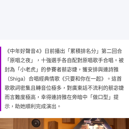
《中年好聲音4》日前播出「累積排名分」第二回合
「原唱之夜」，十強選手各自配對原唱歌手合唱。被
封為「小老虎」的參賽者蔡宓婕，獲安排與連詩雅
（Shiga）合唱經典情歌《只要和你在一起》。這首
歌歌詞密集且轉音位極多，對廣東話不流利的蔡宓婕
而言難度極高，幸得連詩雅在旁暗中「做口型」提
示，助她順利完成演出。