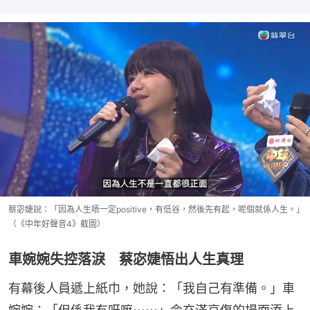
蔡宓婕說：「因為人生唔一定positive，有低谷，然後先有起，呢個就係人生。」
（《中年好聲音4》截圖）
車婉婉失控落淚 蔡宓婕悟出人生真理
有幕後人員遞上紙巾，她說：「我自己有準備。」車