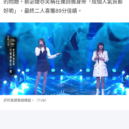
的問題。蔡宓婕亦笑稱在連詩雅身旁「成個人氣質都
好啲」，最終二人喜獲89分佳績。
評判激讚聲線轉變。（TVB）