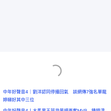
中年好聲音4｜劉洋認同停播回氣 談網傳7強名單龍
婷睇好其中三位
中年好聲音4丨大馬男王菲尹景順再奪MVP 鍾鎮濤