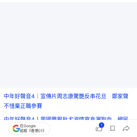
中年好聲音4｜宣傳片周志康驚艷反串花旦 鄭家聲
不惜棄正職參賽
中年好聲音4丨周國豐狠批尤淑情窒息灑狗血 網民
7
在Google
人身攻擊引公憤
追蹤《香港01》