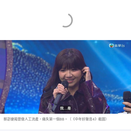
蔡宓婕揭曾做人工流產，痛失第一個BB。（《中年好聲音4》截圖）