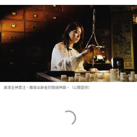
美琪全神貫注，雕琢出麻雀的精細神韻。（公關提供）