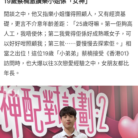
19歲蔡楠激讚樂小姐係「女神」
閒談之中，他又指樂小姐懂得照顧人，又有經濟基
礎，更言不介意年齡差距：「25歲呀嘛。第一佢夠高
人工，我唔使休；第二我覺得佢係好成熟嘅女子，可
以好好咁照顧我；第三就⋯⋯要慢慢去探索佢。」相
當之出位！這位19歲「小弟弟」蔡楠接受《香港01》
訪問時，也大爆以往3次戀愛經驗之中，女朋友都比
年長。