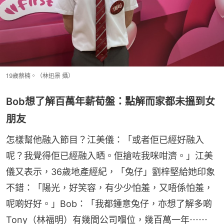
19歲蔡楠。（林迅景 攝）
Bob想了解百萬年薪荀盤：點解而家都未搵到女
朋友
怎樣幫他融入節目？江美儀：「或者佢已經好融入
呢？我覺得佢已經融入晒。佢搶咗我咪咁濟。」江美
儀又表示，36歲地產經紀，「兔仔」劉梓堅給她印象
不錯：「陽光，好笑容，有少少怕羞，又唔係怕羞，
呢啲好好。」Bob：「我都鍾意兔仔，亦想了解多啲
Tony（林福明）有幾間公司嗰位，幾百萬一年⋯⋯