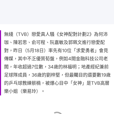
無綫（TVB）戀愛真人騷《女神配對計劃2》為何沛
珈、陳若思、俞可程、阮嘉敏及郭珮文進行戀愛配
對，昨日（5月18日）率先有10位「求愛勇者」會見
傳媒，其中不乏優質荀盤，例如4間金融科技公司老
闆，年收超過7位數，34歲的林福明；地產經紀兼前
足球隊成員，36歲的劉梓堅，但最矚目的還要數19歲
的乒乓球教練蔡楠，被爆心目中「女神」是TVB高層
樂小姐（樂易玲）。