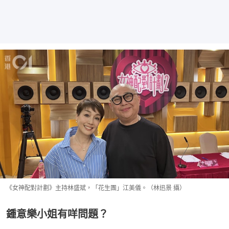
《女神配對計劃》主持林盛斌，「花生團」江美儀。（林迅景 攝）
鍾意樂小姐有咩問題？