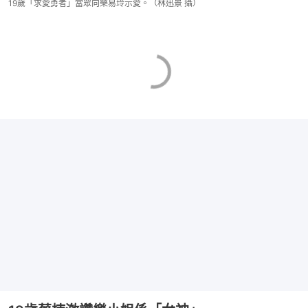
19歲「求愛勇者」當眾向樂易玲示愛。（林迅景 攝）