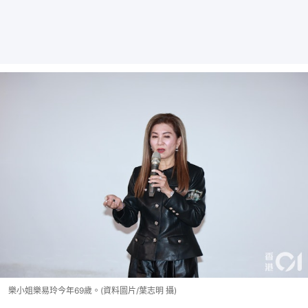
樂小姐樂易玲今年69歲。(資料圖片/葉志明 攝)