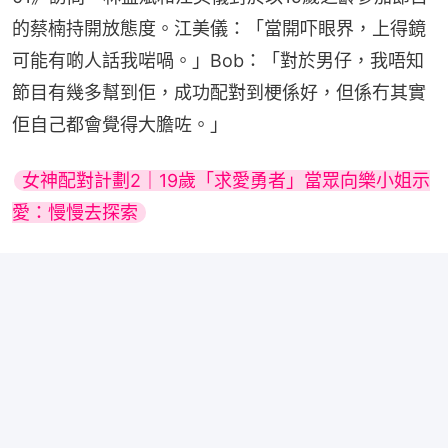
的蔡楠持開放態度。江美儀：「當開吓眼界，上得鏡
可能有啲人話我啱喎。」Bob：「對於男仔，我唔知
節目有幾多幫到佢，成功配對到梗係好，但係冇其實
佢自己都會覺得大膽咗。」
女神配對計劃2｜19歲「求愛勇者」當眾向樂小姐示
愛：慢慢去探索