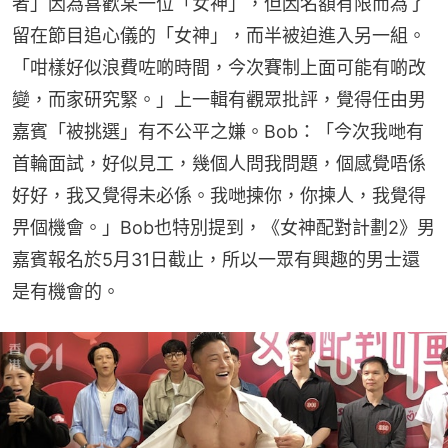
者」因為喜歡某一位「女神」，但因名額有限而為了
留在節目追心儀的「女神」，而半被迫進入另一組。
「咁樣好似浪費咗啲時間，今次賽制上面可能有啲改
變，而家研究緊。」上一輯有觀眾批評，覺得任由男
嘉賓「被挑選」有不公平之嫌。Bob：「今次我哋有
首輪面試，好似見工，幾個人問我問題，個感覺唔係
好好，我又覺得未必係。我哋揀你，你揀人，我覺得
畀個機會。」Bob也特別提到，《女神配對計劃2》男
嘉賓報名於5月31日截止，所以一眾有興趣的男士還
是有機會的。