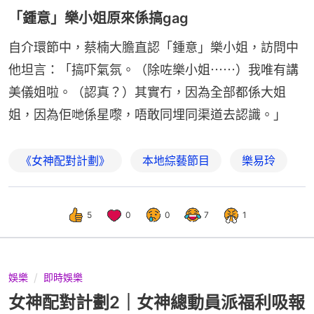
「鍾意」樂小姐原來係搞gag
自介環節中，蔡楠大膽直認「鍾意」樂小姐，訪問中
他坦言：「搞吓氣氛。（除咗樂小姐⋯⋯）我唯有講
美儀姐啦。（認真？）其實冇，因為全部都係大姐
姐，因為佢哋係星嚟，唔敢同埋同渠道去認識。」
《女神配對計劃》
本地綜藝節目
樂易玲
5
0
0
7
1
娛樂
即時娛樂
女神配對計劃2｜女神總動員派福利吸報