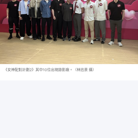
《女神配對計劃2》其中10位出現錄影廠。（林迅景 攝）