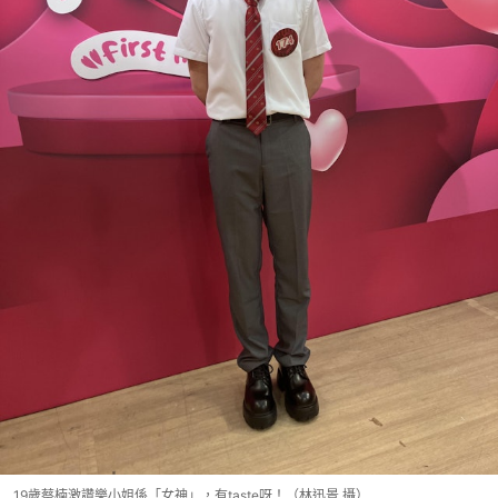
19歲蔡楠激讚樂小姐係「女神」，有taste呀！（林迅景 攝）