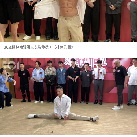
36歲關經翰騷肌又表演體操。（林迅景 攝）