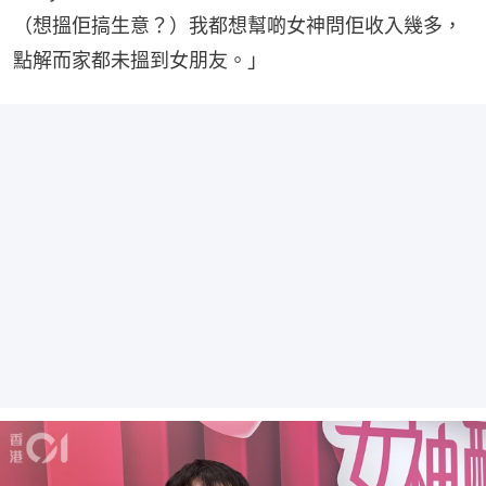
（想搵佢搞生意？）我都想幫啲女神問佢收入幾多，
點解而家都未搵到女朋友。」