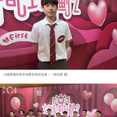
19歲蔡楠坦承參加節目為知名度。（林迅景 攝）