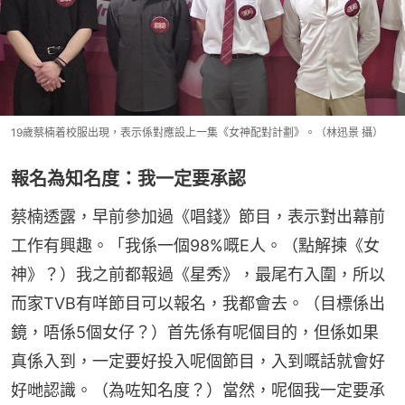
19歲蔡楠着校服出現，表示係對應設上一集《女神配對計劃》。（林迅景 攝）
報名為知名度：我一定要承認
蔡楠透露，早前參加過《唱錢》節目，表示對出幕前
工作有興趣。「我係一個98%嘅E人。（點解揀《女
神》？）我之前都報過《星秀》，最尾冇入圍，所以
而家TVB有咩節目可以報名，我都會去。（目標係出
鏡，唔係5個女仔？）首先係有呢個目的，但係如果
真係入到，一定要好投入呢個節目，入到嘅話就會好
好哋認識。（為咗知名度？）當然，呢個我一定要承