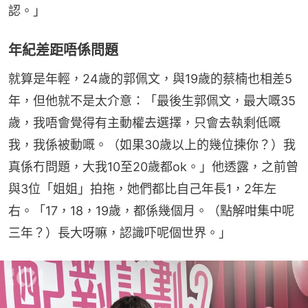
認。」
年紀差距唔係問題
就算是年輕，24歲的郭佩文，與19歲的蔡楠也相差5
年，但他就不是太介意：「最後生郭佩文，最大嘅35
歲，我唔會覺得有主動權去選擇，只會去執剩低嘅
我，我係被動嘅。（如果30歲以上的幾位揀你？）我
真係冇問題，大我10至20歲都ok。」他透露，之前曾
與3位「姐姐」拍拖，她們都比自己年長1，2年左
右。「17，18，19歲，都係幾個月。（點解咁集中呢
三年？）長大呀嘛，認識吓呢個世界。」