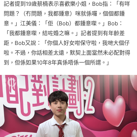
記者提到19歲蔡楠表示喜歡樂小姐，Bob指：「有咩
問題？（冇問題，我都鍾意）咪就係囉，個個都鍾
意。」江美儀：「佢（Bob）都鍾意㗎。」Bob：
「我都鍾意㗎，結咗婚之嘛。」記者提到有年齡差
距，Bob又說：「你個人好女咁保守啦，我哋大個仔
啦。不過，你話相差太遠，默契上面當然未必配對得
到，但係如果10年8年真係唔係一個所謂。」