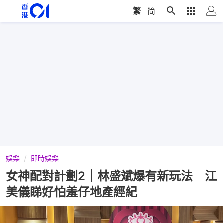
繁
|
简
娛樂
即時娛樂
女神配對計劃2｜林盛斌爆有新玩法 江
美儀睇好怕羞仔地產經紀