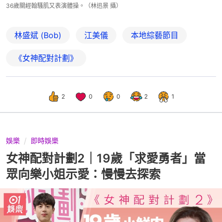
36歲關經翰騷肌又表演體操。（林迅景 攝）
林盛斌 (Bob)
江美儀
本地綜藝節目
《女神配對計劃》
2
0
0
2
1
娛樂
即時娛樂
女神配對計劃2｜19歲「求愛勇者」當
眾向樂小姐示愛：慢慢去探索