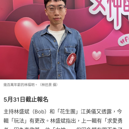
幾百萬年薪的林福明。（林迅景 攝）
5月31日截止報名
主持林盛斌（Bob）和「花生團」江美儀又透露，今
輯「玩法」有更改。林盛斌指出，上一輯有「求愛勇