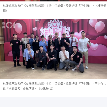
林盛斌再次擔任《女神配對計劃》主持，江美儀、梁敏巧做「花生團」。（林迅景
攝）
林盛斌再次擔任《女神配對計劃》主持，江美儀、梁敏巧做「花生團」，率先有10
位「求愛勇者」會見傳媒。（林迅景 攝）