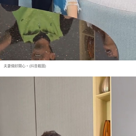
夫妻倆好開心。(抖音截圖)