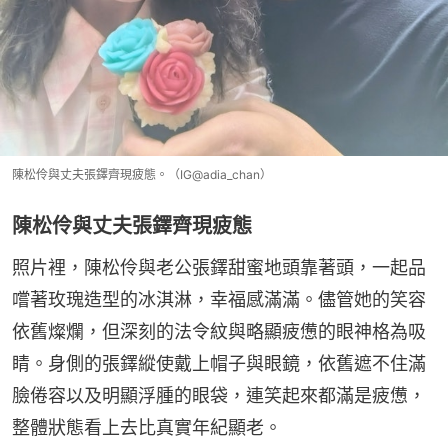
陳松伶與丈夫張鐸齊現疲態。（IG@adia_chan）
陳松伶與丈夫張鐸齊現疲態
照片裡，陳松伶與老公張鐸甜蜜地頭靠著頭，一起品
嚐著玫瑰造型的冰淇淋，幸福感滿滿。儘管她的笑容
依舊燦爛，但深刻的法令紋與略顯疲憊的眼神格為吸
睛。身側的張鐸縱使戴上帽子與眼鏡，依舊遮不住滿
臉倦容以及明顯浮腫的眼袋，連笑起來都滿是疲憊，
整體狀態看上去比真實年紀顯老。