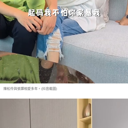
陳松伶與張鐸相愛多年。(抖音截圖)