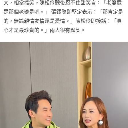
大，相當搞笑。陳松伶聽後忍不住甜笑言：「老婆還
是那個老婆是吧。」 張鐸隨即堅定表示：「那肯定是
的，無論親情友情還是愛情。」陳松伶即接話：「真
心才是最珍貴的。」兩人很有默契。