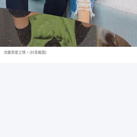
流露恩愛之情。(抖音截圖)