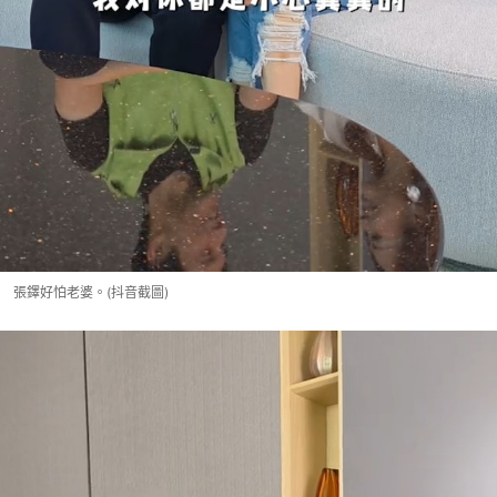
張鐸好怕老婆。(抖音截圖)