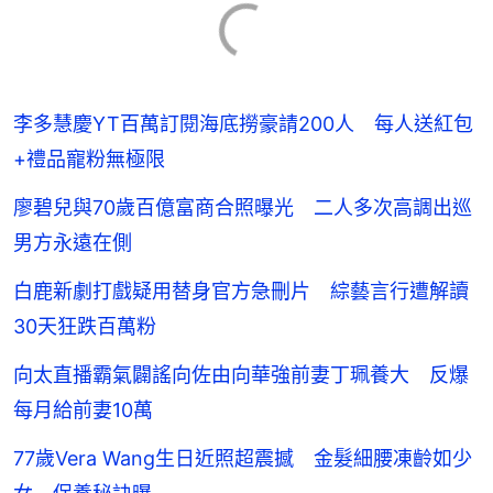
李多慧慶YT百萬訂閱海底撈豪請200人 每人送紅包
+禮品寵粉無極限
廖碧兒與70歲百億富商合照曝光 二人多次高調出巡
男方永遠在側
白鹿新劇打戲疑用替身官方急刪片 綜藝言行遭解讀
30天狂跌百萬粉
向太直播霸氣闢謠向佐由向華強前妻丁珮養大 反爆
每月給前妻10萬
77歲Vera Wang生日近照超震撼 金髮細腰凍齡如少