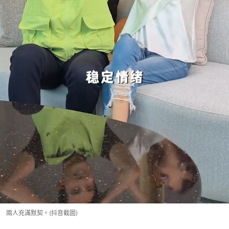
兩人充滿默契。(抖音截圖)