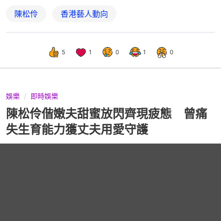
陳松伶
香港藝人動向
5
1
0
1
0
娛樂
即時娛樂
陳松伶偕嫩夫甜蜜放閃齊現疲態 曾痛
失生育能力獲丈夫用愛守護