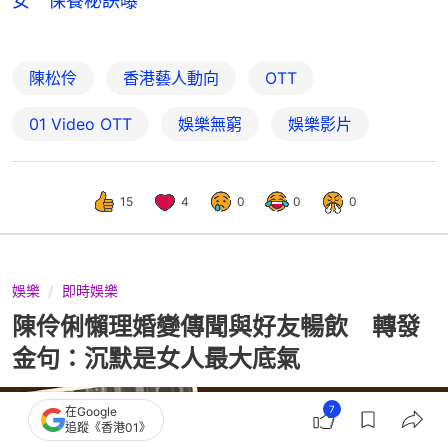
女 保養秘訣曝
陳松伶
香港藝人動向
OTT
01‌ ‌Video‌ ‌OTT
娛樂無窮
娛樂影片
15
4
0
0
0
娛樂
即時娛樂
陳伶俐懶理婚變傳聞與好友暢飲 轉發
金句：沉默是女人最大底氣
7
在Google
追蹤《香港01》