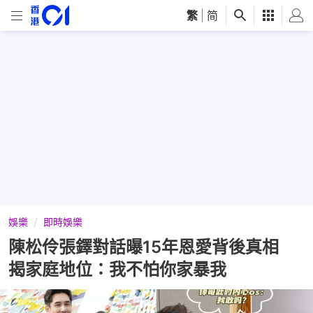
繁
|
简
娛樂
即時娛樂
陳松伶張鐸對話曝15年恩愛背後真相
揭家庭地位：我不怕你家暴我