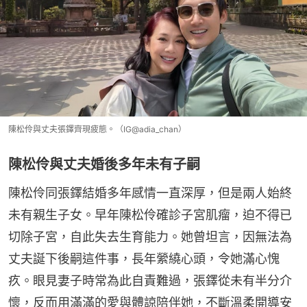
陳松伶與丈夫張鐸齊現疲態。（IG@adia_chan）
陳松伶與丈夫婚後多年未有子嗣
陳松伶同張鐸結婚多年感情一直深厚，但是兩人始終
未有親生子女。早年陳松伶確診子宮肌瘤，迫不得已
切除子宮，自此失去生育能力。她曾坦言，因無法為
丈夫誕下後嗣這件事，長年縈繞心頭，令她滿心愧
疚。眼見妻子時常為此自責難過，張鐸從未有半分介
懷，反而用滿滿的愛與體諒陪伴她，不斷溫柔開導安