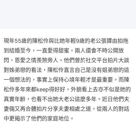
現年55歲的陳松伶與比她年輕9歲的老公張鐸由拍拖
到結婚至今，一直愛得甜蜜，兩人還會不時公開放
閃，恩愛之情羨煞旁人。他們曾於社交平台拍片大談
對姊弟戀的看法，陳松伶直言自己是沒有姐弟戀的這
一個想法的，事實上保持心境年輕才是最重要。而陳
松伶多年來都keep得好好，外貌看上去亦不似是她的
真實年齡，也看不出她大老公這麼多年。近日他們夫
妻倆又再合體拍片分享夫妻相處之道，從兩人的對話
中更揭示了他們的家庭地位。