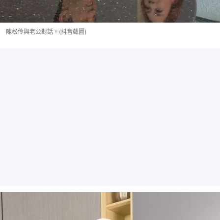
陳松伶與老公對話。(抖音截圖)