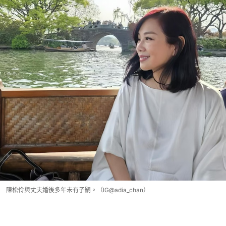
陳松伶與丈夫婚後多年未有子嗣。（IG@adia_chan）