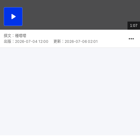
播
放
1:07
總
影
共
片
時
撰文：
種嚶嚶
間
出版：
2026-07-04 12:00
更新：
2026-07-06 02:01