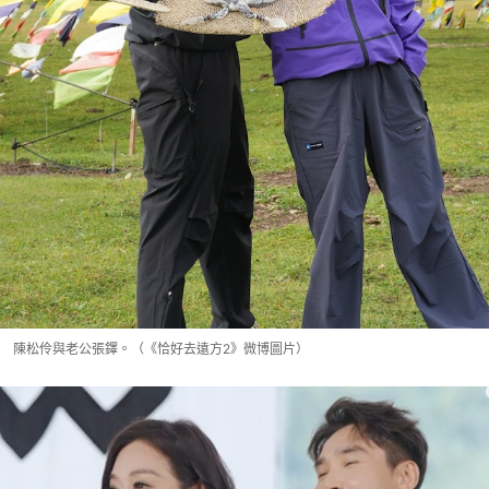
陳松伶與老公張鐸。（《恰好去遠方2》微博圖片）