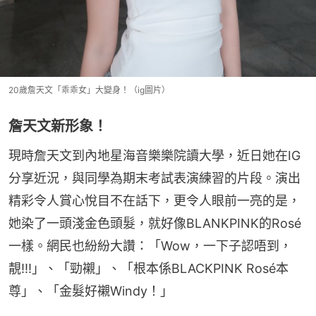
20歲詹天文「乖乖女」大變身！（ig圖片）
詹天文新形象！
現時詹天文到內地星海音樂樂院讀大學，近日她在IG
分享近況，與同學為期末考試表演練習的片段。演出
精彩令人賞心悅目不在話下，更令人眼前一亮的是，
她染了一頭淺金色頭髮，就好像BLANKPINK的Rosé
一樣。網民也紛紛大讚：「Wow，一下子認唔到，
靚!!!」、「勁襯」、「根本係BLACKPINK Rosé本
尊」、「金髮好襯Windy！」