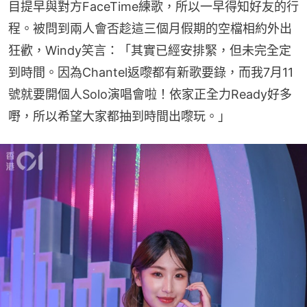
目提早與對方FaceTime練歌，所以一早得知好友的行
程。被問到兩人會否趁這三個月假期的空檔相約外出
狂歡，Windy笑言：「其實已經安排緊，但未完全定
到時間。因為Chantel返嚟都有新歌要錄，而我7月11
號就要開個人Solo演唱會啦！依家正全力Ready好多
嘢，所以希望大家都抽到時間出嚟玩。」