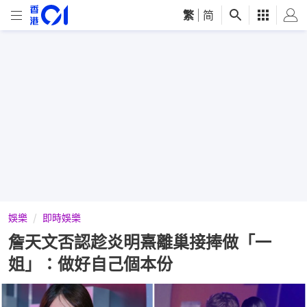
繁
|
简
娛樂
即時娛樂
詹天文否認趁炎明熹離巢接捧做「一
姐」：做好自己個本份