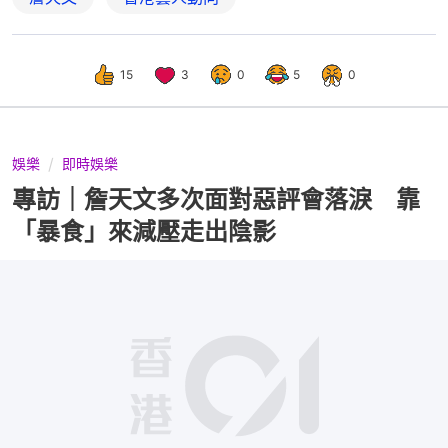
15
3
0
5
0
娛樂
即時娛樂
專訪｜詹天文多次面對惡評會落淚 靠
「暴食」來減壓走出陰影