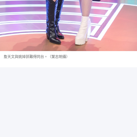
詹天文與姚焯菲難得同台。（葉志明攝）