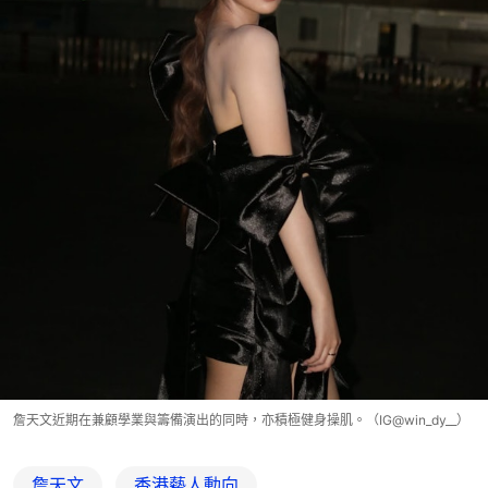
詹天文近期在兼顧學業與籌備演出的同時，亦積極健身操肌。（IG@win_dy__）
詹天文
香港藝人動向