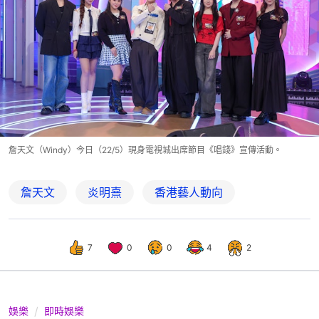
詹天文（Windy）今日（22/5）現身電視城出席節目《唱錢》宣傳活動。
詹天文
炎明熹
香港藝人動向
7
0
0
4
2
娛樂
即時娛樂