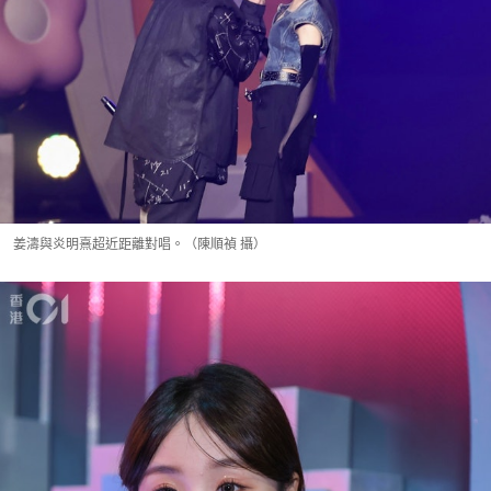
姜濤與炎明熹超近距離對唱。（陳順禎 攝）