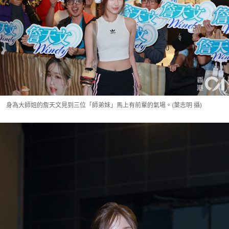
身為大師姐的詹天文見到三位「師弟妹」馬上有前輩的氣場。(葉志明 攝)