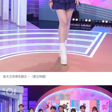
詹天文愈嚟愈靚女。（葉志明攝）