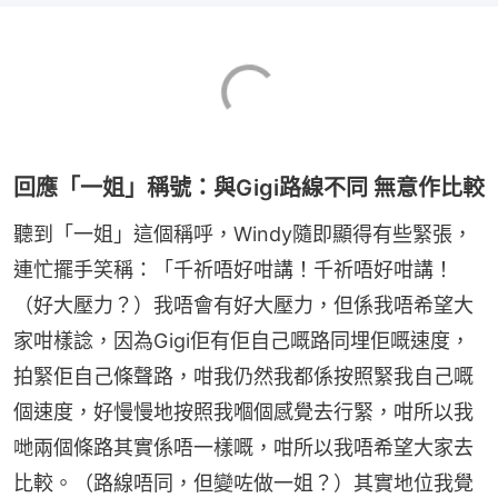
回應「一姐」稱號：與Gigi路線不同 無意作比較
聽到「一姐」這個稱呼，Windy隨即顯得有些緊張，
連忙擺手笑稱：「千祈唔好咁講！千祈唔好咁講！
（好大壓力？）我唔會有好大壓力，但係我唔希望大
家咁樣諗，因為Gigi佢有佢自己嘅路同埋佢嘅速度，
拍緊佢自己條聲路，咁我仍然我都係按照緊我自己嘅
個速度，好慢慢地按照我嗰個感覺去行緊，咁所以我
哋兩個條路其實係唔一樣嘅，咁所以我唔希望大家去
比較。（路線唔同，但變咗做一姐？）其實地位我覺