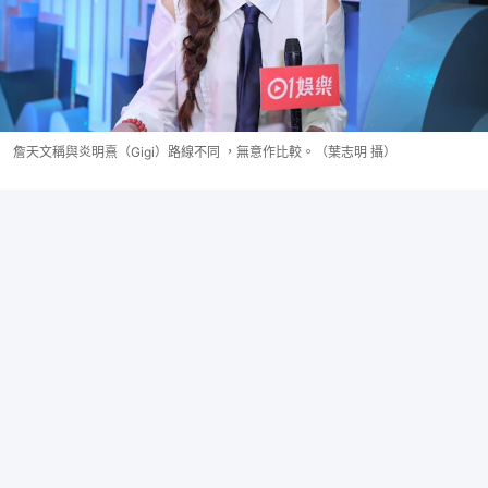
詹天文稱與炎明熹（Gigi）路線不同 ，無意作比較。（葉志明 攝）