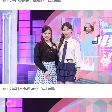
詹天文今日出席節目宣傳活動。（葉志明攝）
詹天文與姚焯菲難得同台。（葉志明攝）