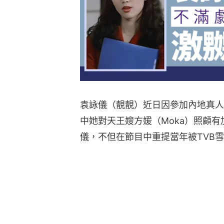
袁詠儀（靚靚）近日因參加內地真人
中她對天王嫂方媛（Moka）照顧
儀，不但在節目中重提當年被TVB