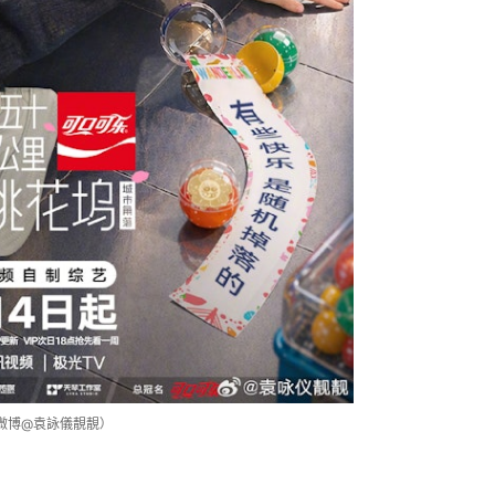
微博@袁詠儀靚靚）