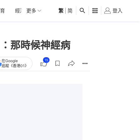
育
經濟
更多
01深圳
繁
觀點
|
简
健康
好食玩飛
登入
女
層：那時候神經病
15
在Google
追蹤《香港01》