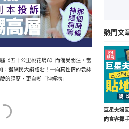
熱門文
騷《五十公里桃花塢6》而備受關注，當
有加，獲網民大讚體貼！一向真性情的袁詠
雪藏的經歷，更自嘲「神經病」！
巨星夫婦
向食客揮