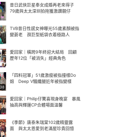
昔日武俠巨星奉女成婚再老來得子
79歲與太太深圳拍拖獲激讚靚仔
TVB昔日性感女神曝光55歲素顏被指
變蒼老 孭巨型紙袋衣着極路人
愛回家｜橫跨9年終迎大結局 回顧
歷年12位「被消失」經典角色
「四料冠軍」51歲激瘦被指撞樣Do
姐 Deep V騷纖腿近年被指變樣
:38
愛回家｜Philip仔驚喜現身晚宴 暴風
抽高與輝蓮CP合體場面溫馨
《季節》唐泰朱瑞棠102歲精靈露
面 與太太恩愛到老滿屋珍貴回憶