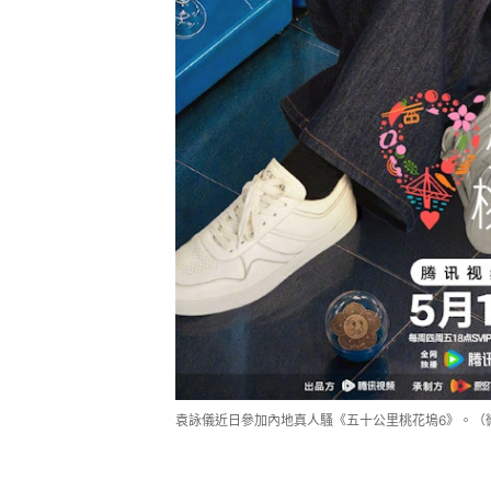
袁詠儀近日參加內地真人騷《五十公里桃花塢6》。（