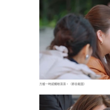
方媛一時感觸眼濕濕。（節目截圖）