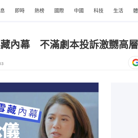
息
即時
熱榜
國際
中國
科技
生活
體
雪藏內幕 不滿劇本投訴激嬲高
03