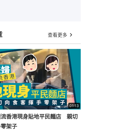
章
查看更多
01:13
回流香港現身貼地平民麵店 親切
手零架子