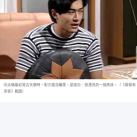
向太稱最初見古天樂時，對方還沒曬黑，是很白、很漂亮的一個男孩。（《餐餐有
宋家》截圖）