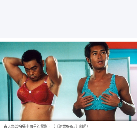
古天樂曾拍攝中國星的電影。（《絕世好Bra》劇照）