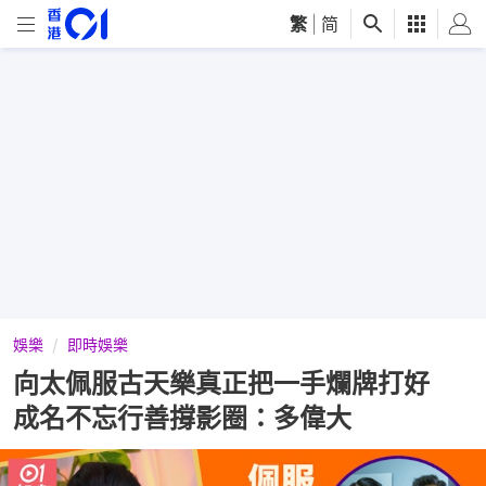
繁
|
简
娛樂
即時娛樂
向太佩服古天樂真正把一手爛牌打好
成名不忘行善撐影圈：多偉大