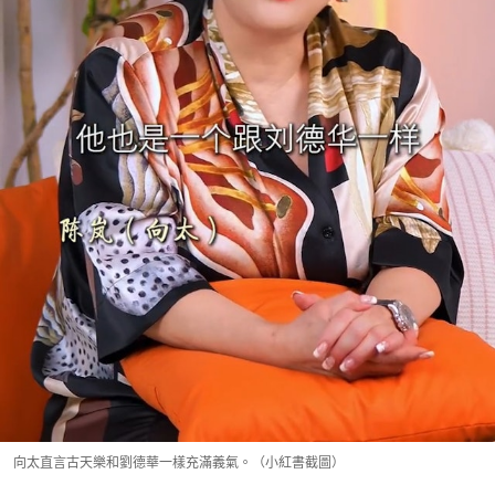
向太直言古天樂和劉德華一樣充滿義氣。（小紅書截圖）