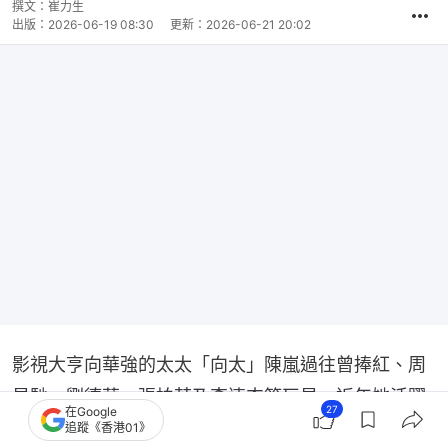
撰文：
崔力生
出版：
2026-06-19 08:30
更新：
2026-06-21 20:02
影視大亨向華強的太太「向太」陳嵐過往曾捧紅、周
星馳、劉德華、張柏芝及李連杰等巨星，近年她活躍
27
在Google
社交平台，開設的個人頻道不時分享人生經歷及圈中
追蹤《香港01》