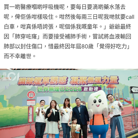
買一啲醫療嗰啲呼吸機呢，要每日要滴啲藥水落去
呢，俾佢係咁樣吸住。咁然後每兩三日呢我哋就要call
白車，咁真係唔誇張，呢個係我嘅童年。」爺爺最終
因「肺穿咗窿」而要接受補肺手術，嘗試將血液輸回
肺部以封住傷口，惜最終因年屆80歲「覺得好吃力」
而不幸離世。