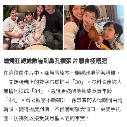
蠟燭狂轉歲數嚇到鼻孔擴張 許願食極唔肥
在這段慶生片中，孫慧雪原本一臉歡欣地望著蛋糕，
一開始蛋糕上的數字汽球插著「30」。豈料隨後被人
無情地換成「34」，最後更殘酷地換成真實年齡
「44」。看著數字不斷飆升，孫慧雪的表情瞬間由晴
轉陰，變得極度崩潰，不但嚇到擘大個口，更雙手托
面，彷彿難以接受歲月催人老的事實。