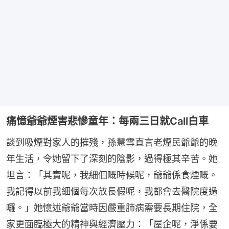
痛憶爺爺煙害悲慘童年：每兩三日就Call白車
談到吸煙對家人的摧殘，孫慧雪直言老煙民爺爺的晚
年生活，令她留下了深刻的陰影，過得極其辛苦。她
坦言：「其實呢，我細個嘅時候呢，爺爺係食煙嘅。
我記得以前我細個每次放長假呢，我都會去醫院度過
囉。」她憶述爺爺當時因嚴重肺病需要長期住院，全
家更面臨極大的精神與經濟壓力：「屋企呢，淨係要