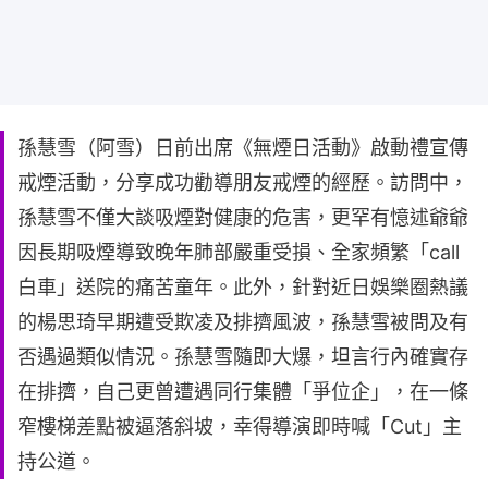
孫慧雪（阿雪）日前出席《無煙日活動》啟動禮宣傳
戒煙活動，分享成功勸導朋友戒煙的經歷。訪問中，
孫慧雪不僅大談吸煙對健康的危害，更罕有憶述爺爺
因長期吸煙導致晚年肺部嚴重受損、全家頻繁「call
白車」送院的痛苦童年。此外，針對近日娛樂圈熱議
的楊思琦早期遭受欺凌及排擠風波，孫慧雪被問及有
否遇過類似情況。孫慧雪隨即大爆，坦言行內確實存
在排擠，自己更曾遭遇同行集體「爭位企」，在一條
窄樓梯差點被逼落斜坡，幸得導演即時喊「Cut」主
持公道。