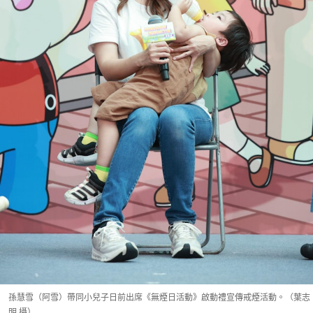
孫慧雪（阿雪）帶同小兒子日前出席《無煙日活動》啟動禮宣傳戒煙活動。（葉志
明 攝）