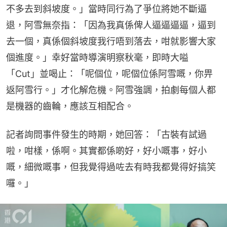
不多去到斜坡度。」當時同行為了爭位將她不斷逼
退，阿雪無奈指：「因為我真係俾人逼逼逼逼，逼到
去一個，真係個斜坡度我行唔到落去，咁就影響大家
個進度。」幸好當時導演明察秋毫，即時大嗌
「Cut」並喝止：「呢個位，呢個位係阿雪嘅，你畀
返阿雪行。」才化解危機。阿雪強調，拍劇每個人都
是機器的齒輪，應該互相配合。
記者詢問事件發生的時期，她回答：「古裝有試過
啦，咁樣，係啊。其實都係啲好，好小嘅事，好小
嘅，細微嘅事，但我覺得過咗去有時我都覺得好搞笑
囉。」