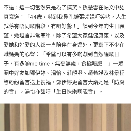
不過，這一切當然只是為了搞笑。孫慧雪在帖文中認
真寫道：「44歲，嚇到我鼻孔擴張🤣講吓笑啫，人生
就係有唔同嘅階段，冇嘢好驚！」談到今年的生日願
望，她坦言非常簡單，除了希望大家健健康康，以及
愛她和她愛的人都一直陪伴在身邊外，更寫下不少在
職媽媽的心聲：「希望可以有多啲瞓到自然醒嘅日
子，有多啲me time，無憂無慮，食極唔肥！」一眾
圈中好友如鄧伊婷、湯怡、莊韻澄、趙希諾及林景程
等紛紛留言送上祝福，鄧伊婷更留言大讚她是「防腐
的雪」，湯怡亦甜呼「生日快樂啊靚雪」。