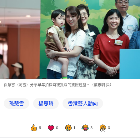
孫慧雪（阿雪）分享早年拍攝時被批踭的驚險經歷。（葉志明 攝）
孫慧雪
楊思琦
香港藝人動向
6
0
1
3
0