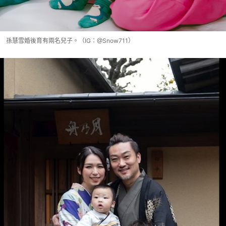
孫慧雪婚後育有兩名兒子。（IG：@Snow711）