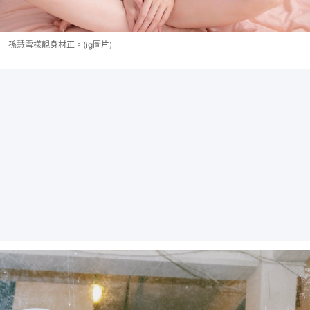
孫慧雪樣靚身材正。(ig圖片)