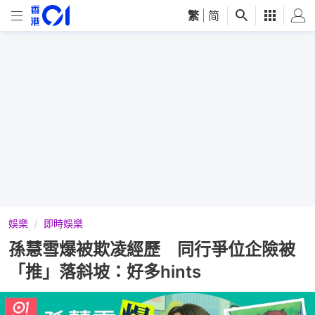
繁
|
简
娛樂
即時娛樂
孫慧雪爆被欺凌經歷 同行爭位企險被
「推」落斜坡：好多hints