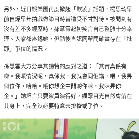
另外，近日娛樂圈再度掀起「欺凌」話題，楊思琦早
前自爆早年拍戲做節目時曾遭受不甘對待。被問到有
沒有差不多經歷時，孫慧雪起初笑言自己整體十分幸
運、大家都疼錫她，但隨後直認同輩間確實存在「批
踭」爭位的情況。
孫慧雪大方分享其獨特的應對之道：「其實真係有
㗎。我嘅情況呢，真係我，我就會同佢講，喂，我畀
個位你，哈哈。哦你想企中間啲你咪，我咪畀你
企。」她坦言只要演員演得好，觀眾目光自然會落在
其身上，完全沒必要特意去排擠或爭位。