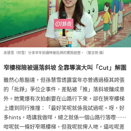
孫慧雪（阿雪）分享早年拍攝時被批踭的驚險經歷。（葉志明 攝）
窄樓梯險被逼落斜坡 全靠導演大叫「Cut」解圍
雖然心態豁達，但孫慧雪透露當年亦曾遇過極其誇張
的「批踭」爭位企事件，差點被「推」落斜坡釀成意
外。她驚爆有次拍劇要在山路行下來，卻在狹窄樓梯
上遭到同行推撞：「最好笑呢就係我試過呢。呀，好
多hints，唔講我做咩，總之就係一個山路行落嚟⋯⋯
咁呢就一條好窄嘅樓梯，但我呢就俾人哋，逼咗呢差