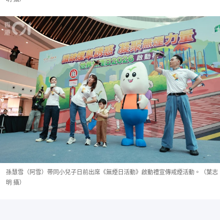
孫慧雪（阿雪）帶同小兒子日前出席《無煙日活動》啟動禮宣傳戒煙活動。（葉志
明 攝）