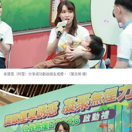
孫慧雪（阿雪）分享成功勸說朋友戒煙。（葉志明 攝）