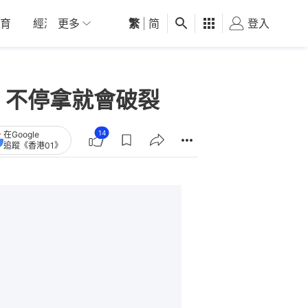
育
經濟
更多
01深圳
繁
觀點
|
简
健康
好食玩飛
登入
女
：不停拿就會破裂
14
在Google
追蹤《香港01》