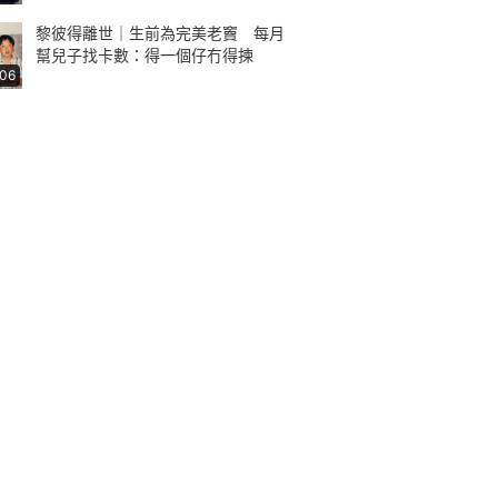
黎彼得離世｜生前為完美老竇 每月
幫兒子找卡數：得一個仔冇得揀
:06