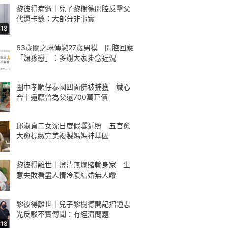
黎彼得病逝｜兒子黎樹德開腔反擊父
代還卡數：大部分非事實
:18
63歲關之琳傳戀27歲男模 開腔回應
「嫲孫戀」：多謝大家掛念近況
圈中孝順仔泰國四面佛被捕獲 誠心
合十還願曾為父還700萬巨債
邱淑貞二女沈日度假曬近照 五官愈
大愈標緻完美複製媽媽神基因
黎彼得離世｜澄清無爛賭輸身家 生
意失敗看盡人情冷暖結婚無人嚟
黎彼得離世｜兒子黎樹德開記招鍾志
光反駁不實傳聞：冇經濟問題
:18