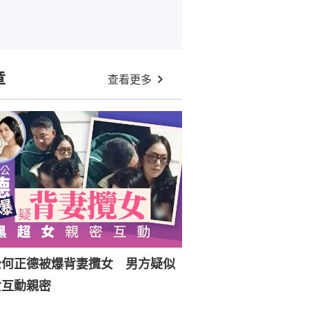
章
查看更多
公何正德被爆背妻攬女 男方疑似
女互動親密