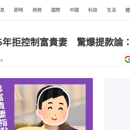
息
即時
熱榜
國際
中國
科技
生活
體
5年拒控制富貴妻 驚爆提款論
36