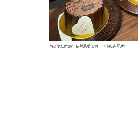
兩公婆結婚25年依然恩愛如初。（小紅書圖片）
以「銀行提款」比喻感情消耗
呂良偉在影片中以「銀行提款」來比
到很多夫妻都是吵吵鬧鬧，「三天一
變得越來越薄，就像去銀行提款一樣
存回去。有一天你們就破裂，最後要
過。」呂良偉直言：「其實你要想清
家了，她為我們家做了這麼多貢獻，