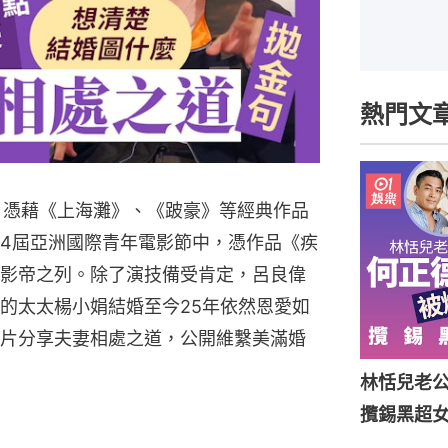
熱門文
，憑藉《上海灘》、《跛豪》等經典作品
4屆亞洲國際青年電影節中，憑作品《疾
影帝之列。除了演技備受肯定，呂良偉
的太太楊小娟結婚至今25年依然恩愛如
片分享夫妻相處之道，公開維繫美滿婚
林恬兒老
攬錫黑超