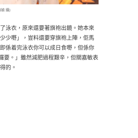
禎 攝)
了泳衣，原來還要著旗袍出鏡。她本來
少少嘢」，豈料還要穿旗袍上陣，佢馬
即係着完泳衣你可以成日食嘢，但係你
住囉要。」雖然減肥過程艱辛，但關嘉敏表
得的。