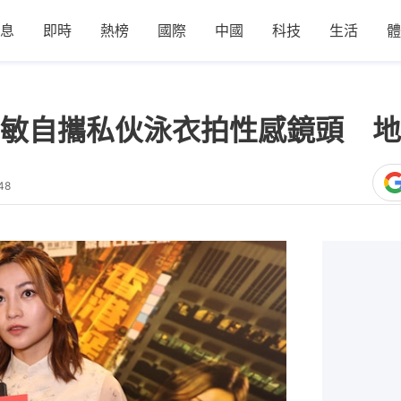
息
即時
熱榜
國際
中國
科技
生活
體
敏自攜私伙泳衣拍性感鏡頭 地
48