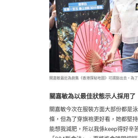
關嘉敏最近為劇集《香港探秘地圖》可謂豁出去，為了配
關嘉敏為以最佳狀態示人採用了「
關嘉敏今次在服裝方面大部份都是泳
條，但為了穿旗袍更好看，她都堅持
能想我減肥，所以我係keep得好