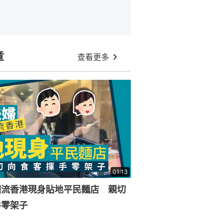
章
查看更多
01:13
回流香港現身貼地平民麵店 親切
手零架子