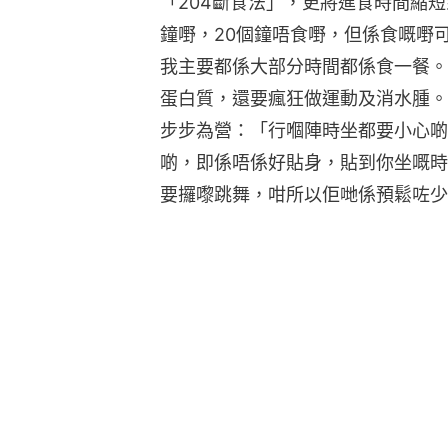
「204斷食法」，更將進食時間縮
鐘嘢，20個鐘唔食嘢，但係食嘅嘢
我主要都係大部分時間都係食一餐。
蛋白質，還要瘋狂做運動及消水腫。
步步為營：「行嗰陣時坐都要小心啲
啲，即係唔係好貼身，貼到你坐嘅時
要攞嚟跳舞，咁所以佢哋係預鬆咗少