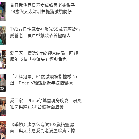
昔日武俠巨星奉女成婚再老來得子
79歲與太太深圳拍拖獲激讚靚仔
TVB昔日性感女神曝光55歲素顏被指
變蒼老 孭巨型紙袋衣着極路人
愛回家｜橫跨9年終迎大結局 回顧
歷年12位「被消失」經典角色
「四料冠軍」51歲激瘦被指撞樣Do
姐 Deep V騷纖腿近年被指變樣
:38
愛回家｜Philip仔驚喜現身晚宴 暴風
抽高與輝蓮CP合體場面溫馨
《季節》唐泰朱瑞棠102歲精靈露
面 與太太恩愛到老滿屋珍貴回憶