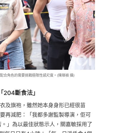
合角色的需要挑戰極限性感尺度。(陳順禎 攝)
204斷食法」
衣及旗袍，雖然她本身身形已經很苗
要再減肥：「我都多謝監製導演，佢可
辛苦。」為以最佳狀態示人，關嘉敏採用了