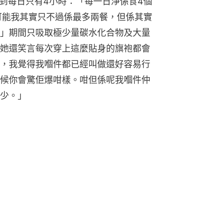
短到每日只有4小時：「每一日淨係食4個
可能我其實只不過係最多兩餐，但係其實
」期間只吸取極少量碳水化合物及大量
她還笑言每次穿上這麼貼身的旗袍都會
，我覺得我嗰件都已經叫做還好容易行
候你會驚佢爆咁樣。咁但係呢我嗰件仲
少。」