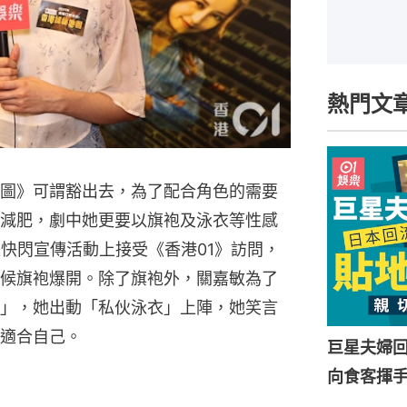
熱門文
圖》可謂豁出去，為了配合角色的需要
減肥，劇中她更要以旗袍及泳衣等性感
集快閃宣傳活動上接受《香港01》訪問，
候旗袍爆開。除了旗袍外，關嘉敏為了
」，她出動「私伙泳衣」上陣，她笑言
適合自己。
巨星夫婦
向食客揮