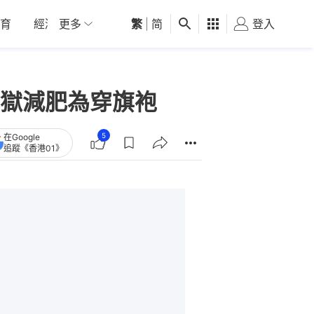
育
經濟
更多
01深圳
繁
觀點
|
简
健康
好食玩飛
登入
女
獄減肥為穿旗袍
5
在Google
追蹤《香港01》