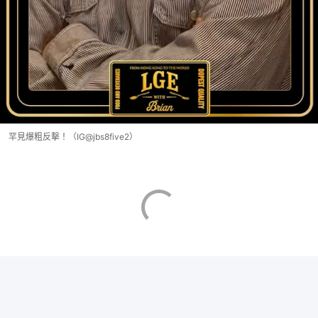
罕見爆粗反擊！（IG@jbs8five2）