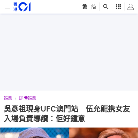
繁
|
简
娛樂
即時娛樂
吳彥祖現身UFC澳門站 伍允龍携女友
入場負責導讀︰佢好鍾意