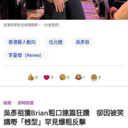
吳肇軒都有去現場觀摩。（大會提供）
香港藝人動向
伍允龍
吳彥祖
李蔓瑩（Renee）
5
0
0
1
0
娛樂
即時娛樂
吳彥祖獲Brian粗口連篇狂讚 卻因被笑
講嘢「乸型」罕見爆粗反擊