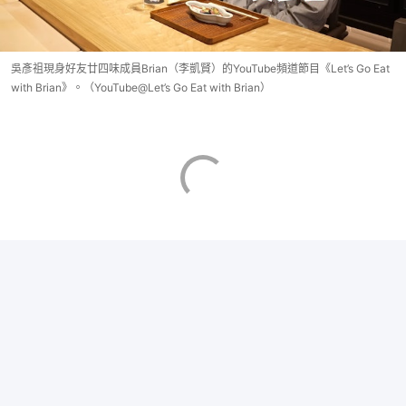
吳彥祖現身好友廿四味成員Brian（李凱賢）的YouTube頻道節目《Let’s Go Eat
with Brian》。（YouTube@Let’s Go Eat with Brian）