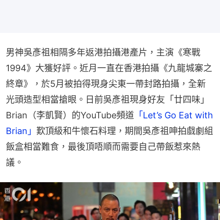
男神吳彥祖相隔多年返港拍攝港產片，主演《寒戰
1994》大獲好評。近月一直在香港拍攝《九龍城寨之
終章》，於5月被拍得現身尖東一帶封路拍攝，全新
光頭造型相當搶眼。日前吳彥祖現身好友「廿四味」
Brian（李凱賢）的YouTube頻道
「Let’s Go Eat with 
Brian」
歎頂級和牛懷石料理，期間吳彥祖呻拍戲劇組
飯盒相當難食，最後頂唔順而需要自己帶飯惹來熱
議。