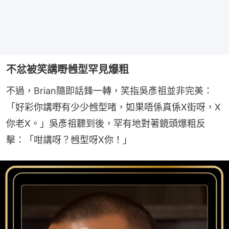
不忿被笑講嘢乸型罕見爆粗
不過，Brian隨即話鋒一轉，笑指吳彥祖並非完美：
「好彩你講嘢有少少乸型啫，如果唔係真係X街呀，X
你老X。」吳彥祖聽到後，罕有地對著鏡頭爆粗反
擊：「咁講呀？乸型呀X你！」