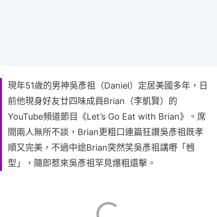
現年51歲的男神吳彥祖（Daniel）定居美國多年，日
前他現身好友廿四味成員Brian（李凱賢）的
YouTube頻道節目《Let’s Go Eat with Brian》。席
間兩人無所不談，Brian更粗口連篇狂讚吳彥祖既孝
順又完美，不過中途Brian突然笑吳彥祖講嘢「乸
型」，隨即惹來吳彥祖罕見爆粗還擊。