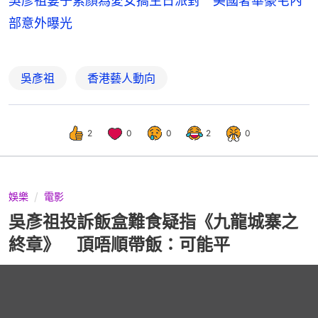
吳彥祖妻子素顏為愛女搞生日派對 美國奢華豪宅內
部意外曝光
吳彥祖
香港藝人動向
2
0
0
2
0
娛樂
電影
吳彥祖投訴飯盒難食疑指《九龍城寨之
終章》 頂唔順帶飯：可能平