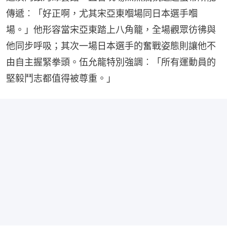
傳遞︰「好正啊，尤其宋亞東嗰場同日本選手嗰
場。」他形容當宋亞東踏上八角籠，全場觀眾彷彿與
他同步呼吸；其次一場日本選手的奮戰姿態則讓他不
由自主握緊拳頭。伍允龍特別強調︰「所有運動員的
堅毅鬥志都值得被尊重。」