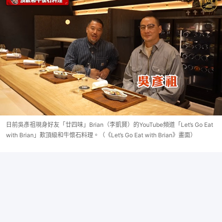
日前吳彥祖現身好友「廿四味」Brian（李凱賢）的YouTube頻道「Let’s Go Eat
with Brian」歎頂級和牛懷石料理。（《Let’s Go Eat with Brian》畫面）