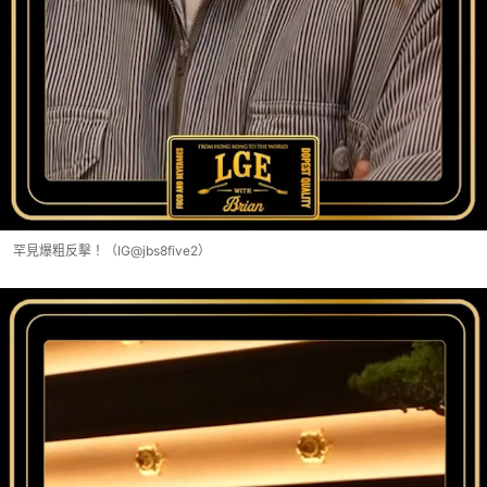
罕見爆粗反擊！（IG@jbs8five2）