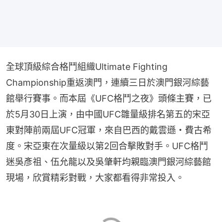
全球頂級綜合格鬥組織Ultimate Fighting 
Championship重返澳門，連續三日於澳門銀河綜藝
館舉行賽事。而本屆《UFC格鬥之夜》頭條主賽，已
於5月30日上演，由中國UFC雛量級排名第五的宋亞
東對陣前兩屆UFC冠軍，來自巴西的戴雲遜・費古希
度。宋亞東在次量級以第2回合擊敗對手。UFC格鬥
迷吳彥祖、伍允龍以及吳肇軒均親臨澳門銀河綜藝館
現場，欣賞精彩對戰，大家都看得非常投入。