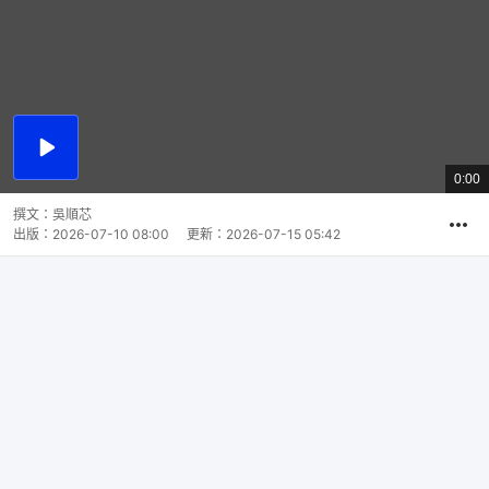
播
放
0:00
總
影
共
片
時
撰文：
吳順芯
間
出版：
2026-07-10 08:00
更新：
2026-07-15 05:42