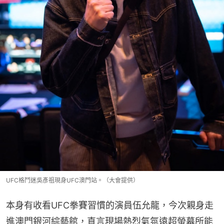
UFC格鬥迷吳彥祖現身UFC澳門站。（大會提供）
本身有收看UFC拳賽習慣的演員伍允龍，今次親身走
進澳門銀河綜藝館，直言現場熱烈氣氛遠超螢幕所能