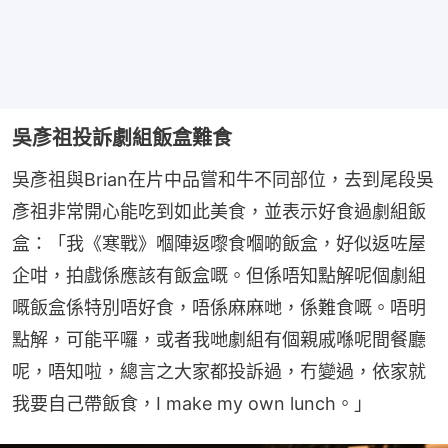
吳彥祖投訴劇組飯盒難食
吳彥祖與Brian在片中品嘗和牛不同部位，去到尾段吳
彥祖非常開心能吃到如此美食，並表示好食過劇組飯
盒：「我《寒戰》嗰陣返嚟食嗰啲飯盒，好似返咗屋
企咁，拍戲係應該有飯盒嘅。但係唔知點解呢個劇組
嘅飯盒係特別唔好食，唔係麻麻哋，係難食嘅。唔明
點解，可能平囉，或者我哋劇組有個親戚喺呢間餐廳
呢，唔知啦，總言之大家都投訴過，冇變過，依家就
我要自己帶飯食，I make my own lunch。」