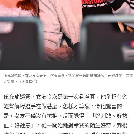
伍允龍透露，女友今次是第一次看拳賽，他全程在旁輕聲解釋選手在做甚麼、怎樣
才算贏。（大會提供）
伍允龍透露，女友今次是第一次看拳賽，他全程在旁
輕聲解釋選手在做甚麼、怎樣才算贏。令他驚喜的
是，女友不僅沒有抗拒，反而覺得︰「好刺激、好熱
血，好鍾意」。從一開始她對拳賽的陌生好奇，到後