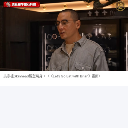
吳彥祖Skinhead髮型現身。（《Let’s Go Eat with Brian》畫面）