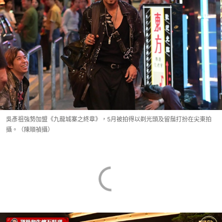
吳彥祖強勢加盟《九龍城寨之終章》，5月被拍得以剃光頭及留鬚打扮在尖東拍
攝。（陳順禎攝）