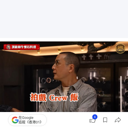
6
在Google
吳彥祖投訴劇組飯盒難食。（《Let’s Go Eat with Brian》畫面）
追蹤《香港01》