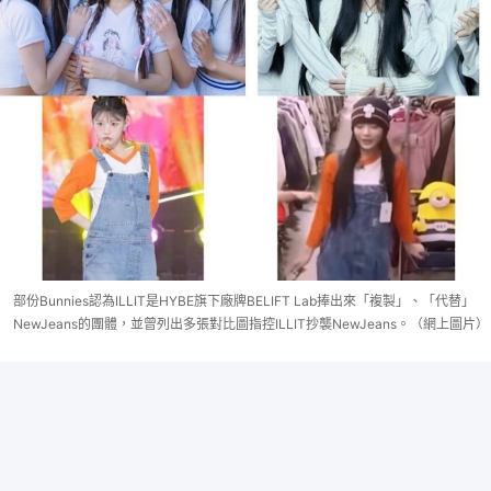
部份Bunnies認為ILLIT是HYBE旗下廠牌BELIFT Lab捧出來「複製」、「代替」
NewJeans的團體，並曾列出多張對比圖指控ILLIT抄襲NewJeans。（網上圖片）