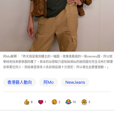
阿Mo解釋：「昨天我是看到樓主的一幅圖，很像我看過的一張memes圖，所以就
單純地找來那張圖回覆了。原本的出發點只是貼貼相似的迷因圖也完全沒有打算要
去辱罵任何人，而結果是很多人告訴我這樣十分冒犯，所以我在此鄭重道歉。」
香港藝人動向
阿Mo
NewJeans
8
1
2
10
3