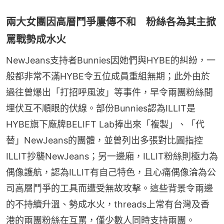
兩大女團因高層鬥爭屢傳不和 粉絲各為其主掀
罵戰勢成水火
NewJeans支持者Bunnies因她們與HYBE的糾紛，一
般都非常不滿HYBE令五位成員重組無期；此外由於
過往曾爆出「打招呼風波」等事件，早令兩團粉絲間
埋伏互不順眼的伏線。部份Bunnies認為ILLIT是
HYBE旗下廠牌BELIFT Lab捧出來「複製」、「代
替」NewJeans的團體，並曾列出多張對比圖指控
ILLIT抄襲NewJeans；另一邊廂，ILLIT粉絲則極力為
偶像護航，認為ILLIT有自己特色，且心痛偶像淪為公
司高層鬥爭的工具而遭受無故攻擊。這些背景令兩邊
的不持續升溫、勢成水火，threads上常有台灣及香
港的兩團粉絲在互罵，僅少數人同時支持兩團。