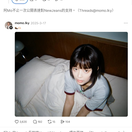
阿Mo不止一次公開表達對NewJeans的支持。（Threads@momo.lky）