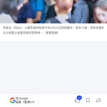
李啟言（阿Mo）父親李盛林牧師今年4月25日因病離世，享年71歲，其安息禮於
尖沙咀聖公會聖安德烈堂舉辦。（黃寶瑩攝）
24
在Google
追蹤《香港01》