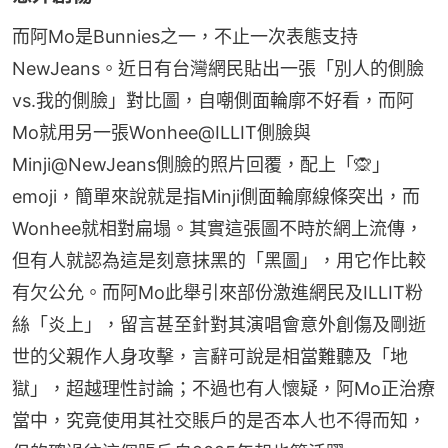
而阿Mo是Bunnies之一，不止一次表態支持
NewJeans。近日有台灣網民貼出一張「別人的側臉
vs.我的側臉」對比圖，自嘲側面輪廓不好看，而阿
Mo就用另一張Wonhee@ILLIT側臉與
Minji@NewJeans側臉的照片回覆，配上「🙊」
emoji，簡單來說就是指Minji側面輪廓線條突出，而
Wonhee就相對扁塌。其實這張圖不時於網上流傳，
但有人就認為這是刻意抹黑的「黑圖」，用它作比較
有欠公允。而阿Mo此舉引來部份激進網民及ILLIT粉
絲「炎上」，留言甚至針對其演唱會意外創傷及剛逝
世的父親作人身攻擊，言辭可說是相當難聽及「地
獄」，超越理性討論；不過也有人懷疑，阿Mo正治療
當中，究竟使用其社交賬戶的是否本人也不得而知，