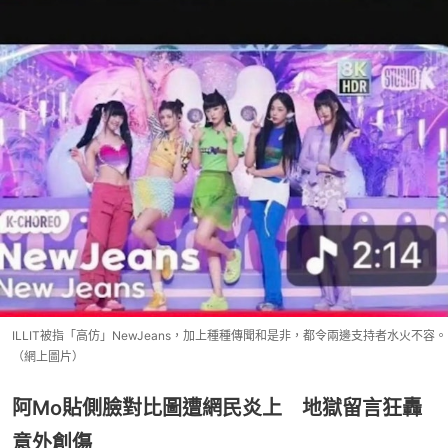
ILLIT被指「高仿」NewJeans，加上種種傳聞和是非，都令兩邊支持者水火不容。
（網上圖片）
阿Mo貼側臉對比圖遭網民炎上 地獄留言狂轟
意外創傷