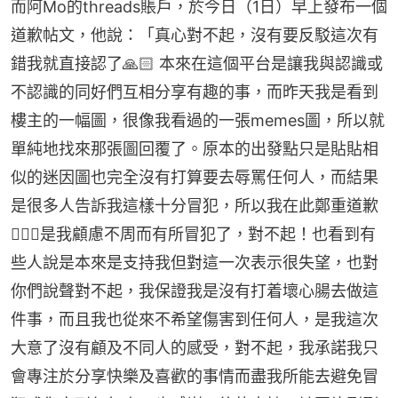
而阿Mo的threads賬戶，於今日（1日）早上發布一個
道歉帖文，他說：「真心對不起，沒有要反駁這次有
錯我就直接認了🙏🏻 本來在這個平台是讓我與認識或
不認識的同好們互相分享有趣的事，而昨天我是看到
樓主的一幅圖，很像我看過的一張memes圖，所以就
單純地找來那張圖回覆了。原本的出發點只是貼貼相
似的迷因圖也完全沒有打算要去辱罵任何人，而結果
是很多人告訴我這樣十分冒犯，所以我在此鄭重道歉
🙇🏻‍♂️是我顧慮不周而有所冒犯了，對不起！也看到有
些人說是本來是支持我但對這一次表示很失望，也對
你們說聲對不起，我保證我是沒有打着壞心腸去做這
件事，而且我也從來不希望傷害到任何人，是我這次
大意了沒有顧及不同人的感受，對不起，我承諾我只
會專注於分享快樂及喜歡的事情而盡我所能去避免冒