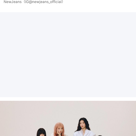
NewJeans（IG@newjeans_official）