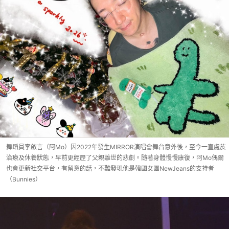
舞蹈員李啟言（阿Mo）因2022年發生MIRROR演唱會舞台意外後，至今一直處於
治療及休養狀態，早前更經歷了父親離世的悲劇。隨著身體慢慢康復，阿Mo偶爾
也會更新社交平台，有留意的話，不難發現他是韓國女團NewJeans的支持者
（Bunnies）