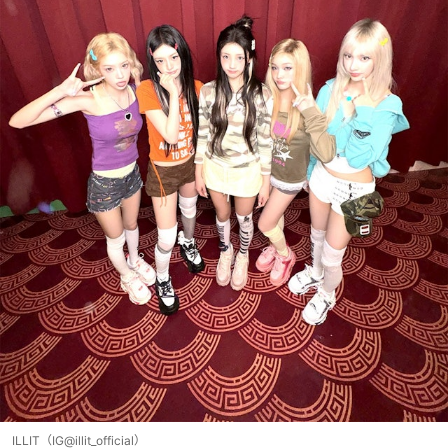
ILLIT（IG@illit_official）