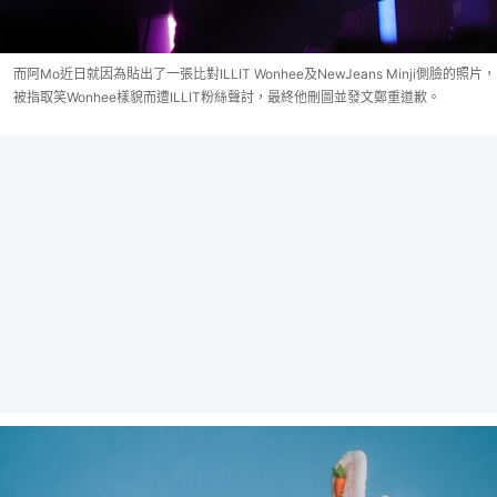
而阿Mo近日就因為貼出了一張比對ILLIT Wonhee及NewJeans Minji側臉的照片，
被指取笑Wonhee樣貌而遭ILLIT粉絲聲討，最終他刪圖並發文鄭重道歉。