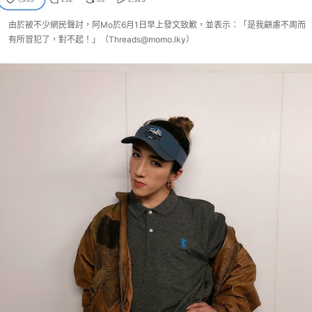
由於被不少網民聲討，阿Mo於6月1日早上發文致歉，並表示：「是我顧慮不周而
有所冒犯了，對不起！」（Threads@momo.lky）