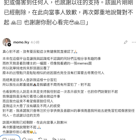
犯或傷害到任何人，也感謝以往的支持。該圖片剛剛
已經刪除，在此向當事人致歉，再次鄭重地說聲對不
起​ 🙏🏻 也謝謝你耐心看完🥹🙏🏻」