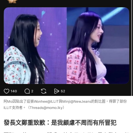
阿Mo因貼出了這張Wonhee@ILLIT與Minji@NewJeans的對比圖，得罪了部份
ILLIT支持者。（Threads@momo.lky）
發長文鄭重致歉：是我顧慮不周而有所冒犯