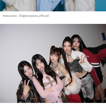
NewJeans（IG@newjeans_official）