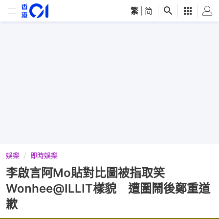
繁
|
简
娛樂
即時娛樂
李啟言阿Mo貼對比圖被指取笑
Wonhee@ILLIT樣貌 遭圍鬧後鄭重道
歉