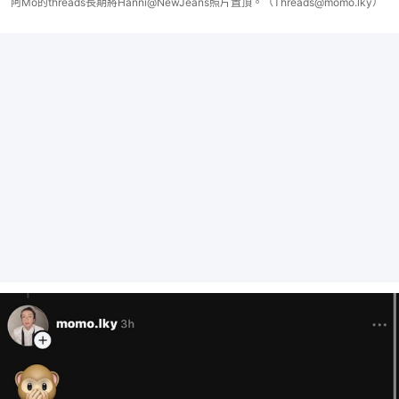
阿Mo的threads長期將Hanni@NewJeans照片置頂。（Threads@momo.lky）