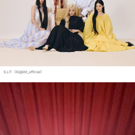
ILLIT（IG@illit_official）