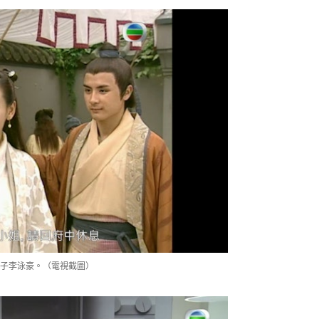
兒子李泳豪。（電視截圖）