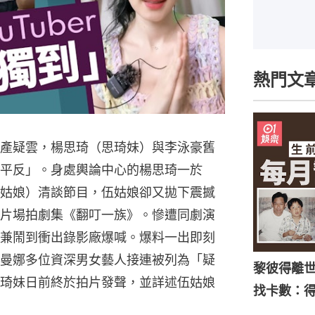
熱門文
產疑雲，楊思琦（思琦妹）與李泳豪舊
平反」。身處輿論中心的楊思琦一於
姑娘）清談節目，伍姑娘卻又拋下震撼
B片場拍劇集《翻叮一族》。慘遭同劇演
兼鬧到衝出錄影廠爆喊。爆料一出即刻
曼娜多位資深男女藝人接連被列為「疑
黎彼得離
琦妹日前終於拍片發聲，並詳述伍姑娘
找卡數：