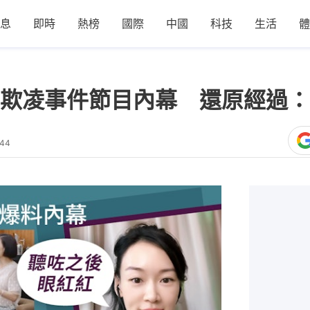
息
即時
熱榜
國際
中國
科技
生活
體
欺凌事件節目內幕 還原經過：
:44