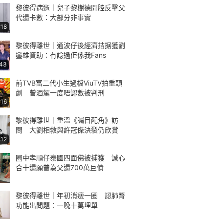
黎彼得病逝｜兒子黎樹德開腔反擊父
代還卡數：大部分非事實
:18
黎彼得離世｜通波仔後經濟拮据獲劉
鑾雄資助：冇諗過佢係我Fans
:43
前TVB富二代小生過檔ViuTV拍重頭
劇 曾酒駕一度唔認數被判刑
:16
黎彼得離世｜重溫《矚目配角》訪
問 大劉相救與許冠傑決裂仍欣賞
:12
圈中孝順仔泰國四面佛被捕獲 誠心
合十還願曾為父還700萬巨債
黎彼得離世｜年初消瘦一圈 認肺腎
功能出問題：一晚十萬埋單