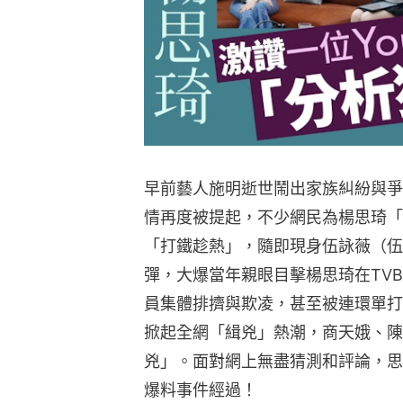
早前藝人施明逝世鬧出家族糾紛與爭
情再度被提起，不少網民為楊思琦「
「打鐵趁熱」，隨即現身伍詠薇（伍
彈，大爆當年親眼目擊楊思琦在TV
員集體排擠與欺凌，甚至被連環單打
掀起全網「緝兇」熱潮，商天娥、陳
兇」。面對網上無盡猜測和評論，思
爆料事件經過！