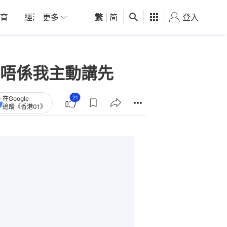
育
經濟
更多
01深圳
繁
觀點
|
简
健康
好食玩飛
登入
女
唔係我主動講先
21
在Google
追蹤《香港01》