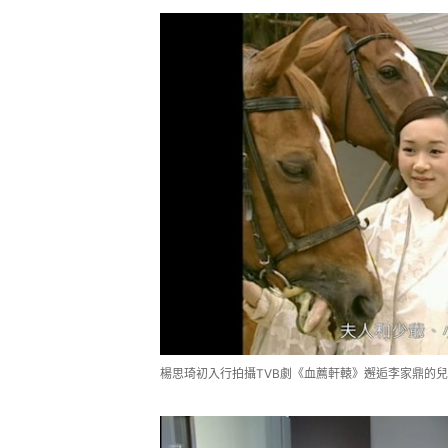
楊思琦初入行拍攝TVB劇《血薦軒轅》邂逅李家鼎的