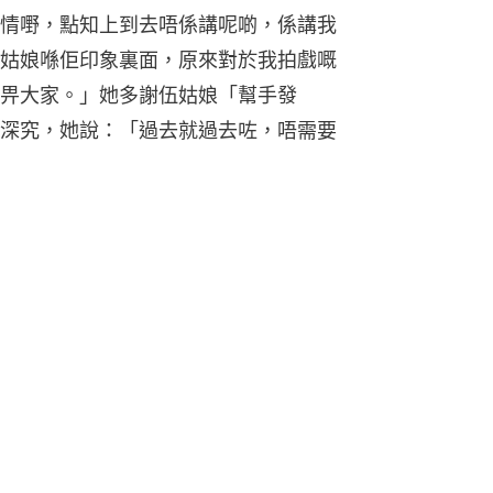
情嘢，點知上到去唔係講呢啲，係講我
姑娘喺佢印象裏面，原來對於我拍戲嘅
畀大家。」她多謝伍姑娘「幫手發
深究，她說：「過去就過去咗，唔需要