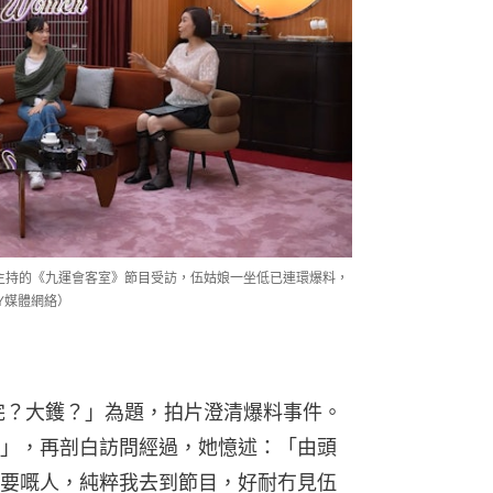
）主持的《九運會客室》節目受訪，伍姑娘一坐低已連環爆料，
OY媒體網絡）
完？大鑊？」為題，拍片澄清爆料事件。
」，再剖白訪問經過，她憶述：「由頭
要嘅人，純粹我去到節目，好耐冇見伍