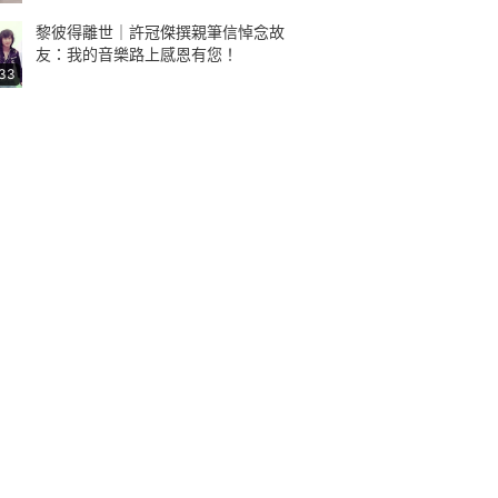
黎彼得離世｜許冠傑撰親筆信悼念故
友：我的音樂路上感恩有您！
:33