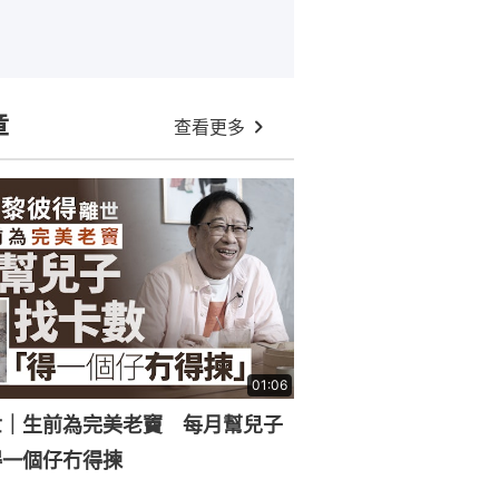
章
查看更多
01:06
世｜生前為完美老竇 每月幫兒子
得一個仔冇得揀