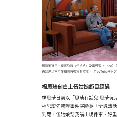
楊思琦近日出席伍詠薇（伍姑娘）及李凱賢（Brian
講到思琦當年在拍劇時被集體欺凌。（YouTube@ H
楊思琦剖白上伍姑娘節目經過
楊思琦日前以「思琦有話兒 思琦玩
楊思琦先驚嘆事件演變為「全城熱話
到尾，伍姑娘幫我講出呢件事，好重