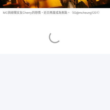
MC與緋聞女友Cherry的戀情，近日再度成為焦點。（IG@mcheung1201）