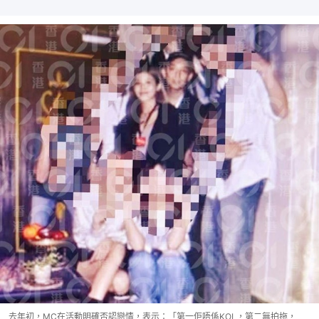
去年初，MC在活動明確否認戀情，表示：「第一佢唔係KOL，第二無拍拖，