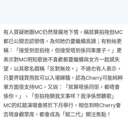
有人質疑她跟MC仍然發展地下情，稱就算拍拖但MC
都已公開否認戀情，為何她仍要繼續高調；有粉絲更
稱：「接受到佢拍拖，但接受唔到係同車厘子。」更
表示對MC明知歌迷不喜歡都要繼續與女方一起感失
望，以其歌名戲稱「反對無效。」不過也有人表示，
只要畀錢買飛就可以入場睇騷，認為Cherry可能純粹
單方面很支持MC，又說：「就算唔係同佢，都唔會
係你。」、「佢拍拖關我叉事咩？我淨係想聽歌」
MC的紅館演唱會將於下月舉行，相信到時Cherry會
否現身觀眾席，都會成為「賦二代」關注焦點！