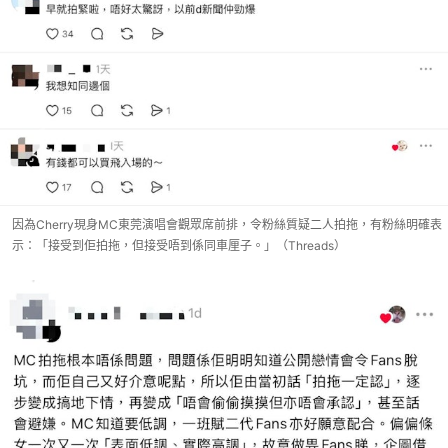
因為Cherry現身MC東莞演唱會觀眾席前排，令粉絲質疑二人拍拖，有粉絲明確表
示：「接受到佢拍拖，但接受唔到係同車厘子。」（Threads）