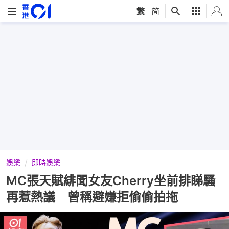
繁
|
简
娛樂
即時娛樂
MC張天賦緋聞女友Cherry坐前排睇騷
再惹熱議 曾稱避嫌拒偷偷拍拖