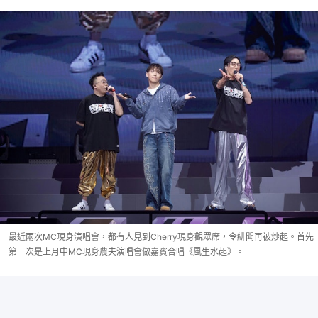
最近兩次MC現身演唱會，都有人見到Cherry現身觀眾席，令緋聞再被炒起。首先
第一次是上月中MC現身農夫演唱會做嘉賓合唱《風生水起》。