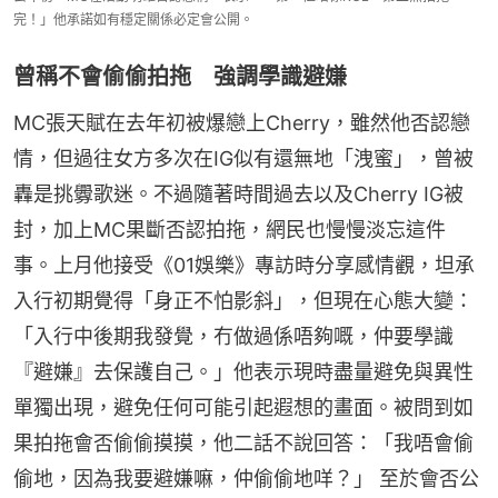
完！」他承諾如有穩定關係必定會公開。
曾稱不會偷偷拍拖 強調學識避嫌
MC張天賦在去年初被爆戀上Cherry，雖然他否認戀
情，但過往女方多次在IG似有還無地「洩蜜」，曾被
轟是挑釁歌迷。不過隨著時間過去以及Cherry IG被
封，加上MC果斷否認拍拖，網民也慢慢淡忘這件
事。上月他接受《01娛樂》專訪時分享感情觀，坦承
入行初期覺得「身正不怕影斜」，但現在心態大變：
「入行中後期我發覺，冇做過係唔夠嘅，仲要學識
『避嫌』去保護自己。」他表示現時盡量避免與異性
單獨出現，避免任何可能引起遐想的畫面。被問到如
果拍拖會否偷偷摸摸，他二話不說回答：「我唔會偷
偷地，因為我要避嫌嘛，仲偷偷地咩？」 至於會否公