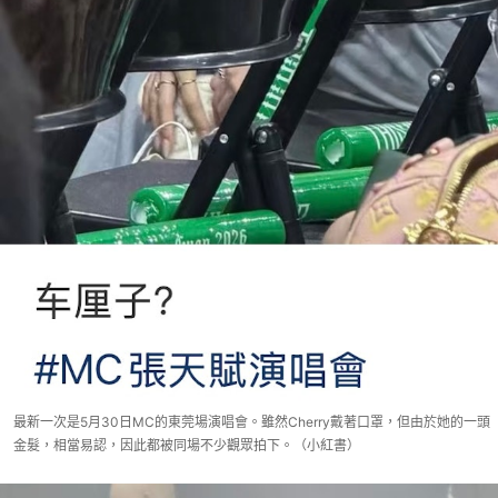
最新一次是5月30日MC的東莞場演唱會。雖然Cherry戴著口罩，但由於她的一頭
金髮，相當易認，因此都被同場不少觀眾拍下。（小紅書）