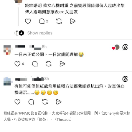
粉絲認為明明MC都否認拍拖，大家看破不說破只當緋聞一則，但Cherry卻要大搖
大擺，行為被形容為「綠茶」。（Threads）