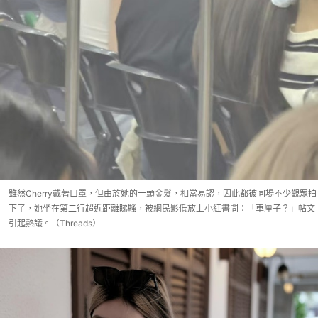
雖然Cherry戴著口罩，但由於她的一頭金髮，相當易認，因此都被同場不少觀眾拍
下了，她坐在第二行超近距離睇騷，被網民影低放上小紅書問：「車厘子？」帖文
引起熱議。（Threads）