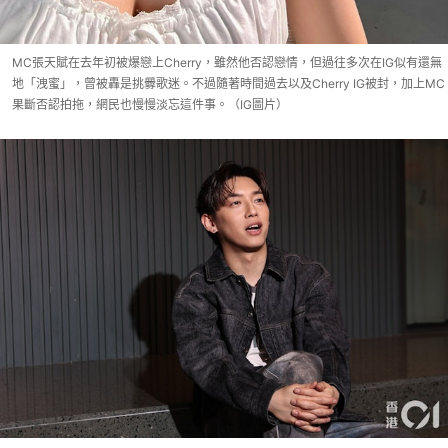
MC張天賦在去年初被爆戀上Cherry，雖然他否認戀情，但過往多次在IG似有還無
地「洩蜜」，曾被轟是挑釁歌迷。不過隨著時間過去以及Cherry IG被封，加上MC
果斷否認拍拖，網民也慢慢淡忘這件事。（IG圖片）