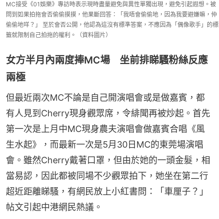
MC接受《01娛樂》專訪時表示現時盡量避免與異性單獨出現，避免引起遐想。被
問到如果拍拖會否偷偷摸摸，他果斷回答：「我唔會偷偷地，因為我要避嫌嘛，仲
偷偷地咩？」 至於會否公開，他認為這沒有標準答案，不應因為「偶像歌手」的標
籤就限制自己拍拖的權利。（資料圖片）
女方半月內兩度捧MC場 坐前排睇騷粉絲反應
兩極
但最近兩次MC不論是自己開演唱會或是做嘉賓，都
有人見到Cherry現身觀眾席，令緋聞再被炒起。首先
第一次是上月中MC現身農夫演唱會做嘉賓合唱《風
生水起》，而最新一次是5月30日MC的東莞場演唱
會。雖然Cherry戴著口罩，但由於她的一頭金髮，相
當易認，因此都被同場不少觀眾拍下，她坐在第二行
超近距離睇騷，有網民放上小紅書問：「車厘子？」
帖文引起中港網民熱議。