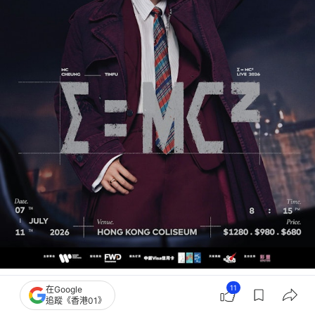
MC的紅館演唱會將於下月舉行，相信到時Cherry會否現身觀眾席，都會成為「賦
11
在Google
二代」關注焦點！（IG@mcheung1201）
追蹤《香港01》