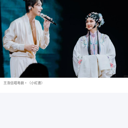
王浩信唱粵劇。（小紅書）