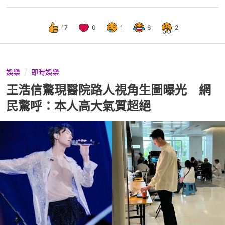
17
0
1
6
2
娛樂
即時娛樂
王浩信驚現醫院路人視角生圖曝光 網
民驚呼：本人高大氣質超絕