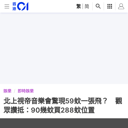
繁
|
简
娛樂
即時娛樂
北上視帝音樂會驚現59蚊一張飛？ 觀
眾讚抵：90幾蚊買288蚊位置