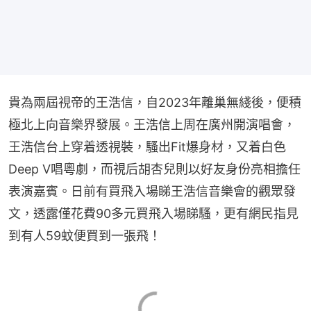
貴為兩屆視帝的王浩信，自2023年離巢無綫後，便積
極北上向音樂界發展。王浩信上周在廣州開演唱會，
王浩信台上穿着透視裝，騷出Fit爆身材，又着白色
Deep V唱粵劇，而視后胡杏兒則以好友身份亮相擔任
表演嘉賓。日前有買飛入場睇王浩信音樂會的觀眾發
文，透露僅花費90多元買飛入場睇騷，更有網民指見
到有人59蚊便買到一張飛！