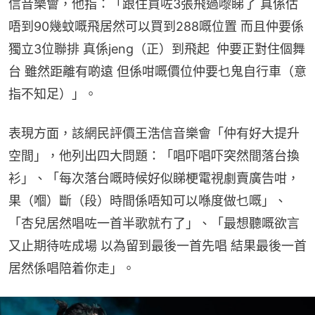
信音樂會，他指：「跟住買咗3張飛過嚟睇了 真係估
唔到90幾蚊嘅飛居然可以買到288嘅位置 而且仲要係
獨立3位聯排 真係jeng（正）到飛起  仲要正對住個舞
台 雖然距離有啲遠 但係咁嘅價位仲要乜鬼自行車（意
指不知足）」。
表現方面，該網民評價王浩信音樂會「仲有好大提升
空間」，他列出四大問題：「唱吓唱吓突然間落台換
衫」、「每次落台嘅時候好似睇梗電視劇賣廣告咁，
果（嗰）斷（段）時間係唔知可以喺度做乜嘅」、
「杏兒居然唱咗一首半歌就冇了」、「最想聽嘅欲言
又止期待咗成場 以為留到最後一首先唱 結果最後一首
居然係唱陪着你走」。