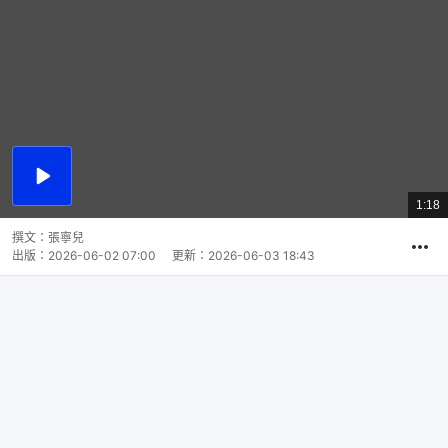
播
放
1:18
總
影
共
片
時
撰文：
張寧兒
間
出版：
2026-06-02 07:00
更新：
2026-06-03 18:43