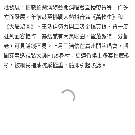
地發展，拍戲拍劇演綜藝開演唱會直播帶貨等，作多
方面發展，年前甚至挑戰大熱抖音舞《萬物生》和
《大展鴻圖》。王浩信努力開工吸金搵真銀，曾一度
捱到面容憔悴，暴瘦兼有大黑眼圈，望落顯得十分蒼
老，可見賺錢不易。上月王浩信在廣州開演唱會，期
間穿着透視裝大騷Fit爆身材，更連番換上多套性感歌
衫，被網民指油膩感極重，隨即引起熱議。