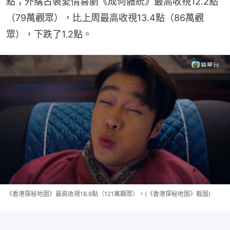
點；外購古裝愛情喜劇《成何體統》最高收視12.2點
（79萬觀眾），比上周最高收視13.4點（86萬觀
眾），下跌了1.2點。
《香港探秘地圖》最高收視18.8點（121萬觀眾）。(《香港探秘地圖》截圖)