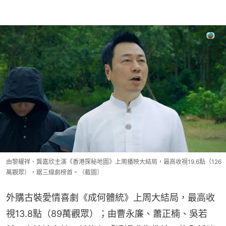
由黎耀祥、龔嘉欣主演《香港探秘地圖》上周播映大結局，最高收視19.6點（126
萬觀眾），踞三線劇榜首。（截圖）
外購古裝愛情喜劇《成何體統》上周大結局，最高收
視13.8點（89萬觀眾）；由曹永廉、蕭正楠、吳若