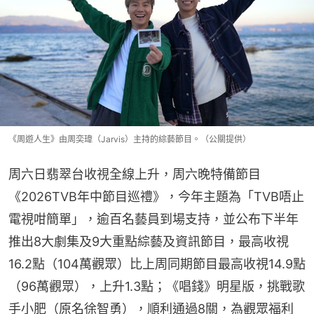
《周遊人生》由周奕瑋（Jarvis）主持的綜藝節目。（公關提供）
周六日翡翠台收視全線上升，周六晚特備節目
《2026TVB年中節目巡禮》，今年主題為「TVB唔止
電視咁簡單」，逾百名藝員到場支持，並公布下半年
推出8大劇集及9大重點綜藝及資訊節目，最高收視
16.2點（104萬觀眾）比上周同期節目最高收視14.9點
（96萬觀眾），上升1.3點；《唱錢》明星版，挑戰歌
手小肥（原名徐智勇），順利通過8關，為觀眾福利