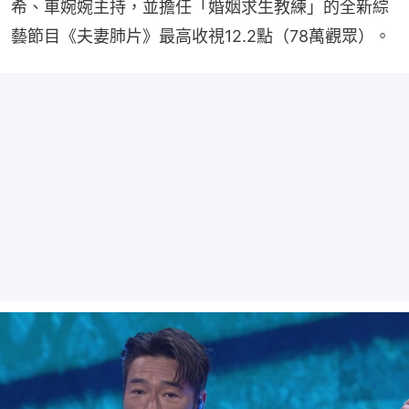
希、車婉婉主持，並擔任「婚姻求生教練」的全新綜
藝節目《夫妻肺片》最高收視12.2點（78萬觀眾）。