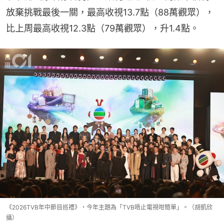
放棄挑戰最後一關，最高收視13.7點（88萬觀眾），
比上周最高收視12.3點（79萬觀眾），升1.4點。
《2026TVB年中節目巡禮》，今年主題為「TVB唔止電視咁簡單」。（胡凱欣
攝）