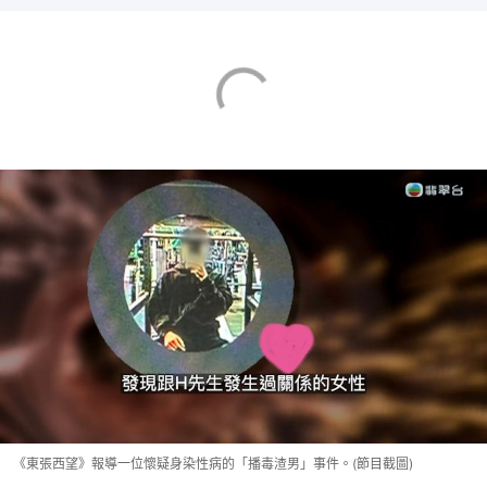
《東張西望》報導一位懷疑身染性病的「播毒渣男」事件。(節目截圖)