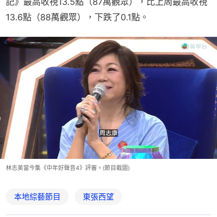
記》最高收視13.5點（87萬觀眾），比上周最高收視
13.6點（88萬觀眾），下跌了0.1點。
林志美當今集《中年好聲音4》評審。(節目截圖)
本地綜藝節目
東張西望