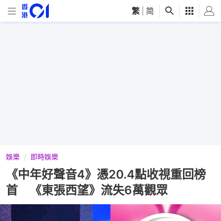
繁
|
简
娛樂
即時娛樂
《中年好聲音4》憑20.4點收視重回榜
首 《東張西望》流失6萬觀眾