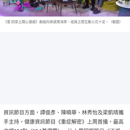
《愛·回家之開心速遞》劇組向來感情深厚，成員之間互動火花十足。（截圖）
資訊節目方面，譚俊彥、陳曉華、林秀怡及梁凱晴攜
手主持，健康資訊節目《重症解密》上周首播，最高