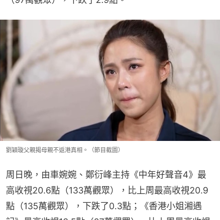
劉穎璇父親揭母親不返港真相。（節目截圖）
周日晚，由車婉婉、鄭衍峰主持《中年好聲音4》最
高收視20.6點（133萬觀眾），比上周最高收視20.9
點（135萬觀眾），下跌了0.3點；《香港小姐湘遇