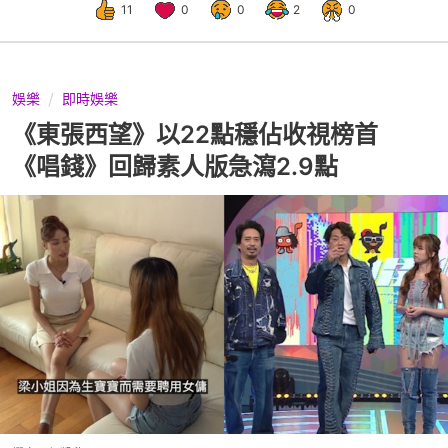
11
0
0
2
0
娛樂
即時娛樂
《東張西望》以22點穩佔收視榜首
《唱錢》回歸素人版急瀉2.9點