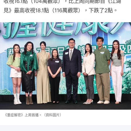
收視16.1點（104萬觀眾），比上周同期節目《江湖
見》最高收視18.1點（116萬觀眾），下跌了2點。
《重症解密》上周首播。（資料圖片）