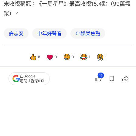
末收視稱冠；《一周星星》最高收視15.4點（99萬觀
眾）。
許志安
中年好聲音
01娛樂焦點
8
0
0
1
1
13
在Google
追蹤《香港01》
娛樂
即時娛樂
TVB收視｜《非份之罪》《東張西望》
叮噹馬頭 《愛回家》微升