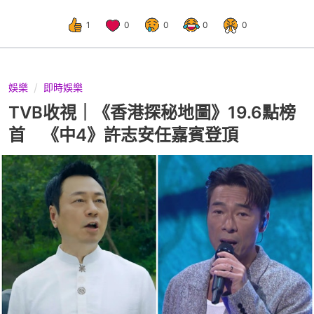
1
0
0
0
0
娛樂
即時娛樂
TVB收視｜《香港探秘地圖》19.6點榜
首 《中4》許志安任嘉賓登頂