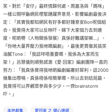
笑。對於「安仔」最終情歸何處，周嘉洛與「媽咪」
一樣公開呼籲網民嚟緊踴躍畀意見、影響編劇最後決
定：「其實我都知網民有好多都好鍾意安Bon呢個組
合，我覺得大家可以反映吓，睇下大家個力去到邊
度，呢啲嘢（人物關係發展）真係好難講架嘛…」、
「你哋大量畀壓力我哋嘅編劇」，最後更貫徹其搞笑
油膩Tone：「我諗咩唔重要嘅，我係為大家而生
架！」呂慧儀則順勢感激《愛‧回家》編劇團隊一直的
努力：「我真係覺得我哋啲編劇編審好犀利，諗2000
幾集出嚟喎，真係唔係咁簡單嘅。所以去到結局篇，
我覺得可以畀觀眾參與多少少，一齊brainstorm
吓。」
本地劇集
愛回家 之 開心速遞