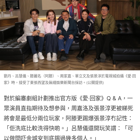
劉丹、呂慧儀、滕麗名（阿滕）、周家嘉、單立文及張景淳於電視城拍攝《愛‧回
家》時，接受了東張西望及無綫娛樂新聞台採訪。(公關提供)
對於編審劇組計劃推出官方版《愛‧回家》Q & A，一
眾演員直指期待及想參與，周嘉洛及張景淳更被睇死
將會是最低分兩位玩家，阿滕更踢爆張景淳冇記性：
「佢洗底比較洗得快啲。」呂慧儀還開玩笑謂：「可
以做問吓金城安到底錫過幾多個人。」