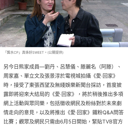
「龔水CP」真係好SWEET。(公關提供)
另今日熊家成員—劉丹、呂慧儀、滕麗名（阿滕）、
周家嘉、單立文及張景淳於電視城拍攝《愛‧回家》
時，接受了東張西望及無綫娛樂新聞台採訪，首度披
露即將迎來大結局的《愛‧回家》，將於稍後推出多項
網上活動與眾同樂，包括徵收網民及粉絲對於未來劇
情走向的意見，以及將推出《愛‧回家》鐵粉Q&A問答
比賽；觀眾及網民只需由6月5日開始，緊貼TVB官方