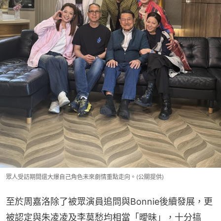
眾人受訪期間還大爆自己角色未來劇情重點走向。(公關提供)
至於周嘉洛除了被眾演員追問與Bonnie後續發展，更
被認定與朱凌凌及李莫愁均相當「曖昧」，十分搞