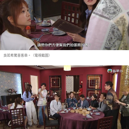
吳若希驚喜客串。（電視截圖）