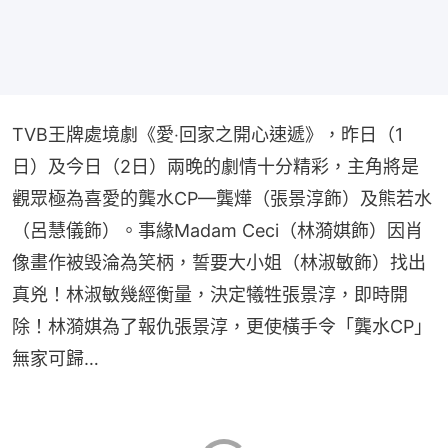
TVB王牌處境劇《愛‧回家之開心速遞》，昨日（1
日）及今日（2日）兩晚的劇情十分精彩，主角將是
觀眾極為喜愛的龔水CP—龔燁（張景淳飾）及熊若水
（呂慧儀飾）。事緣Madam Ceci（林漪娸飾）因肖
像畫作被毁淪為笑柄，誓要大小姐（林淑敏飾）找出
真兇！林淑敏幾經衡量，決定犧牲張景淳，即時開
除！林漪娸為了報仇張景淳，更使橫手令「龔水CP」
無家可歸…