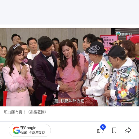
龍力蓮有喜！（電視截圖）
大四喜Rap出心聲 根叔道別：後會有期
5
在Google
追蹤《香港01》