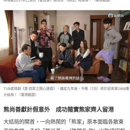
林淑敏2021年已預告《愛回家》結局非「BBQ」咁簡單。（電視截圖）
TVB處境劇《愛·回家之開心速遞》，播足九年後，今晚（7日）終於迎來第2868集
大結局！（電視截圖）
熊尚善獻計假意外 成功箍實熊家齊人留港
大結局的開首，一向熱鬧的「熊家」原本面臨各散東