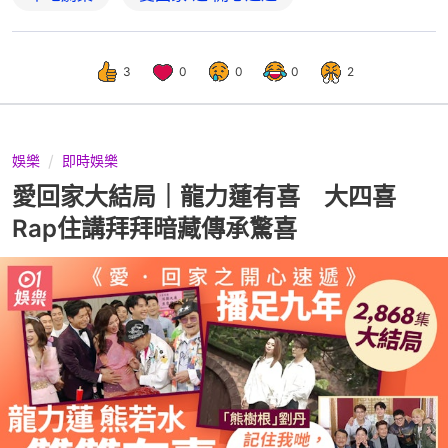
3
0
0
0
2
娛樂
即時娛樂
愛回家大結局｜龍力蓮有喜 大四喜
Rap住講拜拜暗藏傳承驚喜