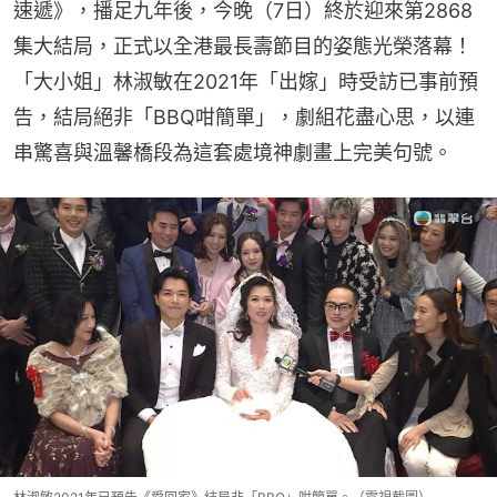
速遞》，播足九年後，今晚（7日）終於迎來第2868
集大結局，正式以全港最長壽節目的姿態光榮落幕！
「大小姐」林淑敏在2021年「出嫁」時受訪已事前預
告，結局絕非「BBQ咁簡單」，劇組花盡心思，以連
串驚喜與溫馨橋段為這套處境神劇畫上完美句號。