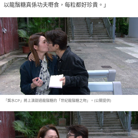
以龍鬚糖真係功夫嘢食，每粒都好珍貴。」
「龔水CP」將上演甜過龍鬚糖的「世紀龍鬚糖之吻」。(公關提供)