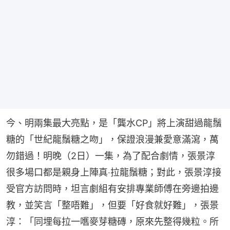
今、明兩集最大亮點，是「龔水CP」將上演甜過龍鬚
糖的「世紀龍鬚糖之吻」，保證浪漫兼愛意滿瀉，萬
勿錯過！明晚（2日）一集，為了配合劇情，張景淳
很多場口都是親身上陣真‧拉龍鬚糖；對此，張景淳接
受官方訪問時，坦言劇組有安排專業師傅在旁邊拍邊
教，並笑言「整唔難」，但要「好食就好難」，張景
淳：「同埋每拉一嚿麥芽糖磚，原來先整得幾粒。所