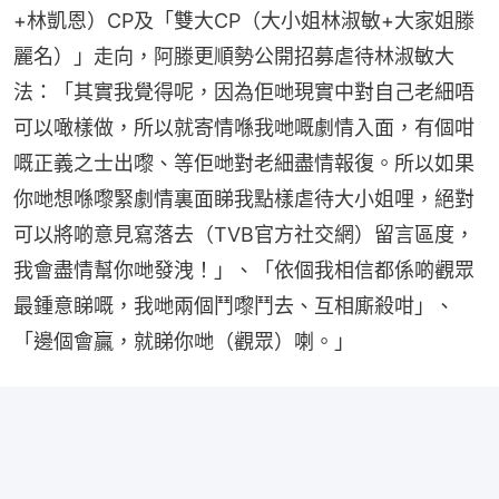
+林凱恩）CP及「雙大CP（大小姐林淑敏+大家姐滕
麗名）」走向，阿滕更順勢公開招募虐待林淑敏大
法：「其實我覺得呢，因為佢哋現實中對自己老細唔
可以噉樣做，所以就寄情喺我哋嘅劇情入面，有個咁
嘅正義之士出嚟、等佢哋對老細盡情報復。所以如果
你哋想喺嚟緊劇情裏面睇我點樣虐待大小姐哩，絕對
可以將啲意見寫落去（TVB官方社交網）留言區度，
我會盡情幫你哋發洩！」、「依個我相信都係啲觀眾
最鍾意睇嘅，我哋兩個鬥嚟鬥去、互相廝殺咁」、
「邊個會贏，就睇你哋（觀眾）喇。」