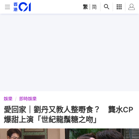
繁
|
简
娛樂
即時娛樂
愛回家｜劉丹又教人整嘢食？ 龔水CP
爆甜上演「世紀龍鬚糖之吻」