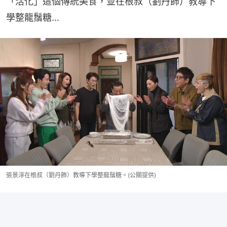
「活化」這個傳統美食，並在根叔（劉丹飾）教導下
學整龍鬚糖…
張景淳在根叔（劉丹飾）教導下學整龍鬚糖。(公關提供)