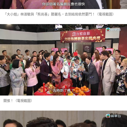
「大小姐」林淑敏與「熊尚善」滕麗名，去到結局依然要鬥！（電視截圖）
開張！（電視截圖）