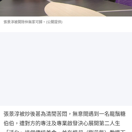
張景淳被開除仲無家可歸。(公關提供)
張景淳被炒後甚為清閒苦悶，無意間遇到一名龍鬚糖
伯伯，遭對方的專注及專業啟發決心展開第二人生