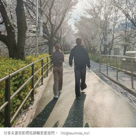
分享夫妻背影照低調曬恩愛放閃。（IG@laurinda_ho）