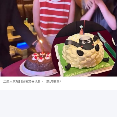
二房大家姐何超瓊驚喜現身。（影片截圖）