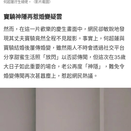
何超蓮孖生細佬。（影片截圖）
竇驍神隱再惹婚變疑雲
然而，在這一片歡樂的慶生畫面中，網民卻敏銳地發
現其丈夫竇驍竟然全程不見蹤影。事實上，何超蓮與
竇驍結婚後屢傳婚變，雖然兩人不時會透過社交平台
分享甜蜜生活照「放閃」以否認傳聞，但這次在35歲
大日子如此重要的場合，老公再度「神隱」，難免令
婚變傳聞再次甚囂塵上，惹起網民熱議。