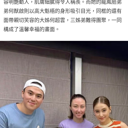
容明艷動人，肌膚細膩得令人稱羨。而她的龍鳳胎弟
弟何猷啟則以高大魁梧的身形吸引目光，同框的還有
面帶親切笑容的大姊何超雲，三姊弟難得團聚，一同
構成了溫馨幸福的畫面。