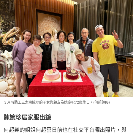
３月時賭王三太陳婉珍的子女與親友為她慶祝72歲生日。(何超蓮IG)
陳婉珍居家服出鏡
何超蓮的姐姐何超雲日前也在社交平台曬出照片，與