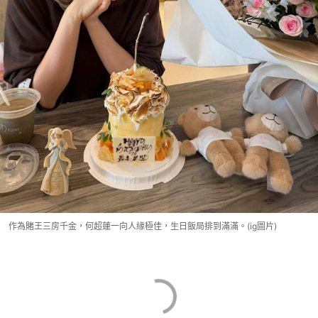
作為賭王三房千金，何超蓮一向人緣極佳，生日飯局排到滿滿。(ig圖片)