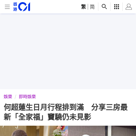
繁
|
简
娛樂
即時娛樂
何超蓮生日月行程排到滿 分享三房最
新「全家福」竇驍仍未見影