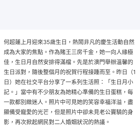
何超蓮上月迎來35歲生日，熱鬧非凡的慶生活動自然
成為大家的焦點。作為賭王三房千金，她一向人緣極
佳，生日月自然安排得滿檔。先是於澳門舉辦溫馨的
生日派對，隨後整個月的祝賀行程接踵而至。昨日（1
日）她在社交平台分享了一系列生活照：「生日月小
記。」當中有不少朋友為她精心準備的生日蛋糕，每
一款都別緻迷人。照片中可見她的笑容幸福洋溢，盡
顯備受寵愛的光芒，但是照片中卻未見老公竇驍的身
影，再次掀起網民對二人婚姻狀況的熱議。