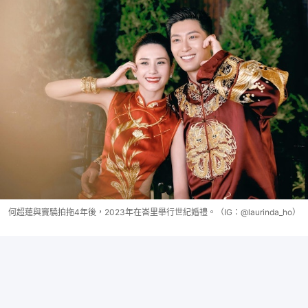
何超蓮與竇驍拍拖4年後，2023年在峇里舉行世紀婚禮。（IG：@laurinda_ho）