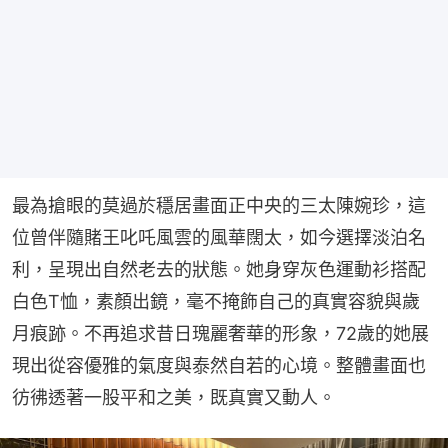
最為搶眼的莫過於穩居畫面正中央的三太陳婉珍，這
位曾伴隨賭王叱吒風雲的風華闊太，如今選擇淡泊名
利，呈現出自然老去的狀態。她身穿灰色運動衫搭配
白色T恤，素顏出鏡，毫不掩飾自己的真實容貌與歲
月痕跡。不再追求昔日瑰麗奢華的形象，72歲的她展
現出從容優雅的氣度與泰然自若的心境。整體畫面也
彷彿透著一股平和之美，既真實又動人。