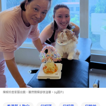
陳婉珍居家服出鏡，雖然簡樸卻很溫馨。(ig圖片)