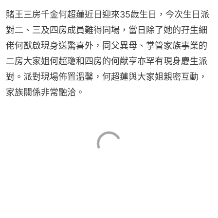
賭王三房千金何超蓮近日迎來35歲生日，今次生日派
對二、三及四房成員難得同場，當日除了她的孖生細
佬何猷啟現身送驚喜外，同父異母、掌管家族事業的
二房大家姐何超瓊和四房的何猷亨亦罕有現身慶生派
對。派對現場佈置溫馨，何超蓮與大家姐親密互動，
家族關係非常融洽。