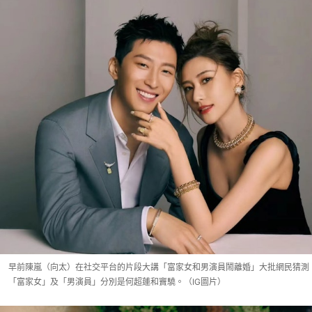
早前陳嵐（向太）在社交平台的片段大講「富家女和男演員鬧離婚」大批網民猜測
「富家女」及「男演員」分別是何超蓮和竇驍。（IG圖片）