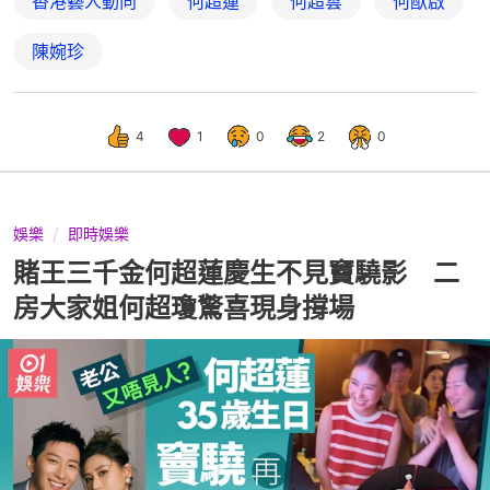
香港藝人動向
何超蓮
何超雲
何猷啟
陳婉珍
4
1
0
2
0
娛樂
即時娛樂
賭王三千金何超蓮慶生不見竇驍影 二
房大家姐何超瓊驚喜現身撐場