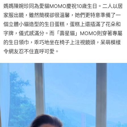
媽媽陳婉珍同為愛貓MOMO慶祝10歲生日。二人以居
家服出鏡，雖然簡樸卻很溫馨，她們更特意準備了一
個立體小貓造型的生日蛋糕，蛋糕上還插滿了花朵和
字牌，儀式感滿分。而「壽星貓」MOMO則穿著專屬
的生日領巾，乖巧地坐在椅子上注視鏡頭，呆萌模樣
令網友忍不住直呼可愛。