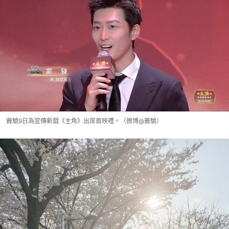
竇驍9日為宣傳新戲《主角》出席首映禮。（微博@竇驍）