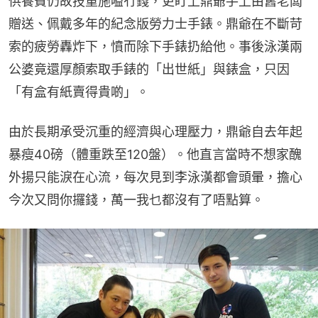
供養費仍故技重施嗌冇錢，更盯上鼎爺手上由舊老闆
贈送、佩戴多年的紀念版勞力士手錶。鼎爺在不斷苛
索的疲勞轟炸下，憤而除下手錶扔給他。事後泳漢兩
公婆竟還厚顏索取手錶的「出世紙」與錶盒，只因
「有盒有紙賣得貴啲」。
由於長期承受沉重的經濟與心理壓力，鼎爺自去年起
暴瘦40磅（體重跌至120盤）。他直言當時不想家醜
外揚只能淚在心流，每次見到李泳漢都會頭暈，擔心
今次又問你攞錢，萬一我乜都沒有了唔點算。