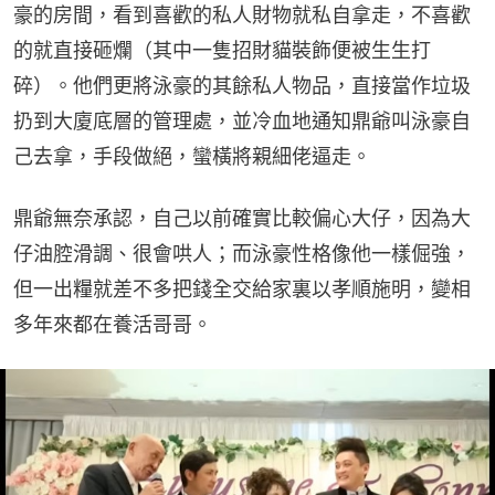
豪的房間，看到喜歡的私人財物就私自拿走，不喜歡
的就直接砸爛（其中一隻招財貓裝飾便被生生打
碎）。他們更將泳豪的其餘私人物品，直接當作垃圾
扔到大廈底層的管理處，並冷血地通知鼎爺叫泳豪自
己去拿，手段做絕，蠻橫將親細佬逼走。
鼎爺無奈承認，自己以前確實比較偏心大仔，因為大
仔油腔滑調、很會哄人；而泳豪性格像他一樣倔強，
但一出糧就差不多把錢全交給家裏以孝順施明，變相
多年來都在養活哥哥。