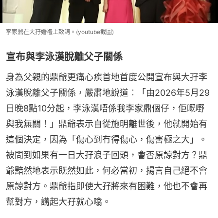
李家鼎在大孖婚禮上致詞。(youtube截圖)
宣布與李泳漢脫離父子關係
身為父親的鼎爺更痛心疾首地首度公開宣布與大孖李
泳漢脫離父子關係，嚴肅地說道︰「由2026年5月29
日晚8點10分起，李泳漢唔係我李家鼎個仔，佢嘅嘢
與我無關！」鼎爺表示自從施明離世後，他就開始有
這個決定，因為「傷心到冇得傷心，傷害極之大」。
被問到如果有一日大孖浪子回頭，會否原諒對方？鼎
爺黯然地表示既然如此，何必當初，揚言自己絕不會
原諒對方。鼎爺指即使大孖將來有困難，他也不會再
幫對方，講起大孖就心噏。