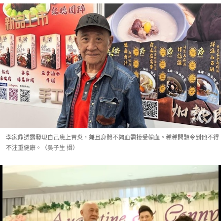
李家鼎透露發現自己患上胃炎，兼且身體不夠血需接受輸血。種種問題令到他不得
不注重健康。（吳子生 攝）