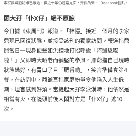
李家鼎與施明雖已離婚，但近十年仍經常見面，弄孫為樂。（facebook圖片）
鬧大孖「仆X仔」絕不原諒
今日據《東周刊》報道，「神隱」接近一個月的李家
鼎現已回復狀態，並接受該刊的獨家訪問。報道指鼎
爺當日一現身便聲如洪鐘地打招呼說「阿爺返嚟
啦！」又即時大晒老而彌堅的拳風。鼎爺指自己現時
狀態幾好，有胃口了且「肥番啲」，笑言準備食第4
餐。在訪問中，鼎爺直指家庭紛爭令他陷入人生低
潮，坦言感到好煩。當提起大孖李泳漢時，他依然是
相當有火，在鏡頭前後大鬧對方是「仆X仔」逾10
次。