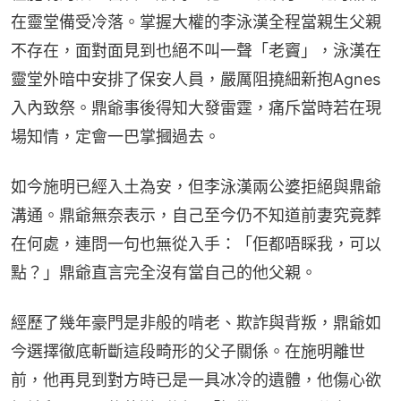
在靈堂備受冷落。掌握大權的李泳漢全程當親生父親
不存在，面對面見到也絕不叫一聲「老竇」，泳漢在
靈堂外暗中安排了保安人員，嚴厲阻撓細新抱Agnes
入內致祭。鼎爺事後得知大發雷霆，痛斥當時若在現
場知情，定會一巴掌摑過去。
如今施明已經入土為安，但李泳漢兩公婆拒絕與鼎爺
溝通。鼎爺無奈表示，自己至今仍不知道前妻究竟葬
在何處，連問一句也無從入手：「佢都唔睬我，可以
點？」鼎爺直言完全沒有當自己的他父親。
經歷了幾年豪門是非般的啃老、欺詐與背叛，鼎爺如
今選擇徹底斬斷這段畸形的父子關係。在施明離世
前，他再見到對方時已是一具冰冷的遺體，他傷心欲