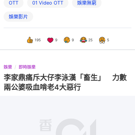
OTT
01‌ ‌Video‌ ‌OTT
娛樂無窮
娛樂影片
195
9
9
25
5
娛樂
即時娛樂
李家鼎痛斥大仔李泳漢「畜生」 力數
兩公婆吸血啃老4大惡行