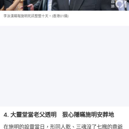
李泳漢瞞報施明死訊整整十天。(香港01攝)
4. 大靈堂當老父透明 狠心隱瞞施明安葬地
在施明的設靈當日，形同人乾、三魂沒了七魄的鼎爺