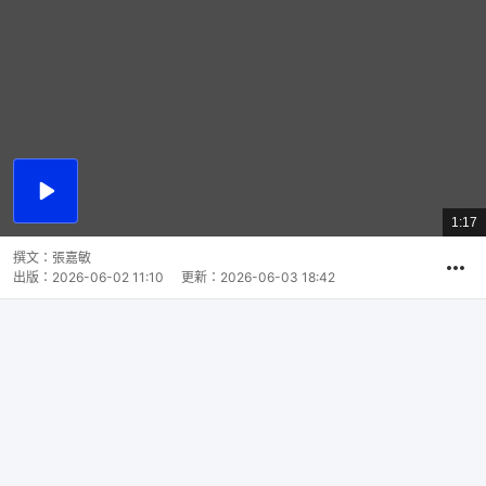
播
放
1:17
總
影
共
片
時
撰文：
張嘉敏
間
出版：
2026-06-02 11:10
更新：
2026-06-03 18:42