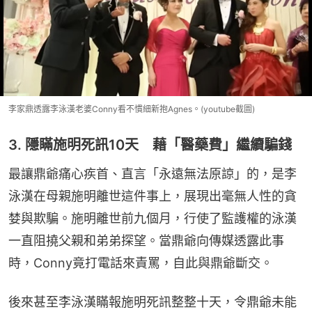
李家鼎透露李泳漢老婆Conny看不慣細新抱Agnes。(youtube截圖)
3. 隱瞞施明死訊10天 藉「醫藥費」繼續騙錢
最讓鼎爺痛心疾首、直言「永遠無法原諒」的，是李
泳漢在母親施明離世這件事上，展現出毫無人性的貪
婪與欺騙。施明離世前九個月，行使了監護權的泳漢
一直阻撓父親和弟弟探望。當鼎爺向傳媒透露此事
時，Conny竟打電話來責罵，自此與鼎爺斷交。
後來甚至李泳漢瞞報施明死訊整整十天，令鼎爺未能