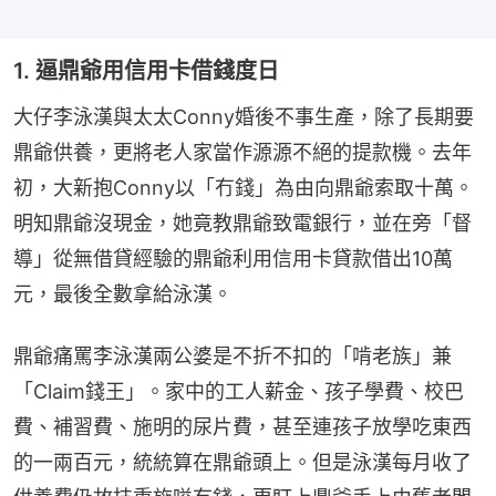
1. 逼鼎爺用信用卡借錢度日
大仔李泳漢與太太Conny婚後不事生產，除了長期要
鼎爺供養，更將老人家當作源源不絕的提款機。去年
初，大新抱Conny以「冇錢」為由向鼎爺索取十萬。
明知鼎爺沒現金，她竟教鼎爺致電銀行，並在旁「督
導」從無借貸經驗的鼎爺利用信用卡貸款借出10萬
元，最後全數拿給泳漢。
鼎爺痛罵李泳漢兩公婆是不折不扣的「啃老族」兼
「Claim錢王」。家中的工人薪金、孩子學費、校巴
費、補習費、施明的尿片費，甚至連孩子放學吃東西
的一兩百元，統統算在鼎爺頭上。但是泳漢每月收了