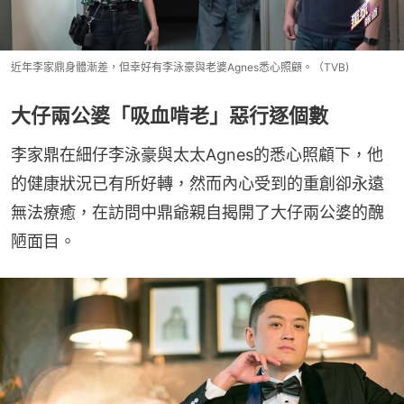
近年李家鼎身體漸差，但幸好有李泳豪與老婆Agnes悉心照顧。（TVB)
大仔兩公婆「吸血啃老」惡行逐個數
李家鼎在細仔李泳豪與太太Agnes的悉心照顧下，他
的健康狀況已有所好轉，然而內心受到的重創卻永遠
無法療癒，在訪問中鼎爺親自揭開了大仔兩公婆的醜
陋面目。