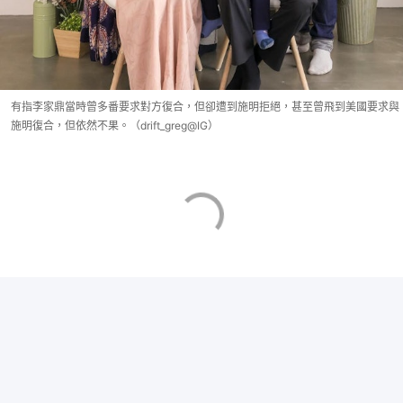
有指李家鼎當時曾多番要求對方復合，但卻遭到施明拒絕，甚至曾飛到美國要求與
施明復合，但依然不果。（drift_greg@IG）