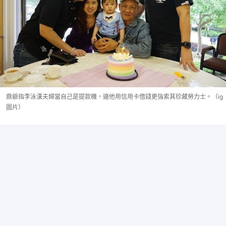
鼎爺指李泳漢夫婦當自己是提款機，逼他用信用卡借錢更強索其珍藏勞力士。（ig
圖片）