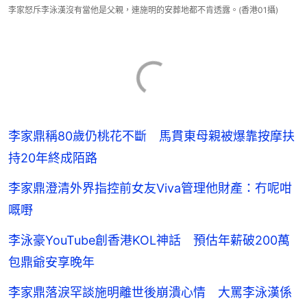
李家怒斥李泳漢沒有當他是父親，連施明的安葬地都不肯透露。(香港01攝)
李家鼎稱80歲仍桃花不斷 馬貫東母親被爆靠按摩扶
持20年終成陌路
李家鼎澄清外界指控前女友Viva管理他財產：冇呢咁
嘅嘢
李泳豪YouTube創香港KOL神話 預估年薪破200萬
包鼎爺安享晚年
李家鼎落淚罕談施明離世後崩潰心情 大罵李泳漢係