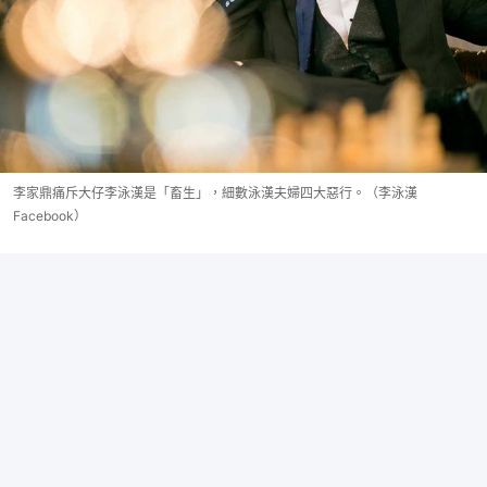
李家鼎痛斥大仔李泳漢是「畜生」，細數泳漢夫婦四大惡行。（李泳漢
Facebook）