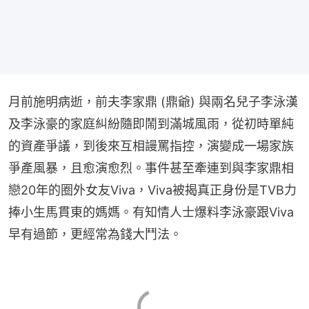
月前施明病逝，前夫李家鼎 (鼎爺) 與兩名兒子李泳漢
及李泳豪的家庭糾紛隨即鬧到滿城風雨，從初時單純
的資產爭議，到後來互相謾罵指控，演變成一場家族
爭產風暴，且愈演愈烈。事件甚至牽連到與李家鼎相
戀20年的圈外女友Viva，Viva被揭真正身份是TVB力
捧小生馬貫東的媽媽。有知情人士爆料李泳豪跟Viva
早有過節，更經常為錢大鬥法。