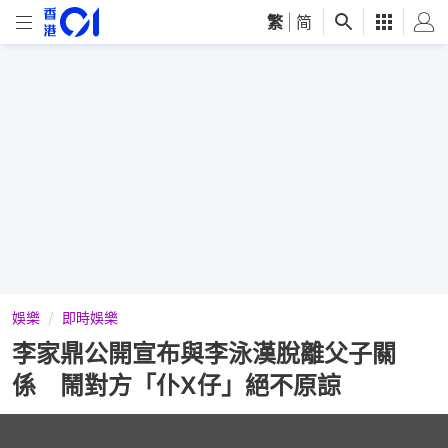
繁
|
简
娛樂
即時娛樂
李家鼎公開宣布與李泳漢脫離父子關
係 鬧對方「仆X仔」絕不原諒