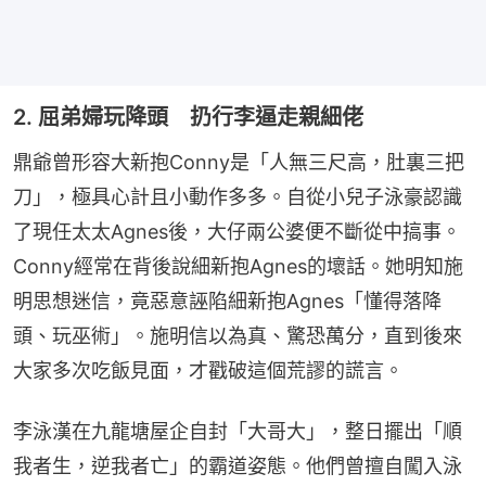
2. 屈弟婦玩降頭 扔行李逼走親細佬
鼎爺曾形容大新抱Conny是「人無三尺高，肚裏三把
刀」，極具心計且小動作多多。自從小兒子泳豪認識
了現任太太Agnes後，大仔兩公婆便不斷從中搞事。
Conny經常在背後說細新抱Agnes的壞話。她明知施
明思想迷信，竟惡意誣陷細新抱Agnes「懂得落降
頭、玩巫術」。施明信以為真、驚恐萬分，直到後來
大家多次吃飯見面，才戳破這個荒謬的謊言。
李泳漢在九龍塘屋企自封「大哥大」，整日擺出「順
我者生，逆我者亡」的霸道姿態。他們曾擅自闖入泳