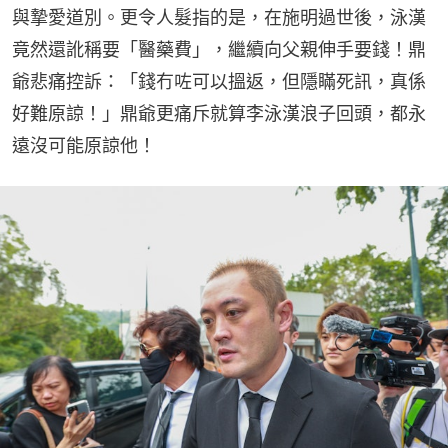
與摯愛道別。更令人髮指的是，在施明過世後，泳漢
竟然還訛稱要「醫藥費」，繼續向父親伸手要錢！鼎
爺悲痛控訴：「錢冇咗可以搵返，但隱瞞死訊，真係
好難原諒！」鼎爺更痛斥就算李泳漢浪子回頭，都永
遠沒可能原諒他！