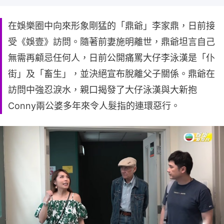
在娛樂圈中向來形象剛猛的「鼎爺」李家鼎，日前接
受《娛壹》訪問。隨著前妻施明離世，鼎爺坦言自己
無需再顧忌任何人，日前公開痛罵大仔李泳漢是「仆
街」及「畜生」，並決絕宣布脫離父子關係。鼎爺在
訪問中強忍淚水，親口揭發了大仔泳漢與大新抱
Conny兩公婆多年來令人髮指的連環惡行。