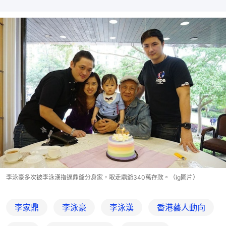
李泳豪多次被李泳漢指逼鼎爺分身家，取走鼎爺340萬存款。（ig圖片）
李家鼎
李泳豪
李泳漢
香港藝人動向