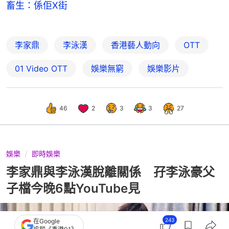
畜生：係佢X街
李家鼎
李泳漢
香港藝人動向
OTT
01‌ ‌Video‌ ‌OTT
娛樂無窮
娛樂影片
46
2
3
3
27
娛樂
即時娛樂
李家鼎與李泳漢脫離關係 孖李泳豪父
子檔今晚6點YouTube見
243
在Google