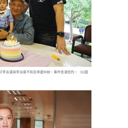
仔李泳漢與李泳豪不和及爭產糾紛，事件愈演愈烈。（IG圖