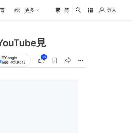
育
經濟
更多
01深圳
繁
觀點
|
简
健康
好食玩飛
登入
女
uTube見
13
在Google
追蹤《香港01》