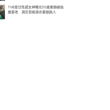
TVB昔日性感女神曝光55歲素顏被指
變蒼老 孭巨型紙袋衣着極路人