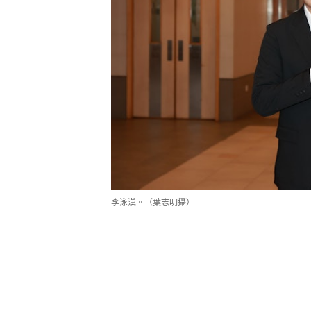
李泳漢。（葉志明攝）