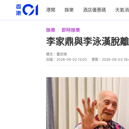
港聞
娛樂
酒店優惠碼
天氣消
娛樂
即時娛樂
李家鼎與李泳漢脫離關
撰文：
董欣琪
出版：
2026-06-02 15:00
更新：
2026-06-03 18: