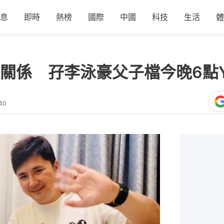
息
即時
熱榜
國際
中國
科技
生活
體
係 孖李泳豪父子檔今晚6點Yo
40