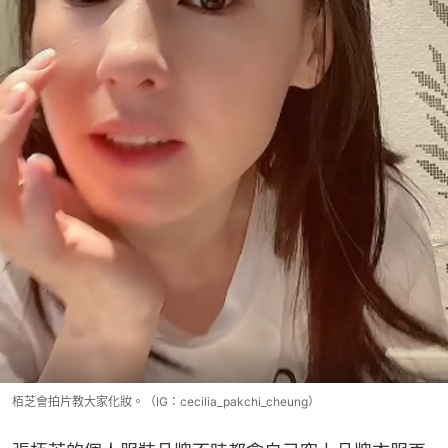
栢芝會拍片教大家化妝。（IG：cecilia_pakchi_cheung）