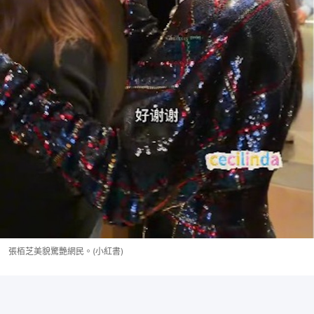
張栢芝美貌驚艷網民。(小紅書)