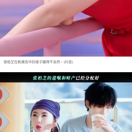
張栢芝在新廣告中的樣子顯得不自然。(抖音)