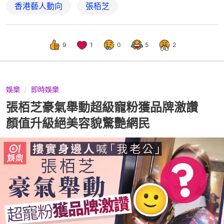
香港藝人動向
張栢芝
9
1
0
5
2
娛樂
即時娛樂
張栢芝豪氣舉動超級寵粉獲品牌激讚
顏值升級絕美容貌驚艷網民