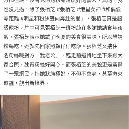
方都在說，沒有見過對粉絲這麽好的藝人，真的，我
也沒見過，除了張栢芝 #張栢芝 #港星女神 #和偶像
零距離 #明星和粉絲雙向奔赴的愛」，張栢芝真是超
級寵粉。片中可見張栢芝一班粉絲在多謝她請食年夜
飯，張栢芝表示她試了晚宴的美食很美味，所以想請
粉絲吃，她就先回家照顧仔仔吃飯。張栢芝又摟住一
名粉絲喊對方「我老公」，臨走前還特地坐下來跟大
家合照，氹得粉絲好開心。而張栢芝的美貌更是震驚
了一眾網民，指她狀態極好，不但不會老，甚至愈來
愈靚，靚出新境界。