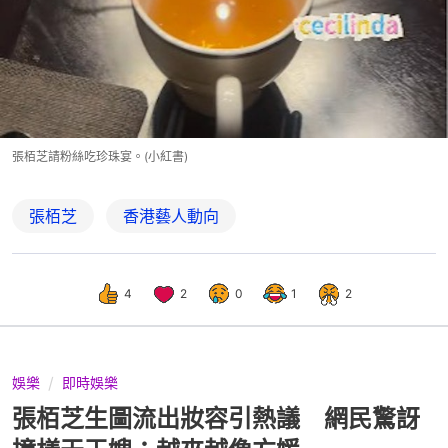
張栢芝請粉絲吃珍珠宴。(小紅書)
張栢芝
香港藝人動向
4
2
0
1
2
娛樂
即時娛樂
張栢芝生圖流出妝容引熱議 網民驚訝