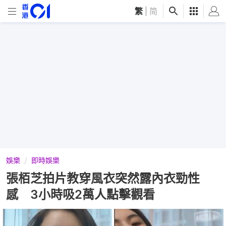
繁
|
简
娛樂
即時娛樂
張栢芝拍片教穿風衣突然露內衣勁性
感 3小時吸2萬人點擊觀看