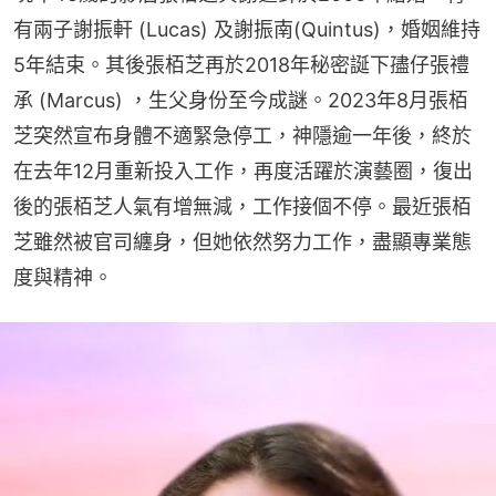
有兩子謝振軒 (Lucas) 及謝振南(Quintus)，婚姻維持
5年結束。其後張栢芝再於2018年秘密誕下孻仔張禮
承 (Marcus) ，生父身份至今成謎。2023年8月張栢
芝突然宣布身體不適緊急停工，神隱逾一年後，終於
在去年12月重新投入工作，再度活躍於演藝圈，復出
後的張栢芝人氣有增無減，工作接個不停。最近張栢
芝雖然被官司纏身，但她依然努力工作，盡顯專業態
度與精神。