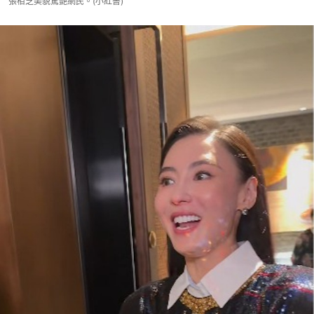
張栢芝美貌驚艷網民。(小紅書)