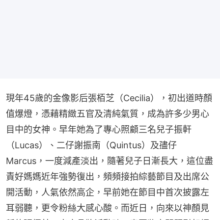
現年45歲的金像影后張栢芝（Cecilia），初出道時顏
值爆燈，憑藉精緻五官及清純氣質，成為許多少男心
目中的女神。早年她為了專心照顧三名兒子振軒
（Lucas）、二仔謝振南（Quintus）及孻仔
Marcus，一度減產淡出，隨著兒子日漸長大，這位盡
責好媽媽近年強勢復出，頻頻接拍綜藝節目及出席公
開活動，人氣依然高企，早前她在節目中首次披露左
耳弱聽，更令粉絲大感心酸。而近日，向來以神顏見