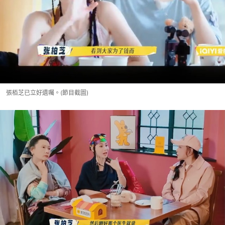
張栢芝已立好遺囑。(節目截圖)