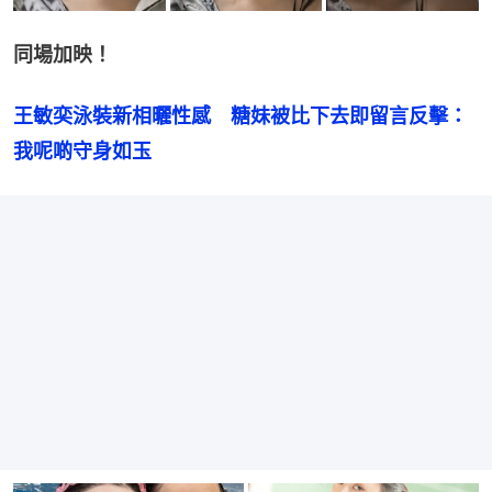
同場加映！
王敏奕泳裝新相曬性感　糖妹被比下去即留言反擊：
我呢啲守身如玉