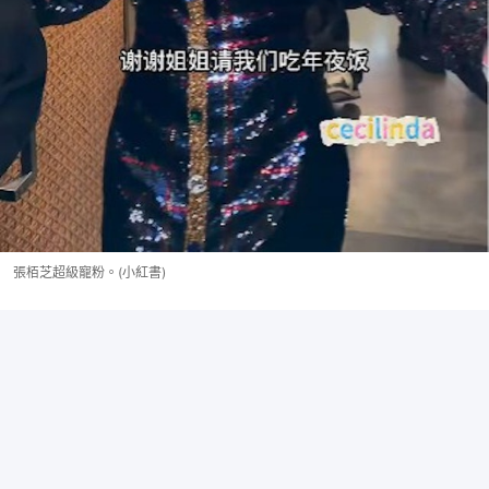
張栢芝超級寵粉。(小紅書)