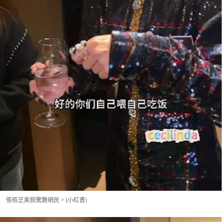
張栢芝美貌驚艷網民。(小紅書)