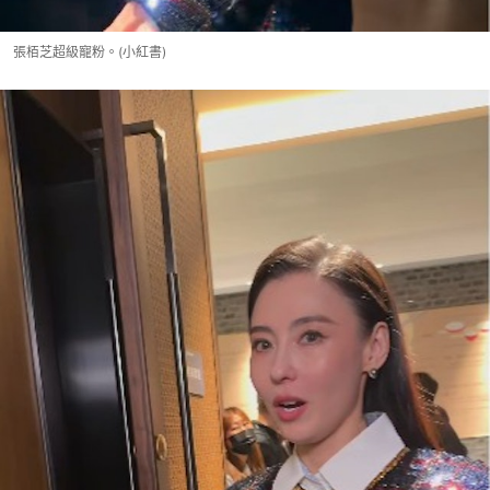
張栢芝超級寵粉。(小紅書)