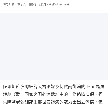
陳思圻就上載了去「偷食」的照片。(ig@vthechan)
陳思圻飾演的細龍太雷珍妮及何啟南飾演的John是處
境劇《愛．回家之開心速遞》中的一對偷情情侶，經
常瞞著老公細龍生鄭世豪飾演的龍力士出去偷情，但