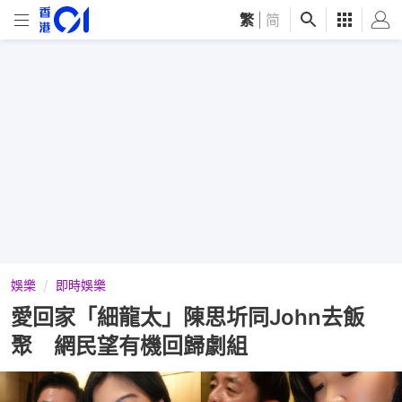
繁
|
简
娛樂
即時娛樂
愛回家「細龍太」陳思圻同John去飯
聚 網民望有機回歸劇組