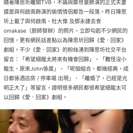
隨著陳思圻離開TVB，不論與鄭世豪飾演的正式夫妻
還是與何啟南飾演的偷情情侶都告一段落。昨日陳思
圻上載了與何啟南、杜大偉 及鄧永建去食
omakase（廚師發辦）的照片，立即勾起不少網民的
回憶，更有網民話差點以為陳思圻回歸《愛．回家》
劇組。不少《愛．回家》的粉絲湧到陳思圻社交平台
留言：「希望細龍太將來有機會回歸」、「難怪沒小
龍生，原來John係度」、「呢個組合，都幾經典，成
日都係酒店房 / 停車場 出現」、「離婚了，已經是光
明正大了」等留言，證明很多網民都很希望細龍太可
以回歸《愛．回家》劇組。