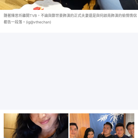
隨著陳思圻離開TVB，不論與鄭世豪飾演的正式夫妻還是與何啟南飾演的偷情情侶
都告一段落。(ig@vthechan)