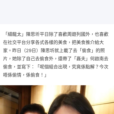
「細龍太」陳思圻平日除了喜歡周遊列國外，也喜歡
在社交平台分享各式各樣的美食，把美食推介給大
家。昨日（29日）陳思圻就上載了去「偷食」的照
片，她除了自己去偷食外，還帶了「姦夫」何啟南去
偷食，並寫下：「呢個組合出現，究竟係點解？今次
唔係偷情，係偷食！」