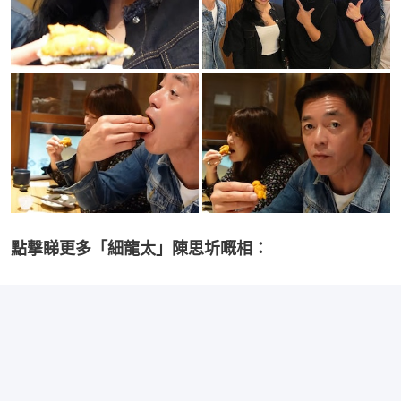
點撃睇更多「細龍太」陳思圻嘅相：