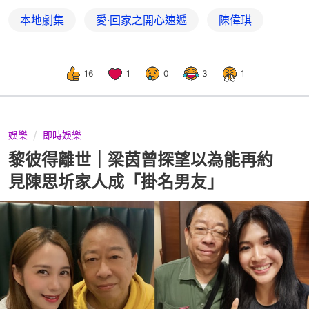
本地劇集
愛·回家之開心速遞
陳偉琪
16
1
0
3
1
娛樂
即時娛樂
黎彼得離世｜梁茵曾探望以為能再約
見陳思圻家人成「掛名男友」