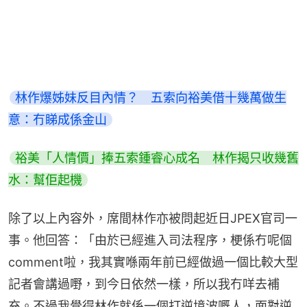
林作爆姊妹反目內情？　五索向裕美借十幾萬做生
意：冇睇成係金山
裕美「人情價」捧五索鍾睿心成名　林作揭只收幾舊
水：幫佢起機
除了以上內容外，席間林作亦被問起近日JPEX官司一
事。他回答：「由於已經進入司法程序，梗係冇呢個
comment啦，我其實喺兩年前已經做過一個比較大型
記者會講過嘢，到今日依然一樣，所以我冇咩去補
充。不過我覺得林作就係一個打逆境波嘅人，面對逆