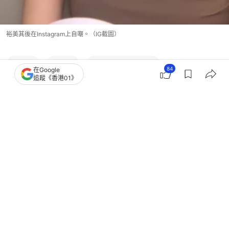
裕美其後在Instagram上自嘲。（IG截圖）
林作
裕美
五索（鍾睿心）
84
在Google
追蹤《香港01》
13
0
1
3
2
港聞
突發
JPEX案林作落案｜2023年曾開記招及
專訪回顧：信司法制度會還清白