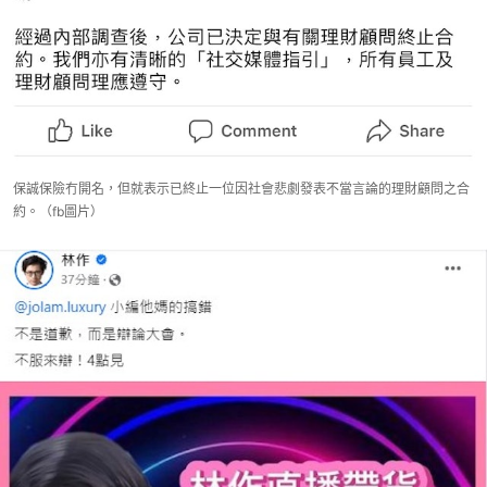
保誠保險冇開名，但就表示已終止一位因社會悲劇發表不當言論的理財顧問之合
約。（fb圖片）