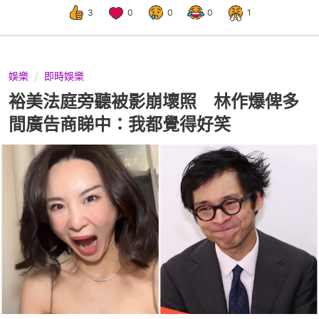
3
0
0
0
1
娛樂
即時娛樂
裕美法庭旁聽被影崩壞照 林作爆俾多
間廣告商睇中：我都覺得好笑