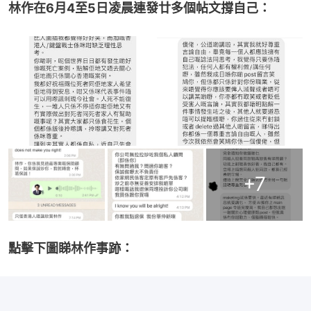
林作在6月4至5日凌晨連發廿多個帖文撐自己：
+
7
點擊下圖睇林作事跡：