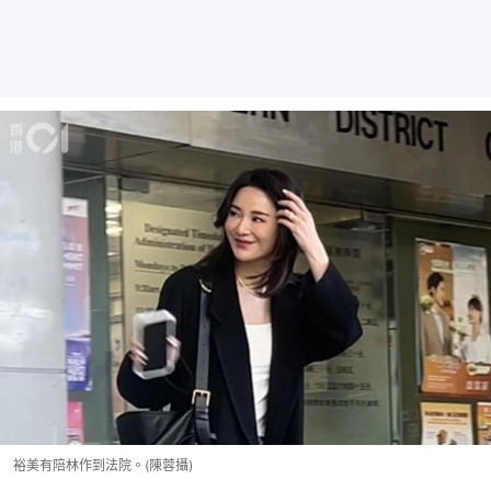
裕美有陪林作到法院。(陳蓉攝)