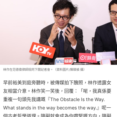
林作在范德偉律師陪同下開記者會。（資料圖片/陳順禎 攝）
早前裕美到庭旁聽時，被傳媒拍下醜照，林作透露女
友相當介意。林作笑一笑後，回覆：「啱，我真係要
重複一句頭先我講嘅『The Obstacle Is the Way. 
What stands in the way becomes the way.』呢一
個古老哲學道理。障礙就會成為你嚟緊嘅方向，障礙