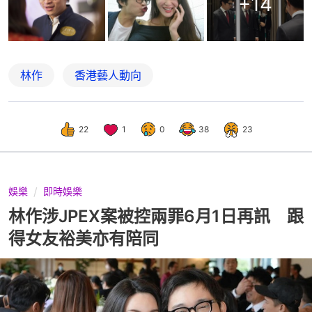
+
14
林作
香港藝人動向
22
1
0
38
23
娛樂
即時娛樂
林作涉JPEX案被控兩罪6月1日再訊 跟
得女友裕美亦有陪同