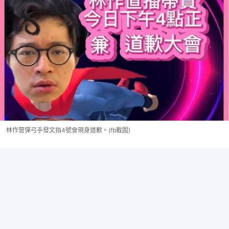
林作曾彈弓手發文指4號會現身道歉。(fb截圖)