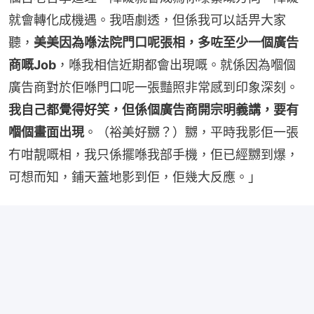
就會轉化成機遇。我唔劇透，但係我可以話畀大家
聽，
美美因為喺法院門口呢張相，多咗至少一個廣告
商嘅Job
，喺我相信近期都會出現嘅。就係因為嗰個
廣告商對於佢喺門口呢一張豔照非常感到印象深刻。
我自己都覺得好笑，但係個廣告商開宗明義講，要有
嗰個畫面出現
。（裕美好嬲？）嬲，平時我影佢一張
冇咁靚嘅相，我只係擺喺我部手機，佢已經嬲到爆，
可想而知，鋪天蓋地影到佢，佢幾大反應。」