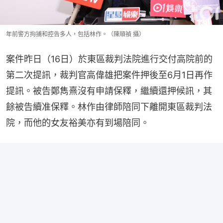
年前警方拘捕和控告多人，包括林作。（陳順禎 攝）
案件昨日（16日）於東區裁判法院進行交付高院前的
第二次提訊，裁判官高偉雄把案件押後至6月1日再作
提訊。被告鄭雋熹沒有申請保釋，繼續還押候訊，其
餘被告續准保釋。林作由律師陪同下離開東區裁判法
院，而他的女友裕美亦有到場陪同。