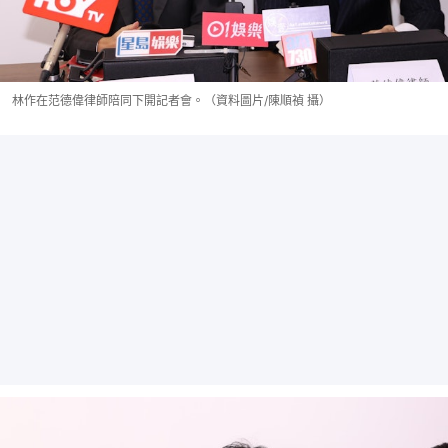
林作在范德偉律師陪同下開記者會。（資料圖片/陳順禎 攝）