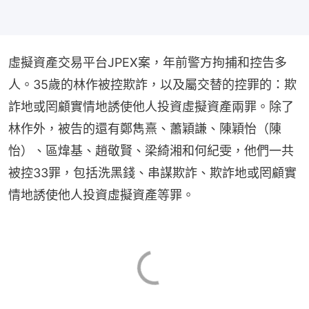
虛擬資產交易平台JPEX案，年前警方拘捕和控告多
人。35歲的林作被控欺詐，以及屬交替的控罪的：欺
詐地或罔顧實情地誘使他人投資虛擬資產兩罪。除了
林作外，被告的還有鄭雋熹、蕭穎謙、陳穎怡（陳
怡）、區煒基、趙敬賢、梁綺湘和何紀雯，他們一共
被控33罪，包括洗黑錢、串謀欺詐、欺詐地或罔顧實
情地誘使他人投資虛擬資產等罪。