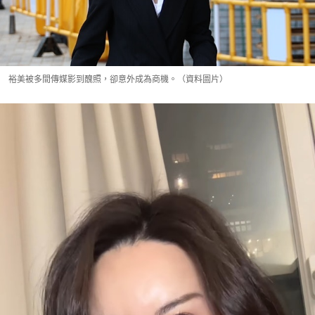
裕美被多間傳媒影到醜照，卻意外成為商機。（資料圖片）