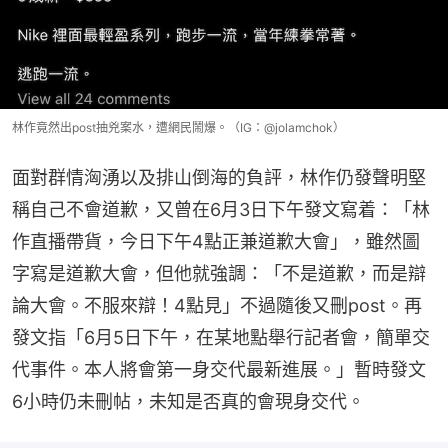
林作竟然出post抽兇案水，遭網民鬧爆。（IG：@jolamchok）
面對群情洶湧以及排山倒海的負評，林作仍發聲明堅
稱自己不會道歉，又曾在6月3日下午發文寫着：「林
作直播帶貨，今日下午4點正兼道歉大會」，雖然圖
字寫是道歉大會，但他就強調：「不是道歉，而是辯
論大會。不服來辯！4點見」不過隨後又刪post。再
發文指「6月5日下午，在某地點舉行記者會，簡單交
代事件。本人將會第一身交代最新進展。」暫時發文
6小時仍未刪帖，未知是否真的會現身交代。