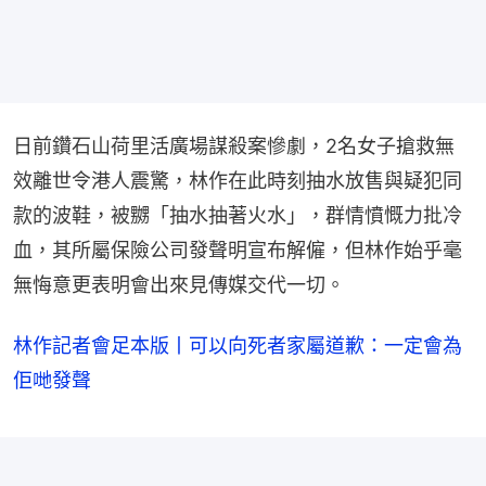
日前鑽石山荷里活廣場謀殺案慘劇，2名女子搶救無
效離世令港人震驚，林作在此時刻抽水放售與疑犯同
款的波鞋，被嬲「抽水抽著火水」，群情憤慨力批冷
血，其所屬保險公司發聲明宣布解僱，但林作始乎毫
無悔意更表明會出來見傳媒交代一切。
林作記者會足本版丨可以向死者家屬道歉：一定會為
佢哋發聲