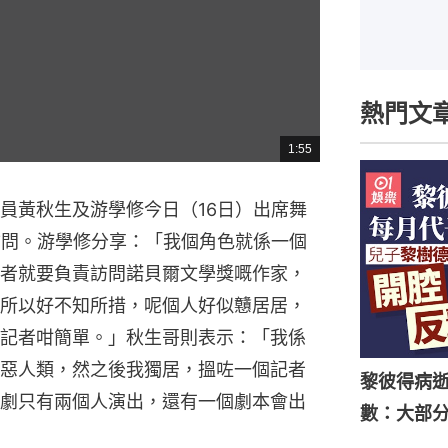
熱門文
1:55
總
共
時
間
員黃秋生及游學修今日（16日）出席舞
訪問。游學修分享：「我個角色就係一個
者就要負責訪問諾貝爾文學獎嘅作家，
所以好不知所措，呢個人好似戇居居，
記者咁簡單。」秋生哥則表示：「我係
惡人類，然之後我獨居，搵咗一個記者
黎彼得病
劇只有兩個人演出，還有一個劇本會出
數：大部