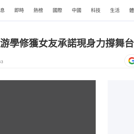
息
即時
熱榜
國際
中國
科技
生活
體
游學修獲女友承諾現身力撐舞台
43