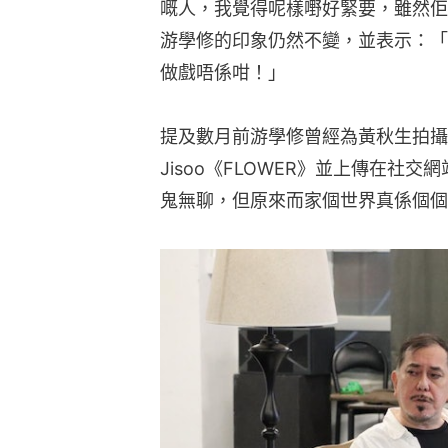
嘅人，我覺得呢樣嘢好緊要，雖然佢
游學修的印象仍然不變，並表示：「
做戲唔係咁！」
提及數月前游學修曾經為黃秋生拍攝
Jisoo《FLOWER》並上傳在社
鬼無聊，但原來而家個世界真係個個