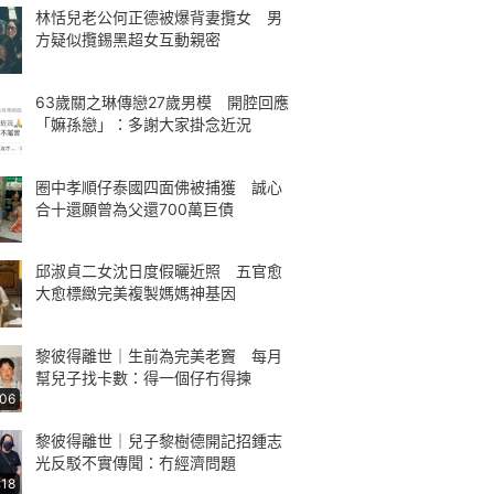
林恬兒老公何正德被爆背妻攬女 男
方疑似攬錫黑超女互動親密
63歲關之琳傳戀27歲男模 開腔回應
「嫲孫戀」：多謝大家掛念近況
圈中孝順仔泰國四面佛被捕獲 誠心
合十還願曾為父還700萬巨債
邱淑貞二女沈日度假曬近照 五官愈
大愈標緻完美複製媽媽神基因
黎彼得離世｜生前為完美老竇 每月
幫兒子找卡數：得一個仔冇得揀
:06
黎彼得離世｜兒子黎樹德開記招鍾志
光反駁不實傳聞：冇經濟問題
:18