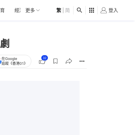
育
經濟
更多
01深圳
繁
觀點
|
简
健康
好食玩飛
登入
女
劇
32
在Google
追蹤《香港01》