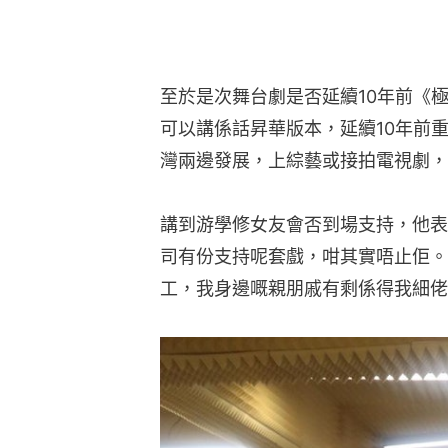
至於是次舞台劇是否延續10年前《
可以講係話昇華版本，延續10年前
灣兩邊發展，上綜藝或接拍電視劇，
講到游學修女友會否到場支持，他表
司有份支持呢套戲，咁其實唔止佢。
工，我身邊嘅親朋戚有剩係得我細佬