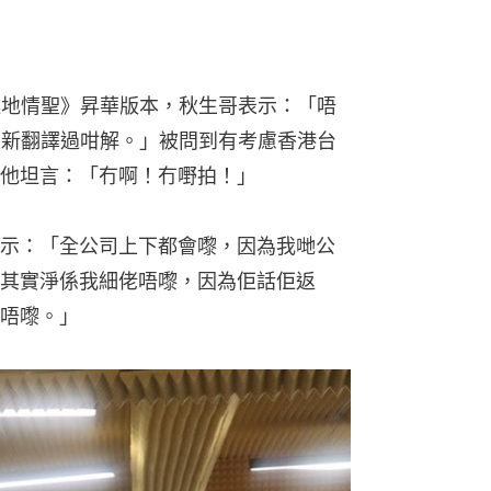
極地情聖》昇華版本，秋生哥表示：「唔
重新翻譯過咁解。」被問到有考慮香港台
他坦言：「冇啊！冇嘢拍！」
示：「全公司上下都會嚟，因為我哋公
其實淨係我細佬唔嚟，因為佢話佢返
唔嚟。」