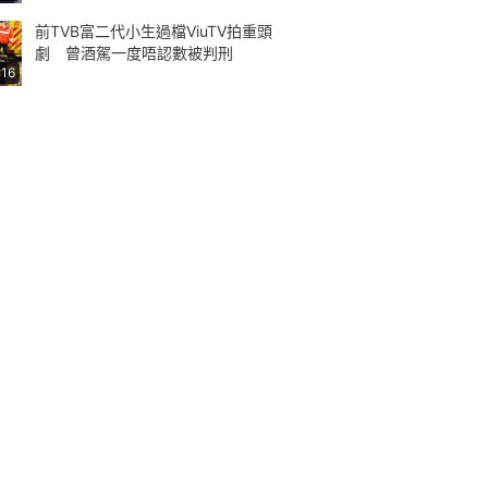
前TVB富二代小生過檔ViuTV拍重頭
劇 曾酒駕一度唔認數被判刑
:16