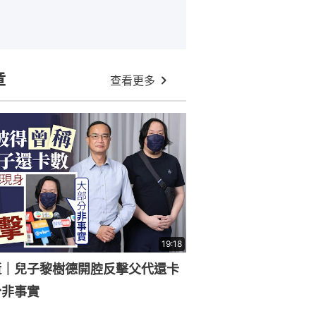
章
查看更多
19:18
逝｜兒子黎樹德開腔反擊父代還卡
分非事實