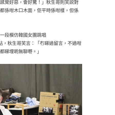
感覺好惡，會好驚！」秋生哥則笑説對
都係咁木口木面，佢平時係咁樣，但係
一段模仿韓國女團跳唱
交網站，秋生哥笑言：「冇睇過留言，不過咁
都睇埋啲無聊嘢。」