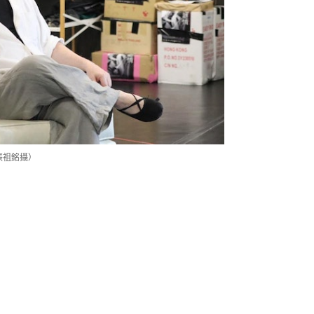
張祖銘攝）