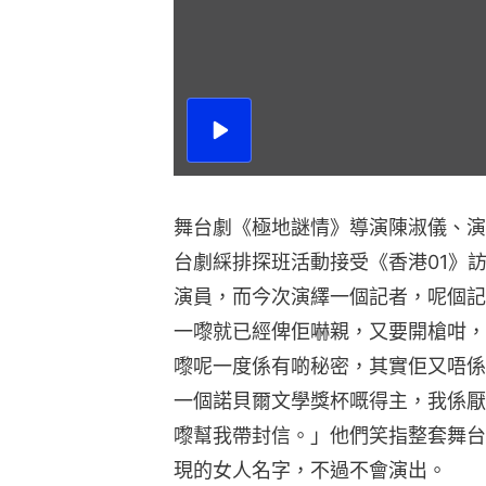
播
放
影
片
舞台劇《極地謎情》導演陳淑儀、演
台劇綵排探班活動接受《香港01》
演員，而今次演繹一個記者，呢個記
一嚟就已經俾佢嚇親，又要開槍咁，
嚟呢一度係有啲秘密，其實佢又唔係
一個諾貝爾文學獎杯嘅得主，我係厭
嚟幫我帶封信。」他們笑指整套舞台
現的女人名字，不過不會演出。