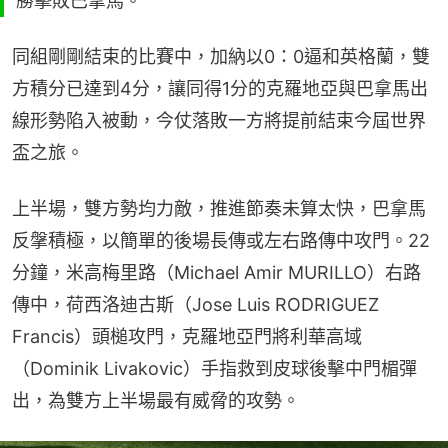
勝擊敗巴拿馬。
同組剛剛結束的比賽中，加納以0：0逼和英格蘭，雙
方積分已達到4分，讓同得1分的克羅地亞與巴拿馬出
線形勢陷入被動，今仗落敗一方將提前結束今屆世界
盃之旅。
上半場，雙方勢均力敵，推進節奏未算太快，巴拿馬
反搫積極，以簡單的後場長傳或左右路傳中攻門。22
分鐘，米高梅里路（Michael Amir MURILLO）右路
傳中，荷西洛迪古斯（Jose Luis RODRIGUEZ 
Francis）頭槌攻門，克羅地亞門將利華高域
（Dominik Livakovic）手指救到皮球後擊中門楣彈
出，為雙方上半場最有威脅的攻勢。