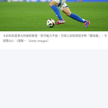
卡拉科利是意大利後防新星，防守能力不俗，可惜上仗對西班牙時「擺烏龍」，令
球隊以0：1落敗。（Getty Images）