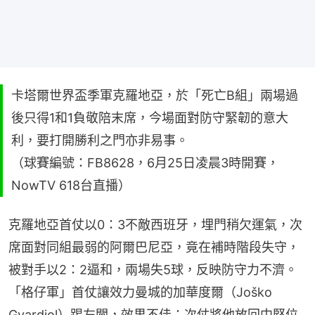
卡塔爾世界盃季軍克羅地亞，於「死亡B組」兩場過
後只得1和1負敬陪末席，今場面對防守緊韌的意大
利，要打開勝利之門亦非易事。
（球賽編號：FB8628，6月25日凌晨3時開賽，
NowTV 618台直播）
克羅地亞首仗以0：3不敵西班牙，埋門稍欠運氣，次
席面對同組最弱的阿爾巴尼亞，竟在補時階段失守，
被對手以2：2逼和，兩場失5球，反映防守力不濟。
「格仔軍」首仗讓效力曼城的加華度爾（Joško 
Gvardiol）踢左閘，效果不佳；次仗將他放回中堅位