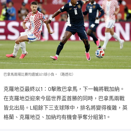
巴拿馬兩場比賽均遺憾以1球小負。（路透社）
克羅地亞最終以1：0擊敗巴拿馬，下一輪將戰加納。
在克羅地亞迎來今屆世界盃首勝的同時，巴拿馬兩戰
皆北出局。L組餘下三支球隊中，排名將變得複雜，英
格蘭、克羅地亞、加納均有機會爭奪分組第1。