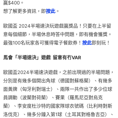
贏$400。
想了解更多資訊，即
按此
。
歐國盃 2024半場速決玩遊戲贏獎品！只要在上半留
意每個細節，半場休息時答中問題，即有機會獲獎。
最強100名玩家各可獲得電子餐飲券！
按此
即刻玩！
馬會「半場速決」遊戲  留意有冇VAR
歐國盃2024半場速決遊戲，之前出現過的半場問題，
分別是有幾多個開出角球（德國對蘇格蘭）、有幾多
面黃牌（匈牙利對瑞士）、兩隊一共作出了多少位球
員調動（波蘭對荷蘭）、賽果（羅馬尼亞對烏克
蘭）、李安度杜沙特的國家隊球衣號碼（比利時對斯
洛伐克）、幾多分鐘入第1球（土耳其對格魯吉亞）、