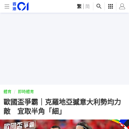
繁
|
简
體育
即時體育
歐國盃爭霸｜克羅地亞撼意大利勢均力
敵 宜取半角「細」