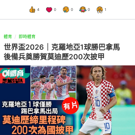
4
0
0
0
1
體育
即時體育
世界盃2026｜克羅地亞1球勝巴拿馬
後備兵奠勝賀莫迪歷200次披甲