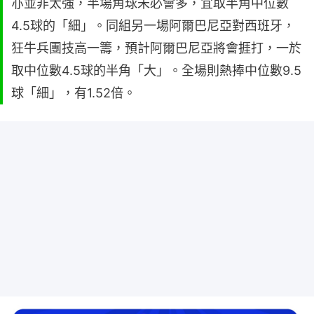
亦並非太強，半場角球未必會多，宜取半角中位數
4.5球的「細」。同組另一場阿爾巴尼亞對西班牙，
狂牛兵團技高一籌，預計阿爾巴尼亞將會捱打，一於
取中位數4.5球的半角「大」。全場則熱捧中位數9.5
球「細」，有1.52倍。