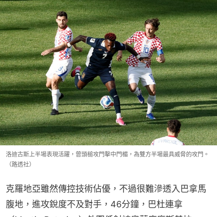
洛迪古斯上半場表現活躍，曾頭槌攻門擊中門楣，為雙方半場最具威脅的攻門。
（路透社）
克羅地亞雖然傳控技術佔優，不過很難滲透入巴拿馬
腹地，進攻銳度不及對手，46分鐘，巴杜連拿