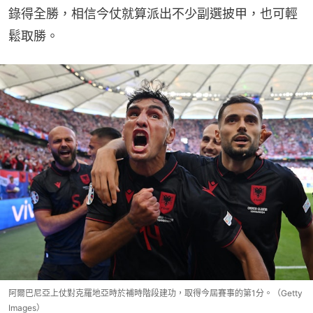
錄得全勝，相信今仗就算派出不少副選披甲，也可輕
鬆取勝。
阿爾巴尼亞上仗對克羅地亞時於補時階段建功，取得今屆賽事的第1分。（Getty
Images）