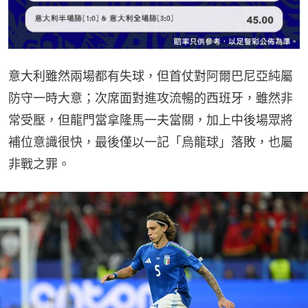
意大利雖然兩場都有失球，但首仗對阿爾巴尼亞純屬
防守一時大意；次席面對進攻流暢的西班牙，雖然非
常受壓，但龍門當拿隆馬一夫當關，加上中後場眾將
補位意識很快，最後僅以一記「烏龍球」落敗，也屬
非戰之罪。