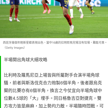
西班牙幾個年輕新星都表現出色，當中16歲的拉明耶馬完場沒有怯場，難能可貴。
（Getty Images）
半場開出角球大細攻略
比利時及羅馬尼亞上場皆與所屬對手合演半場角球
騷，前者與斯洛伐克合力炮製6個半角，後者跟烏克
蘭的比賽亦有6個半角，換言之今仗宜向半場角球中
位數4.5球的「大」埋手。同日格魯吉亞對捷克，雙
方攻力皆是麻麻，加上勢均力敵，半場隨時悶戰，可