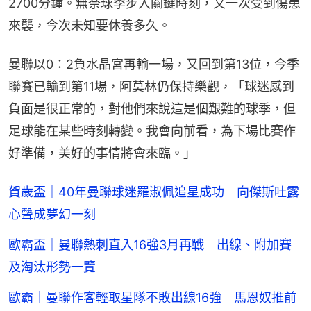
2700分鐘。無奈球季步入關鍵時刻，又一次受到傷患
來襲，今次未知要休養多久。
曼聯以0：2負水晶宮再輸一場，又回到第13位，今季
聯賽已輸到第11場，阿莫林仍保持樂觀，「球迷感到
負面是很正常的，對他們來說這是個艱難的球季，但
足球能在某些時刻轉變。我會向前看，為下場比賽作
好準備，美好的事情將會來臨。」
賀歲盃｜40年曼聯球迷羅淑佩追星成功 向傑斯吐露
心聲成夢幻一刻
歐霸盃｜曼聯熱刺直入16強3月再戰 出線、附加賽
及淘汰形勢一覽
歐霸｜曼聯作客輕取星隊不敗出線16強 馬恩奴推前