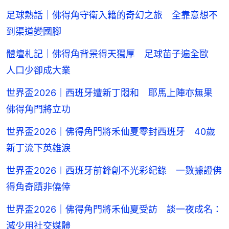
足球熱話｜佛得角守衛入籍的奇幻之旅 全靠意想不
到渠道變國腳
體壇札記｜佛得角背景得天獨厚 足球苗子遍全歐
人口少卻成大業
世界盃2026｜西班牙遭新丁悶和 耶馬上陣亦無果
佛得角門將立功
世界盃2026｜佛得角門將禾仙夏零封西班牙 40歲
新丁流下英雄淚
世界盃2026︱西班牙前鋒創不光彩紀錄 一數據證佛
得角奇蹟非僥倖
世界盃2026｜佛得角門將禾仙夏受訪 談一夜成名：
減少用社交媒體