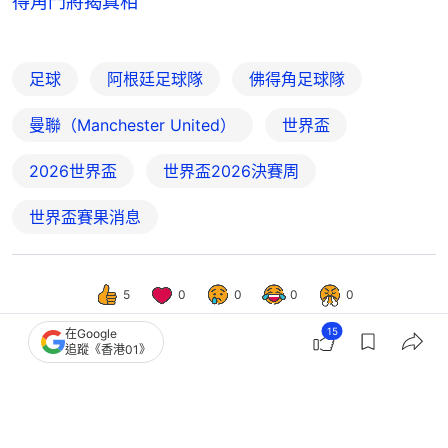
得角門將揭真相
足球
阿根廷足球隊
佛得角足球隊
曼聯（Manchester United）
世界盃
2026世界盃
世界盃2026決賽周
世界盃賽果消息
5
0
0
0
0
15
在Google
追蹤《香港01》
體育
即時體育
曼聯負列斯聯 「矮馬」扯頭髮被逐