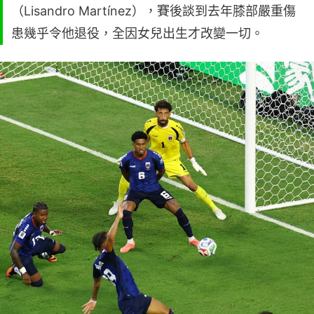
（Lisandro Martínez），賽後談到去年膝部嚴重傷
患幾乎令他退役，全因女兒出生才改變一切。