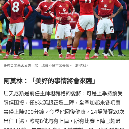
曼聯負水晶宮又輸一場，球員不禁垂頭喪氣。（路透社）
阿莫林：「美好的事情將會來臨」
馬天尼斯是前任主帥坦赫格的愛將，可是上季持續受
膝傷困擾，僅8次英超正選上陣，全季加起來各項賽
事僅上陣900分鐘。今季他回復健康，24場聯賽20次
出任正選，歐霸8仗均有上陣，所有比賽上陣已超過