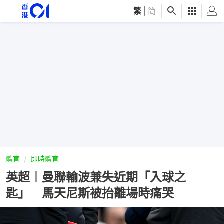
繁
|
简
體育
即時體育
英超︱曼聯輸波兼失近期「入球之
匙」 馬天尼斯被抬離場時痛哭