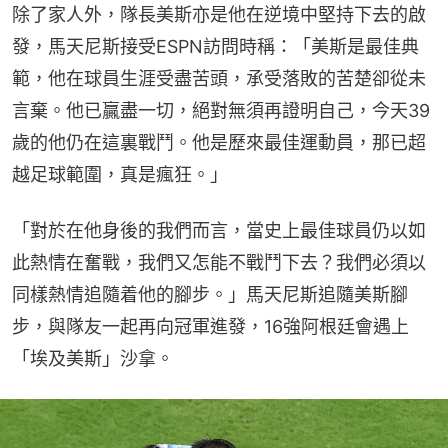
除了家人外，隊長美斯亦是他在逆境中堅持下去的啟
發，馬天尼斯接受ESPN訪問時稱：「美斯是最佳典
範，他在球員生涯受盡苦頭，承受落敗的苦楚卻從未
言棄。他已贏盡一切，絕對無須再證明自己，今天39
歲的他仍在這裏戰鬥。他是歷來最佳運動員，那已超
越足球範圍，真是瘋狂。」
「對於在他身後的我們而言，當史上最佳球員仍以如
此熱情在奮戰，我們又怎能不戰鬥下去？我們必須以
同樣熱情追隨着他的腳步。」馬天尼斯追隨美斯腳
步，與隊友一起再向冠軍進發，16強阿根廷會遇上
「埃及美斯」沙拿。