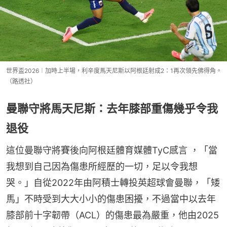
世界盃2026︱加時上半場，利辛度馬天尼斯以阿根廷射成2：1再次領先佛得角。
（路透社）
曼聯守將馬天尼斯：去年膝部重傷幾乎令我
退役
這位曼聯守將賽後向阿根廷體育媒體TyC感言 ，「當
我想到自己因為傷患所經歷的一切，足以令我想
哭。」自從2022年由阿積士轉投英超球會曼聯，「矮
馬」不時受到大大小小的傷患困擾，不過當中以去年
膝部前十字韌帶（ACL）的傷患最為嚴重，他由2025