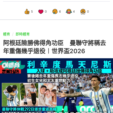
5
0
6
4
0
體育
即時體育
阿根廷險勝佛得角功臣 曼聯守將稱去
年重傷幾乎退役︱世界盃2026