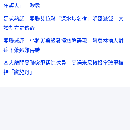
年輕人」｜歐霸
足球熱話｜曼聯艾拉夥「深水埗名宿」明哥派飯 大
讚對方是傳奇
曼聯球評｜小將災難級發揮疲態盡現 阿莫林換人對
症下藥艱難得勝
四大離開曼聯突飛猛進球員 麥湯米尼轉投拿玻里被
指「變施丹」