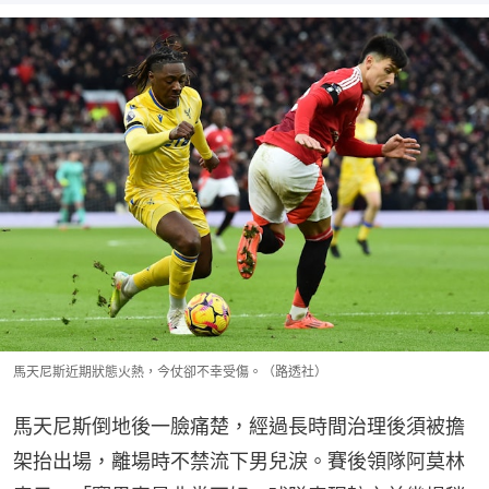
馬天尼斯近期狀態火熱，今仗卻不幸受傷。（路透社）
馬天尼斯倒地後一臉痛楚，經過長時間治理後須被擔
架抬出場，離場時不禁流下男兒淚。賽後領隊阿莫林