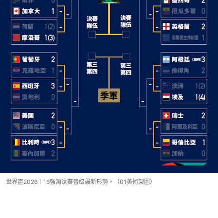
世界盃2026｜16強淘汰賽晉級最新形勢。（01美術製圖）