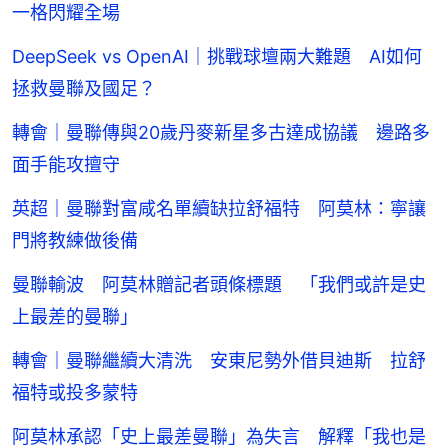
一格閃耀全場
DeepSeek vs OpenAI｜挑戰球壇兩大難題 AI如何
拯救曼聯及國足？
轉會｜曼聯傳與20歲丹麥新星多古達成協議 邊路多
面手能攻擅守
英超｜曼聯對富咸名單續缺拉舒福特 阿莫林：寧讓
門將教練做後備
曼聯輸波 阿莫林贈記者頭條標題 「我們或許是史
上最差的曼聯」
轉會｜曼聯繼續大清洗 安東尼勢外借貝迪斯 拉舒
福特或投多蒙特
阿莫林承認「史上最差曼聯」為失言 解釋「我也是