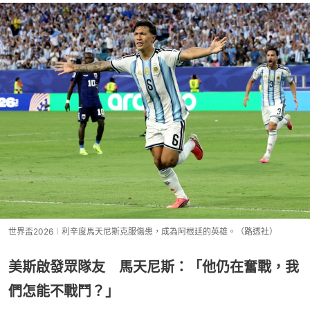
世界盃2026︱利辛度馬天尼斯克服傷患，成為阿根廷的英雄。（路透社）
美斯啟發眾隊友 馬天尼斯：「他仍在奮戰，我
們怎能不戰鬥？」