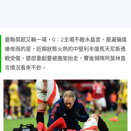
曼聯英超又輸一場，0：2主場不敵水晶宮，屋漏偏逢
連夜雨的是，近期狀態火熱的中堅利辛度馬天尼斯勇
戰受傷，膝部重創要被擔架抬走，賽後領隊阿莫林直
言情況看來不妙。