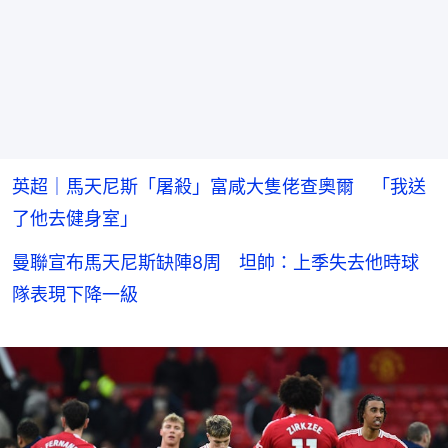
英超｜馬天尼斯「屠殺」富咸大隻佬查奧爾 「我送
了他去健身室」
曼聯宣布馬天尼斯缺陣8周 坦帥：上季失去他時球
隊表現下降一級