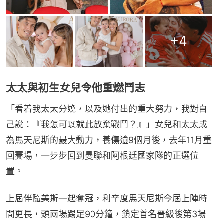
+
4
太太與初生女兒令他重燃鬥志
「看着我太太分娩，以及她付出的重大努力，我對自
己說：『我怎可以就此放棄戰鬥？』」女兒和太太成
為馬天尼斯的最大動力，養傷逾9個月後，去年11月重
回賽場，一步步回到曼聯和阿根廷國家隊的正選位
置。
上屆伴隨美斯一起奪冠，利辛度馬天尼斯今屆上陣時
間更長，頭兩場踢足90分鐘，鎖定首名晉級後第3場