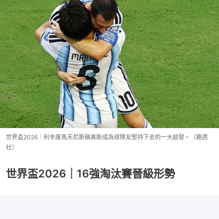
世界盃2026︱利辛度馬天尼斯稱美斯成為球隊友堅持下去的一大啟發。（路透
社）
世界盃2026｜16強淘汰賽晉級形勢