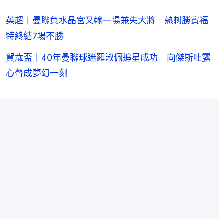
英超︱曼聯負水晶宮又輸一場兼失大將 熱刺勝賓福
特終結7場不勝
賀歲盃｜40年曼聯球迷羅淑佩追星成功 向傑斯吐露
心聲成夢幻一刻