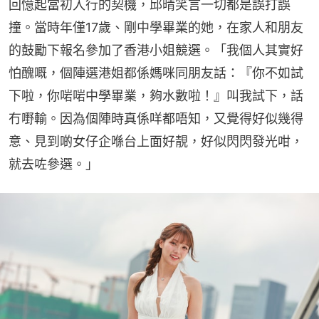
回憶起當初入行的契機，邱晴笑言一切都是誤打誤
撞。當時年僅17歲、剛中學畢業的她，在家人和朋友
的鼓勵下報名參加了香港小姐競選。「我個人其實好
怕醜嘅，個陣選港姐都係媽咪同朋友話：『你不如試
下啦，你啱啱中學畢業，夠水數啦！』叫我試下，話
冇嘢輸。因為個陣時真係咩都唔知，又覺得好似幾得
意、見到啲女仔企喺台上面好靚，好似閃閃發光咁，
就去咗參選。」