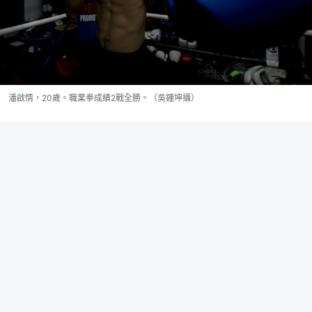
潘啟情，20歲。職業拳成績2戰全勝。（吳鍾坤攝）