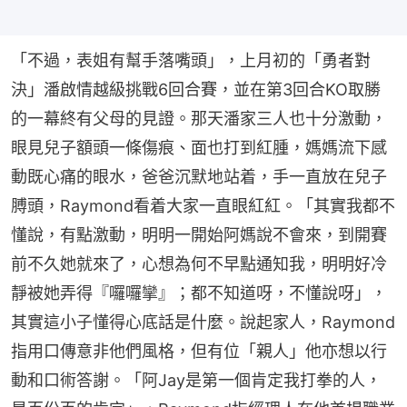
「不過，表姐有幫手落嘴頭」，上月初的「勇者對
決」潘啟情越級挑戰6回合賽，並在第3回合KO取勝
的一幕終有父母的見證。那天潘家三人也十分激動，
眼見兒子額頭一條傷痕、面也打到紅腫，媽媽流下感
動既心痛的眼水，爸爸沉默地站着，手一直放在兒子
膊頭，Raymond看着大家一直眼紅紅。「其實我都不
懂說，有點激動，明明一開始阿媽說不會來，到開賽
前不久她就來了，心想為何不早點通知我，明明好冷
靜被她弄得『囉囉攣』；都不知道呀，不懂說呀」，
其實這小子懂得心底話是什麼。說起家人，Raymond
指用口傳意非他們風格，但有位「親人」他亦想以行
動和口術答謝。「阿Jay是第一個肯定我打拳的人，