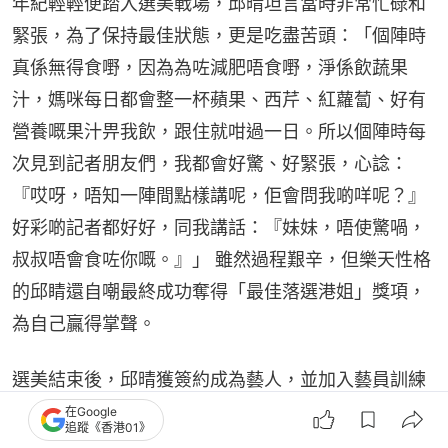
年紀輕輕便踏入選美戰場，邱晴坦言當時非常忙碌和
緊張，為了保持最佳狀態，更是吃盡苦頭：「個陣時
真係無得食嘢，因為為咗減肥唔食嘢，淨係飲蔬果
汁，媽咪每日都會整一杯蘋果、西芹、紅蘿蔔、好有
營養嘅果汁畀我飲，跟住就咁過一日。所以個陣時每
次見到記者朋友們，我都會好驚、好緊張，心諗：
『哎呀，唔知一陣間點樣講呢，佢會問我啲咩呢？』
好彩啲記者都好好，同我講話：『妹妹，唔使驚喎，
叔叔唔會食咗你嘅。』」 雖然過程艱辛，但樂天性格
的邱睛還自嘲最終成功奪得「最佳落選港姐」獎項，
為自己贏得掌聲。
選美結束後，邱晴獲簽約成為藝人，並加入藝員訓練
班及擔任兒童節目主持，正式開啟了她的演藝生涯。 
在Google
追蹤《香港01》
她形容這就像是打開了潘朵拉的盒子：「選完美之後