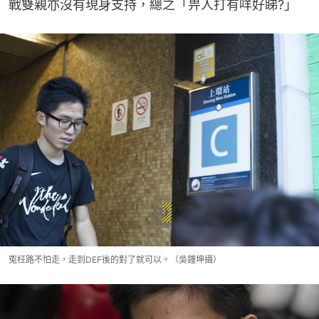
戰雙親亦沒有現身支持，總之「畀人打有咩好睇?」
冤枉路不怕走，走到DEF後的對了就可以。（吳鍾坤攝）