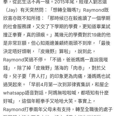
拳，從此生活不再一樣。2015年尾，經理人劉志遠
（Jay）有天突然問：「想轉全職嗎?」Raymond既
欣喜亦既不知所措：「那時候已在毅進讀了一個學期
的社會服務課，又交了下學期的學費，更知道畢業試
撞正拳賽，真的頭痕。」萬幾元的學費對於19歲的他
是非常巨額，但心知兩邊兼顧終兩頭不到岸，「最後
決定唔好煩喇，『皮幾野』算啦」，說到此，
Raymond笑過不停。「不過，爸爸媽媽一直說我嘥
錢」，除了掉「皮幾野」落海的「肉赤」，對於父
母，兒子要「畀人打」的印象更為肉痛，潘媽媽也試
過哭起來。「早前4月第一次到菲律賓集訓，和屋企
whatsapp語音對話，阿媽無啦啦喊，都唔知有什麼
好喊」，這個年輕拳手又哈哈大笑。事實上，
Raymond打拳兩年父母未有支持，轉至全職後的處子