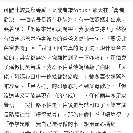
可能比較憂愁善感，又或者錯focus，那天在「勇者
對決」一個情景長留在我腦海：有一個媽媽走出來，
哭着說：「他原來是那麼厲害，我永遠支持！」然後
有個穿起巴塞作客波衫的爸爸突然補一句，「要煲北
芪黨參呀」。「對呀，回去真的喝了湯，說什麼會去
瘀的；其實都無瘀，塊面撞到了一下咋嘛」，那個兒
子潘啟情笑着說。我忍不住替他媽媽翻了白眼：「大
佬，阿媽心目中一條絲都好瘀㗎！」輸多贏少遭舊拳
館放棄、「畀人打」的印象亦討不到父母歡心，「但
沒這些又可能無現在（的小成）」，僅僅兩年多足以
覺悟－－冤枉路不怕走，往後走對就可以了。笑言成
長階段往往「唔得就算」，那為什麼打拳「唔算得」?
「拳擊是唯一我自己選擇做的事，想用盡心機經