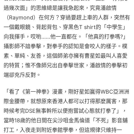
過幾次面」的思維總是讓我急起來，究竟潘啟情
（Raymond）在何方？穿過要趕上車的人群，突然有
一個戴眼鏡、背起背包、穿黑色T shirt的「中學生」
向我揮手，哎喲......他一直都在。「他真的打拳嗎?」
攝影師不諳拳擊，對拳手的認知是會咬人的樣子。樸
素、單純、友善，這個師弟亦擁有曹星如最叫人喜愛
的特質；惟不像師兄出自拳擊世家，潘啟情的拳擊初
端卻充斥反對。
「看了《第一神拳》漫畫，剛好星如贏得WBC亞洲洲
際金腰帶，就想原來香港人都可以打得那麼厲害，那
時候考完DSE無事幹所以便抱嘗試心態就打拳了」， 
當時18歲的他日間在尖沙咀金馬倫道「不死」影音舖
打工，入夜走到附近拳館學拳，但這規律只維持一