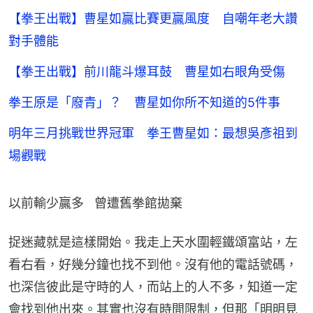
【拳王出戰】曹星如贏比賽更贏風度 自嘲年老大讚
對手體能
【拳王出戰】前川龍斗爆耳鼓 曹星如右眼角受傷
拳王原是「廢青」？ 曹星如你所不知道的5件事
明年三月挑戰世界冠軍 拳王曹星如：最想吳彥祖到
場觀戰
以前輸少贏多   曾遭舊拳館拋棄
捉迷藏就是這樣開始。我走上天水圍輕鐵頌富站，左
看右看，好幾分鐘也找不到他。沒有他的電話號碼，
也深信彼此是守時的人，而站上的人不多，知道一定
會找到他出來。其實也沒有時間限制，但那「明明見