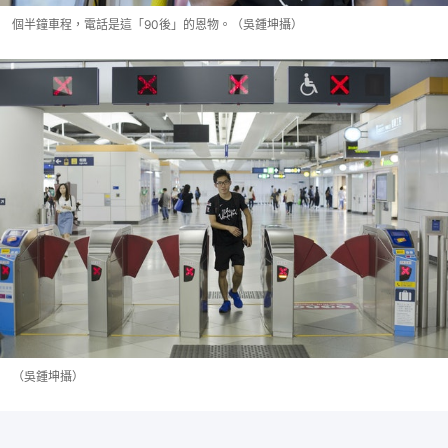
個半鐘車程，電話是這「90後」的恩物。（吳鍾坤攝）
（吳鍾坤攝）