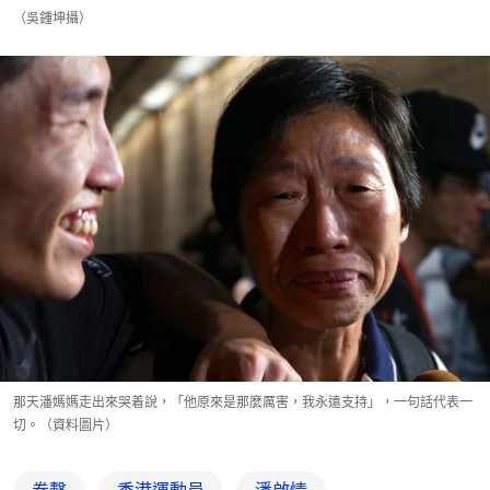
（吳鍾坤攝）
那天潘媽媽走出來哭着說，「他原來是那麼厲害，我永遠支持」，一句話代表一
切。（資料圖片）