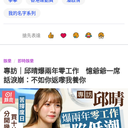
拳擊
香港運動員
潘啟情
我的名字系列
搶先表達
娛樂
即時娛樂
專訪｜邱晴爆兩年零工作 憶爺爺一席
話淚崩：不如你返嚟我養你