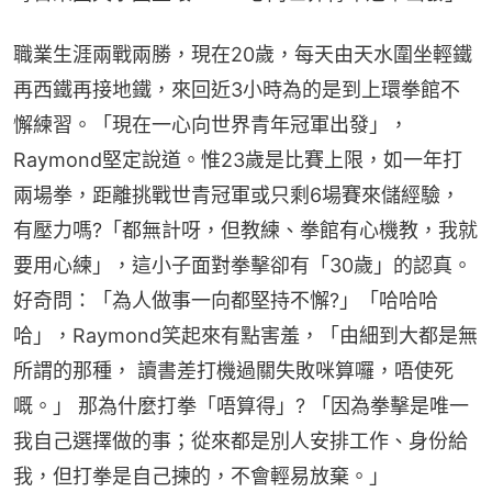
職業生涯兩戰兩勝，現在20歲，每天由天水圍坐輕鐵
再西鐵再接地鐵，來回近3小時為的是到上環拳館不
懈練習。「現在一心向世界青年冠軍出發」，
Raymond堅定說道。惟23歲是比賽上限，如一年打
兩場拳，距離挑戰世青冠軍或只剩6場賽來儲經驗，
有壓力嗎?「都無計呀，但教練、拳館有心機教，我就
要用心練」，這小子面對拳擊卻有「30歲」的認真。
好奇問：「為人做事一向都堅持不懈?」「哈哈哈
哈」，Raymond笑起來有點害羞，「由細到大都是無
所謂的那種， 讀書差打機過關失敗咪算囉，唔使死
嘅。」 那為什麼打拳「唔算得」? 「因為拳擊是唯一
我自己選擇做的事；從來都是別人安排工作、身份給
我，但打拳是自己揀的，不會輕易放棄。」