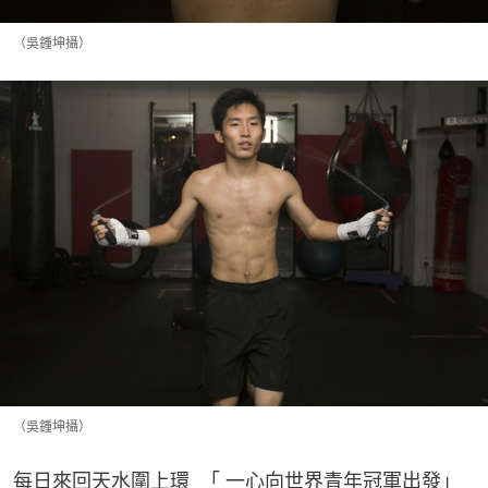
（吳鍾坤攝）
（吳鍾坤攝）
每日來回天水圍上環  「 一心向世界青年冠軍出發」