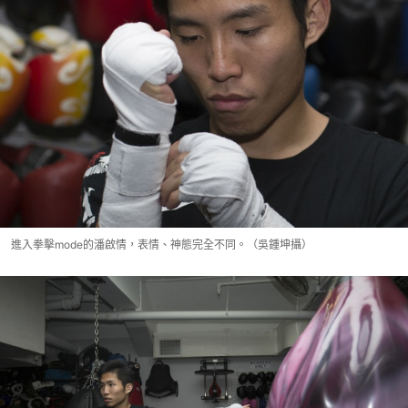
進入拳擊mode的潘啟情，表情、神態完全不同。（吳鍾坤攝）