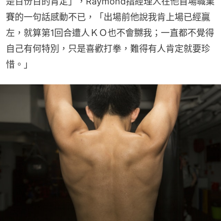
是百份百的肯定」，Raymond指經理人在他首場職業
賽的一句話感動不已，「出場前他說我肯上場已經贏
左，就算第1回合遭人ＫＯ也不會嬲我；一直都不覺得
自己有何特別，只是喜歡打拳，難得有人肯定就要珍
惜。」