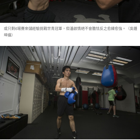
或只剩6場賽來儲經驗挑戰世青冠軍，但潘啟情絕不會膽怯反之愈練愈強。（吳鍾
坤攝）