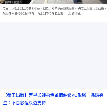
要由天水圍走到上環的路很遠，但為了打拳多遠他也願意。 先要上輕鐵再到西鐵，
然後在南昌轉車到香港站，再走到中環站去上環。（吳鍾坤攝）
【拳王出戰】曹星如師弟潘啟情越級KO取勝 媽媽哭
泣：不喜歡但永遠支持