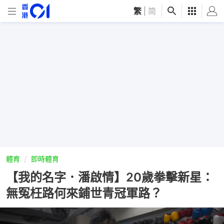
繁
|
简
體育
即時體育
【我的名字．潘啟情】20歲拳擊新星：
無冤枉路何來鋪世青冠軍路？