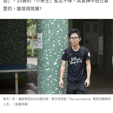
營」，20歲的「小拳王」堅定不移。其實揀中自己喜
愛的，誰捨得放棄?
每天一早，潘啟情就由天水圍出發，那天他穿起「the wonderkid」曹星如團隊的
上衣。（吳鍾坤攝）