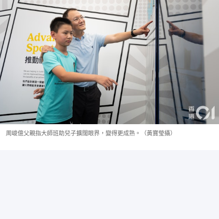
周峻億父親指大師班助兒子擴闊眼界，變得更成熟。（黃寶瑩攝）