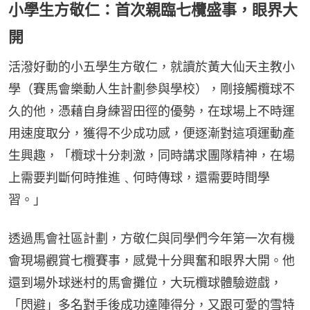
小學生方敬仁：首次親臨七欖盛事，眼界大
開
活潑好動的小五學生方敬仁，就讀於黃大仙天主教小
學（賽馬會樂動人生計劃參與學校），剛接觸欖球不
久的他，憑藉自身練習田徑的優勢，在球場上不時運
用速度取分，獲得不少成功感，便逐漸對這項運動產
生興趣，「欖球十分刺激，同時講求團隊精神，在場
上需要判斷何時推進﹑何時傳球，還需要時間學
習。」
透過馬會社區計劃，方敬仁與同學們今年第一次有機
會現場觀賞七欖賽事，感覺十分興奮和眼界大開。他
還到場外球迷村的馬會攤位，大玩欖球體驗遊戲，
「閃避」多名對手後成功達陣得分，又跟可愛的雪特