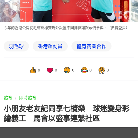
今年的香港公開羽毛球錦標賽場外設置不同攤位讓觀眾們參與。（黃寶瑩攝）
羽毛球
香港運動員
體育商業合作
9
0
0
0
0
體育
即時體育
小朋友老友記同享七欖樂 球迷變身彩
繪義工 馬會以盛事連繫社區