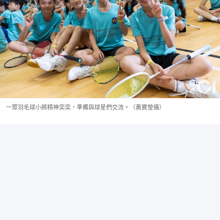
一眾羽毛球小將精神奕奕，準備與球星們交流。（黃寶瑩攝）