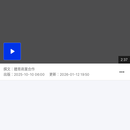
播
放
2:37
總
影
共
片
時
撰文：
體育商業合作
間
出版：
2025-10-10 06:00
更新：
2026-01-12 19:50