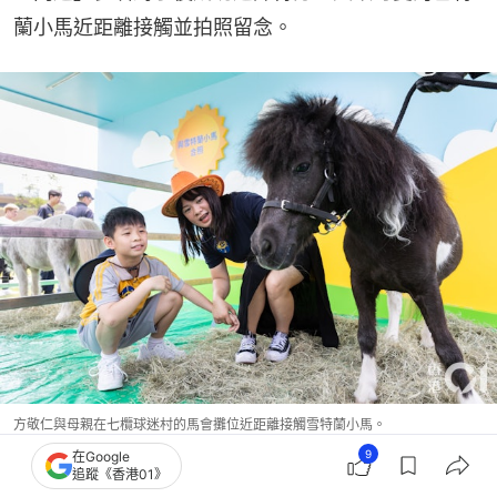
蘭小馬近距離接觸並拍照留念。
方敬仁與母親在七欖球迷村的馬會攤位近距離接觸雪特蘭小馬。
9
在Google
追蹤《香港01》