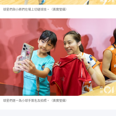
球星們與小將們在場上切磋球技。（黃寶瑩攝）
球星們逐一為小球手簽名及拍照。（黃寶瑩攝）