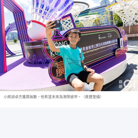
小將胡卓杰獲獎無數，他希望未來為港隊披甲。（黃寶瑩攝）