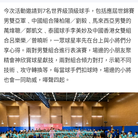
今次活動邀請到7名世界級頂級球手，包括應屆世錦賽
男雙亞軍﹑中國組合陳柏陽／劉毅﹑馬來西亞男雙的
萬煒聰／鄭凱文﹑泰國球手李美妙及中國香港女雙組
合呂樂樂／曾曉昕，一眾球星率先在台上與小將們分
享心得。兩對男雙組合進行表演賽，場邊的小朋友聚
精會神欣賞球星獻技，兩對組合傾力對打，示範不同
技術﹑攻守轉換等，每當球手們扣球時，場邊的小將
也會一同助威，嘩聲四起。