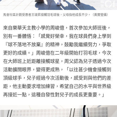
馬會社區計劃受惠者王竣昇接觸羽毛球後，父母指他成長不少。（黃寶瑩攝）
來自樂華天主教小學的周峻億，首次參加大師班後，
別有一番體悟：「感覺好榮幸，我在球員們身上學到
『球不落地不放棄』的精神，鼓勵我繼續努力，爭取
更好的成績。」周峻億在二年級開始打羽毛球，今次
在大師班上近距離接觸球星，周父認為兒子透過今次
活動擴闊眼界，變得更成熟，「以往甚少機會接觸到
頂級球手，兒子經過今次活動後，感受到與他們的差
距，他主動要求增加練習，希望自己的水平與世界級
再接近一點，這種自發性對兒子的成長更重要。」