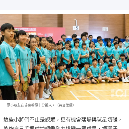
一眾小朋友在場邊看得十分投入。（黃寶瑩攝）
這些小將們不止是觀眾，更有機會落場與球星切磋，
能夠自己手握球拍傾盡全力挑戰一眾球星，揮灑汗