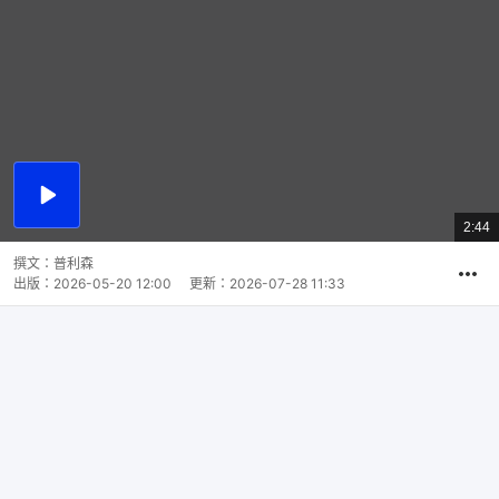
播
放
2:44
總
影
共
片
時
撰文：
普利森
間
出版：
2026-05-20 12:00
更新：
2026-07-28 11:33