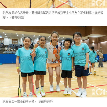
港隊女雙組合呂樂樂／曾曉昕希望透過活動啟發更多小朋友在羽毛球路上繼續追
夢。（黃寶瑩攝）
呂樂樂與一眾小球手合照。（黃寶瑩攝）