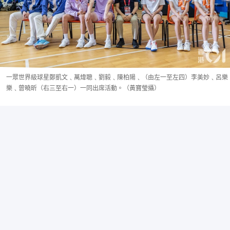
一眾世界級球星鄭凱文﹑萬煒聰﹑劉毅﹑陳柏陽﹑（由左一至左四）李美妙﹑呂樂
樂﹑曾曉昕（右三至右一）一同出席活動。（黃寶瑩攝）