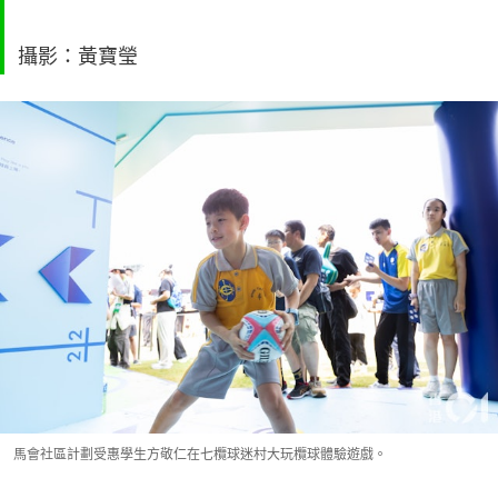
攝影：黃寶瑩
馬會社區計劃受惠學生方敬仁在七欖球迷村大玩欖球體驗遊戲。