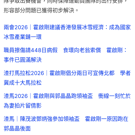
隊爭取出賽機會，同時保障運動員團隊的出行安排，
形容部分問題已獲得初步解決。
兩會2026｜霍啟剛建議香港發展冰雪經濟：成為國家
冰雪產業鏈一環
職員擦傷請448日病假 食環向老翁索償 霍啟剛：
事件已圓滿解決
渣打馬拉松2026｜霍啟剛倡分兩日可宣傳北都 學者
冀成十大馬拉松
渣馬2026｜霍啟剛與郭晶晶跑領袖盃 衝線一刻忙於
為妻拍片留倩影
渣馬｜陳茂波鄧炳強參加領袖盃 霍啟剛一原因跑在
郭晶晶後面