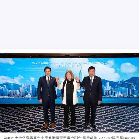
ANOC大會督導委員會主席兼港協暨奧委會副會 長霍啟剛、ANOC秘書長Gunilla