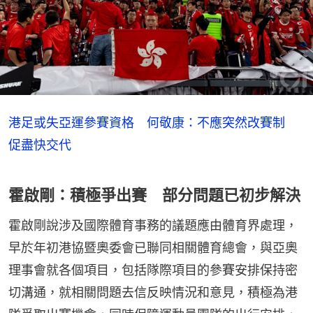
港足或失亞運參賽資格 何敬康：不應突然改賽制
促盡快交代
霍啟剛：積極爭出賽 部分問題已初步解決
霍啟剛說涉及國際體育事務的議題應由體育界處理，
早於年初港協暨奧委會已聯同相關體育總會，與亞奧
理事會就各個項目，包括隊際項目的參賽安排保持密
切溝通，就相關問題去信反映情況和意見，積極為港