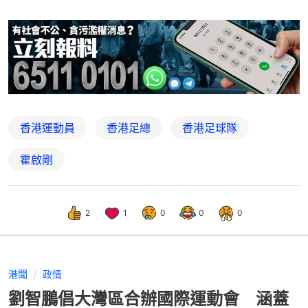
香港運動員
香港足總
香港足球隊
霍啟剛
2
1
0
0
0
港聞
政情
劉智鵬倡大灣區合辦國際運動會 涵蓋