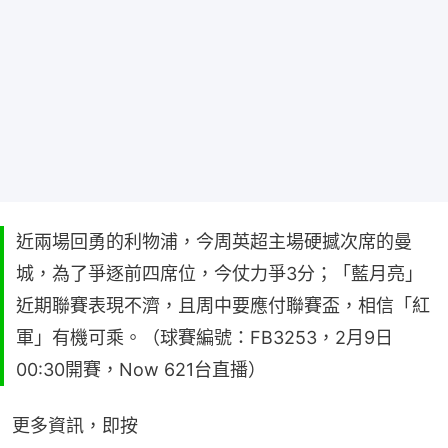
近兩場回勇的利物浦，今周英超主場硬撼次席的曼
城，為了爭逐前四席位，今仗力爭3分；「藍月亮」
近期聯賽表現不濟，且周中要應付聯賽盃，相信「紅
軍」有機可乘。（球賽編號：FB3253，2月9日
00:30開賽，Now 621台直播）
更多資訊，即按 