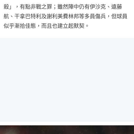
殺」，有點非戰之罪；雖然陣中仍有伊沙克、遠藤
航、干拿巴特利及謝利美費林邦等多員傷兵，但球員
似乎漸拾佳態，而且也建立起默契。