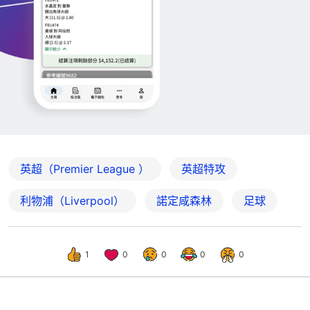
英超（Premier League ）
英超特攻
利物浦（Liverpool）
諾定咸森林
足球
1
0
0
0
0