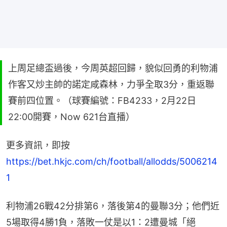
上周足總盃過後，今周英超回歸，貌似回勇的利物浦
作客又炒主帥的諾定咸森林，力爭全取3分，重返聯
賽前四位置。（球賽編號：FB4233，2月22日
22:00開賽，Now 621台直播）
更多資訊，即按 
https://bet.hkjc.com/ch/football/allodds/5006214
1
利物浦26戰42分排第6，落後第4的曼聯3分；他們近
5場取得4勝1負，落敗一仗是以1：2遭曼城「絕