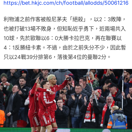
https://bet.hkjc.com/ch/football/allodds/50061216
利物浦之前作客被般尼茅夫「絕殺」，以2：3敗陣，
也被打破13場不敗身，但知恥近乎勇下，近兩場共入
10球，先於歐聯以6：0大勝卡拉巴克，再在聯賽以
4：1反勝紐卡素。不過，由於之前失分不少，因此暫
只以24戰39分排第6，落後第4位的曼聯2分。