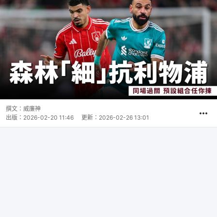
撰文：
威廉神
出版：
2026-02-20 11:46
更新：
2026-02-26 13:01