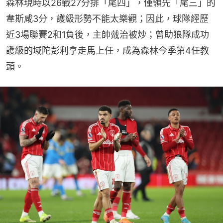
森林現時以26戰27分排「尾四」，僅領先「尾三」的
韋斯咸3分，護級形勢不能太樂觀；因此，球隊經歷
近3場聯賽2和1負後，主帥戴治被炒；曾助狼隊成功
護級的域陀彭利拿走馬上任，成為森林今季第4任教
頭。