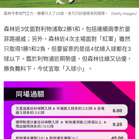
森林今季攻門乏力，聯賽只入了25球，攻力只好過榜末的狼隊。（Getty Images）
森林近3仗面對利物浦取2勝1和，包括連續兩季於晏
菲路揚威；另外，森林近4次主場面對「紅軍」雖然
只取得1勝1和2負，但要留意的是這4仗總入球都在3
球以下。鑑於利物浦近期勢盛，但森林往績又佔優，
勝負難料下，今仗宜取「入球小」。