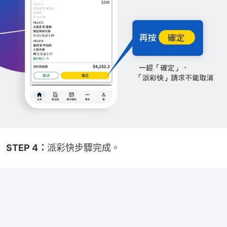
STEP 4：
派彩快步驟完成。