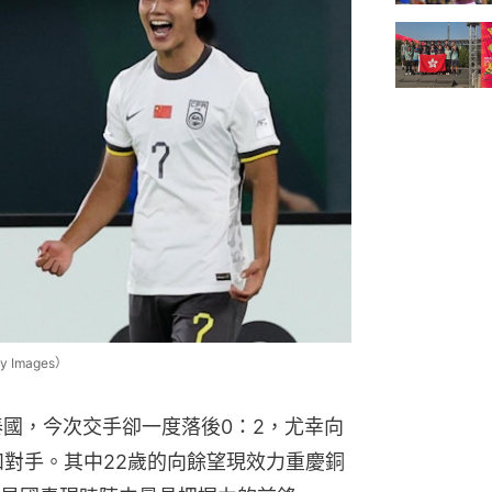
Images）
泰國，今次交手卻一度落後0：2，尤幸向
和對手。其中22歲的向餘望現效力重慶銅