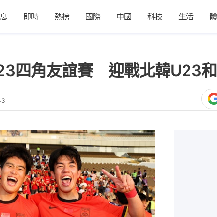
息
即時
熱榜
國際
中國
科技
生活
體
23四角友誼賽 迎戰北韓U23
43