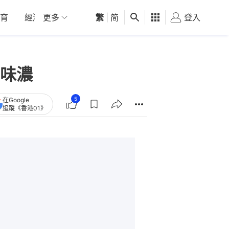
育
經濟
更多
01深圳
繁
觀點
|
简
健康
好食玩飛
登入
女
和味濃
5
在Google
追蹤《香港01》