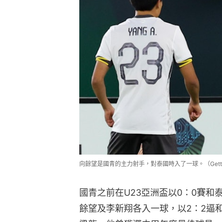
向餘望是國青的主力射手，對泰國時入了一球。（Getty 
國青之前在U23亞洲盃以0：0賽和
餘望及李新翔各入一球，以2：2逼