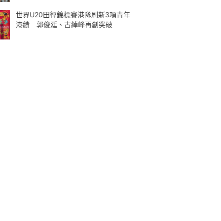
世界U20田徑錦標賽港隊刷新3項青年
港績 郭俊廷、古綽峰再創突破