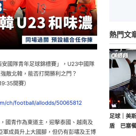
熱門文
西安國隊青年足球錦標賽」，U23中國隊
上強敵北韓，能否打開勝利之門？
19:35開賽）
om/ch/football/allodds/50065812
足球｜美
，國青作為東道主，迎擊泰國、越南及
盾 巴塞
盃亞軍成員升上大國腳，但仍有彭嘯及王博