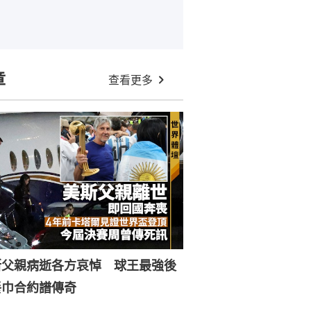
章
查看更多
斯父親病逝各方哀悼 球王最強後
餐巾合約譜傳奇