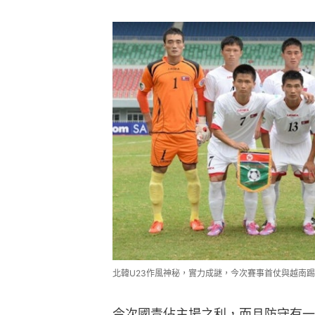
北韓U23作風神秘，實力成謎，今次賽事首仗與越南踢
今次國青佔主場之利，而且防守有一