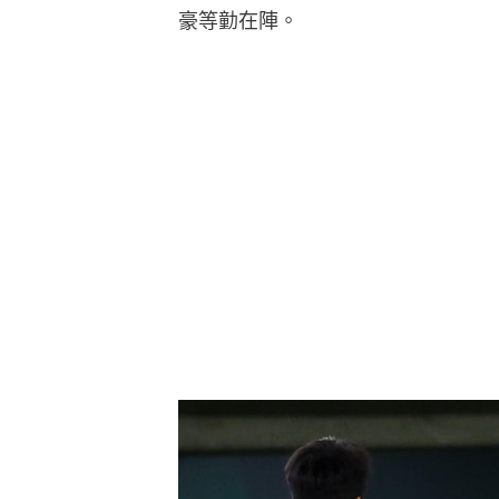
豪等勭在陣。