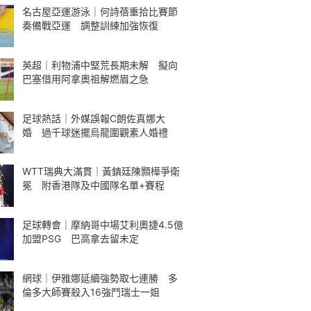
名古屋亞運游泳｜何詩蓓重拾比賽節
奏備戰亞運 調整訓練加強恢復
英超｜利物浦中堅荒長期未解 擬向
巴塞借用阿拿奧祖解燃眉之急
足球熱話｜外媒誤報C朗佐真娜大
婚 過千球迷擺烏龍圍觀素人婚禮
WTT瑞典大滿貫｜黃鎮廷陳顥樺爭衛
冕 附香港隊及中國隊名單+賽程
足球轉會｜摩納哥中場艾利奧捷4.5億
加盟PSG 巴高拿去留未定
網球｜伊雅娜延續強勢取七連勝 多
倫多大師賽殺入16強鬥瑞士一姐