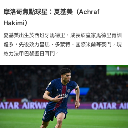
摩洛哥焦點球星：夏基美（Achraf
Hakimi）
夏基美出生於西班牙馬德里，成長於皇家馬德里青訓
體系，先後效力皇馬、多蒙特、國際米蘭等豪門，現
效力法甲巴黎聖日耳門。