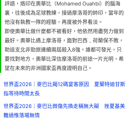
評語，烙印在奧華比（Mohamed Ouahbi）的腦海
裏，往後成為足球教練，接過摩洛哥的帥印，當年的
他沒有執教一隊的經驗，再度被外界看淡。
即使奧華比做什麼都不被看好，他依然用盡努力做到
最好。奧華比遇上摩洛哥，面對巴西﹑荷蘭保不敗，
助這支北非勁旅連續兩屆殺入8強。誰都可發光，只
要找對地方，奧華比深信摩洛哥的前途一片光明，希
望在未來的非洲國家盃再度證明自己。
世界盃2026｜麥巴比揭12碼宴客原因 夏蘭特迪甘斯
指等待時間太長
世界盃2026｜麥巴比微傷先換走稱無大礙 挫夏基美
難過惟落場無情