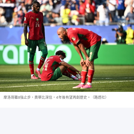
摩洛哥雖8強止步，奧華比深信，4年後有望再創歷史。（路透社）