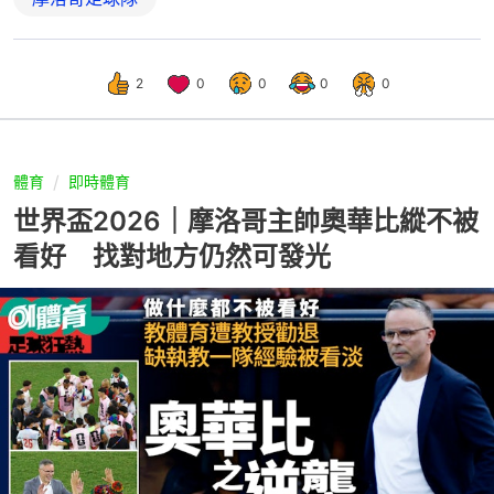
2
0
0
0
0
體育
即時體育
世界盃2026｜摩洛哥主帥奧華比縱不被
看好 找對地方仍然可發光