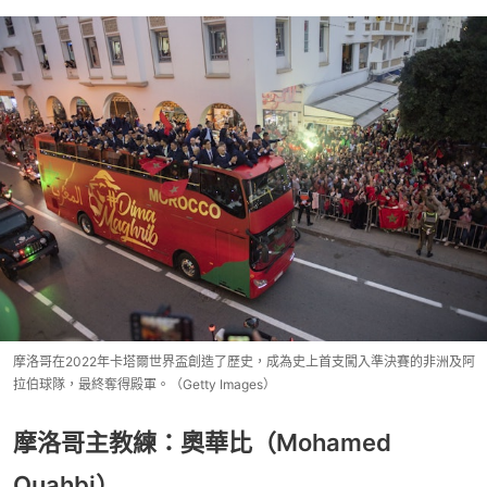
摩洛哥在2022年卡塔爾世界盃創造了歷史，成為史上首支闖入準決賽的非洲及阿
拉伯球隊，最終奪得殿軍。（Getty Images）
摩洛哥主教練：奧華比（Mohamed
Ouahbi）