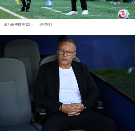
摩洛哥主帥奧華比。（路透社）