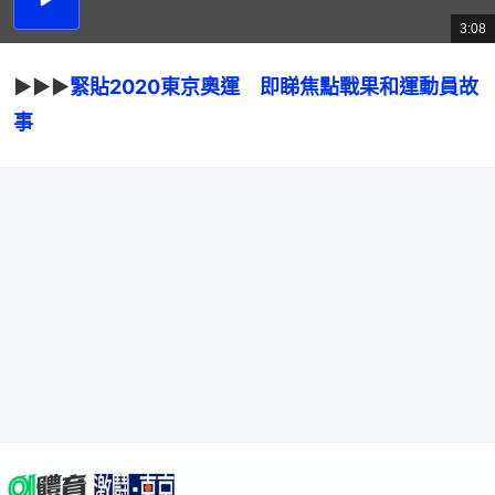
播
放
3:08
總
影
共
片
時
間
▶▶▶
緊貼2020東京奧運　即睇焦點戰果和運動員故
事