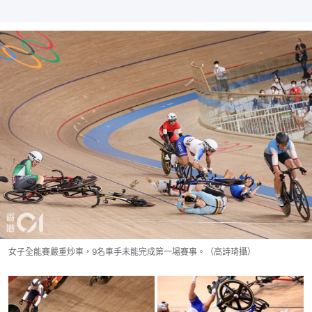
女子全能賽嚴重炒車，9名車手未能完成第一場賽事。（高詩琦攝）