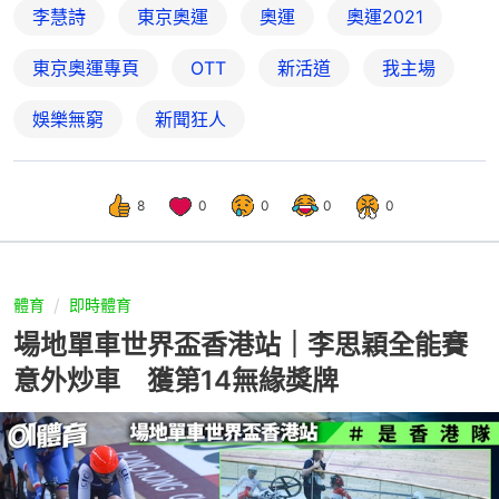
李慧詩
東京奧運
奧運
奧運2021
東京奧運專頁
OTT
新活道
我主場
娛樂無窮
新聞狂人
8
0
0
0
0
體育
即時體育
場地單車世界盃香港站｜李思穎全能賽
意外炒車 獲第14無緣獎牌