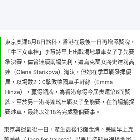
東京奧運8月8日煞科，香港在最後一日再增添獎牌，
「牛下女車神」李慧詩早上出戰埸地單車女子爭先賽
準決賽，儘管連續兩場失利，遭烏克蘭女將史達莉高
娃（Olena Starikova）淘汰，但她在季軍戰發揮優
異，以場數2：0擊敗德國車手軒絲（Emma
Hinze），贏得銅牌，為香港奪得今屆奧運第6面獎
牌。至於另一港將逄瑤出戰女子全能賽，在首場捕捉
賽炒車，最終以第18名完成整個賽事。
東京奧運最後一日，產生最後13面金牌。美國早上靠
華蘭迪（Jennifer Valente）以黑馬姿態贏得場地單