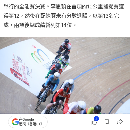
舉行的全能賽決賽。李思穎在首項的10公里捕捉賽獲
得第12，然後在配速賽未有分數進賬，以第13名完
成，兩項後總成績暫列第14位。
8
在Google
追蹤《香港01》
李思穎。（趙子晉攝）