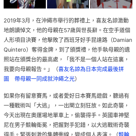
2019年3月，在沖繩市舉行的葬禮上，喜友名諒激動
地朗讀悼文，他的母親在57歲與世長辭。在空手道個
人形項目決賽，他擊敗了西班牙好手昆達路（Damian 
Quintero）奪得金牌，到了頒獎禮，他手執母親的遺
照站在頒獎台的最高處，「我不是一個人站在這裏，
我要向母親報告。」（
喜友名諒為日本完成最後拼
圖　帶母親一同成就沖繩之光
）
如果你有留意賽馬，或者愛好日本賽馬遊戲，聽過有
一種戰術叫「大逃」，一出閘立刻狂放。如此奇襲，
今天出現在奧運場地單車上，偷襲得手。英國車神堅
尼在男子競輪衛冕，把握對手犯錯，以大逃戰術奇襲
得手。緊張刺激的集體衝線，變成個人表演。（
競輪