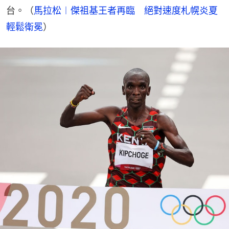
台。（
馬拉松︱傑祖基王者再臨　絕對速度札幌炎夏
輕鬆衛冕
）