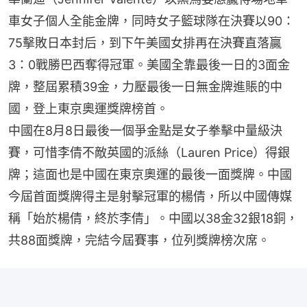
車女子個人全能金牌，同時女子籃球隊在決賽以90：
75擊敗日本封后，到下午美國女排再在決賽直落贏
3：0戰勝巴西奪得冠軍。美國全靠最後一日的3面金
牌，整屆累積39金，力壓最後一日無金牌進賬的中
國，登上東京奧運獎牌榜首。
中國在8月8日最後一個爭金點是女子拳擊中量級決
賽，可惜李倩不敵英國的派絲（Lauren Price）得銀
牌；這面也是中國在東京奧運的最後一面獎牌。中國
今屆首面獎牌得主是射擊冠軍的楊倩，所以中國傳媒
稱「始於楊倩，終於李倩」。中國以38金32銀18銅，
共88面獎牌，完結今屆賽事，位列獎牌榜次席。