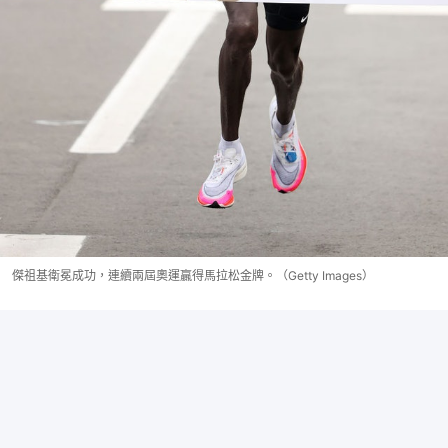
傑祖基衛冕成功，連續兩屆奧運贏得馬拉松金牌。（Getty Images）