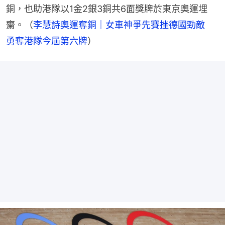
銅，也助港隊以1金2銀3銅共6面獎牌於東京奧運埋
齋。（
李慧詩奧運奪銅｜女車神爭先賽挫德國勁敵　
勇奪港隊今屆第六牌
）