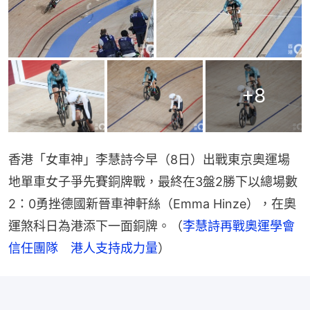
+
8
香港「女車神」李慧詩今早（8日）出戰東京奧運場
地單車女子爭先賽銅牌戰，最終在3盤2勝下以總場數
2：0勇挫德國新晉車神軒絲（Emma Hinze），在奧
運煞科日為港添下一面銅牌。（
李慧詩再戰奧運學會
信任團隊　港人支持成力量
）