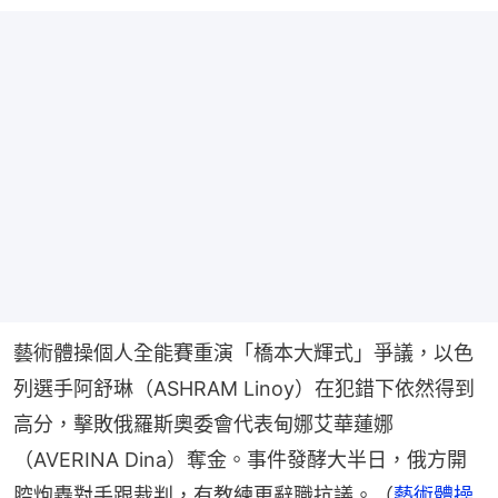
藝術體操個人全能賽重演「橋本大輝式」爭議，以色
列選手阿舒琳（ASHRAM Linoy）在犯錯下依然得到
高分，擊敗俄羅斯奧委會代表甸娜艾華蓮娜
（AVERINA Dina）奪金。事件發酵大半日，俄方開
腔炮轟對手跟裁判，有教練更辭職抗議。（
藝術體操