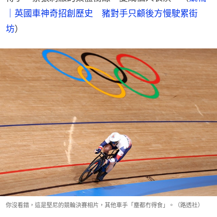
｜英國車神奇招創歷史　豬對手只顧後方慢駛累街
坊
）
你沒看錯，這是堅尼的競輪決賽相片，其他車手「塵都冇得食」。（路透社）