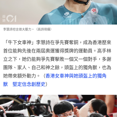
李慧詩坦言很大壓力。（高詩琦攝）
「牛下女車神」李慧詩在爭先賽奪銅，成為香港歷來
首位能夠先後在兩屆奧運獲得獎牌的運動員。高手林
立之下，她仍能夠爭先賽擊敗一個又一個對手，多謝
團隊、家人、自己和神之餘，頭盔上的獨角獸，也為
她帶來額外動力。（
香港女車神與她頭盔上的獨角
獸　堅定信念創歷史
）