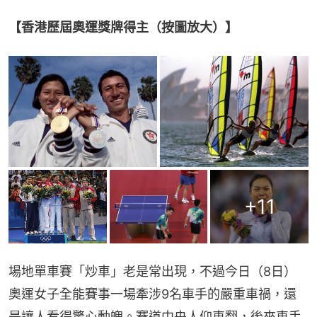
【香港歷屆奧運獎牌得主（按圖放大）】
+
11
場地單車賽「炒車」老是常出現，不過今日（8日）
奧運女子全能賽事一場牽涉9名車手的嚴重車禍，還
是讓人看得驚心動魄。賽道中央人仰車翻，後來車手