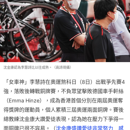
沈金康認為李慧詩比以往成熟。（高詩琦攝）
「女車神」李慧詩在奧運煞科日（8日）出戰爭先賽4
強，落敗後轉戰銅牌賽，不負眾望擊敗德國車手軒絲
（Emma Hinze），成為香港首個分別在兩屆奧運奪
得獎牌的運動員，個人累積三屆奧運兩面銅牌。賽後
總教練沈金康大讚愛徒表現，認為她在壓力下爭得一
面銅牌已很不容易。（
沈金康盛讚愛徒非常努力　感