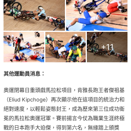
+
11
其他運動員消息：
奧運閉幕日重頭戲馬拉松項目，肯雅長跑王者傑祖基
（Eliud Kipchoge）再次顯示他在這項目的統治力和
絕對速度，以輕鬆姿態封王，成為歷來第三位成功衛
冕的馬拉松奧運冠軍。賽前揚言今仗為職業生涯終極
戰的日本跑手大迫傑，得到第六名，無緣踏上頒獎