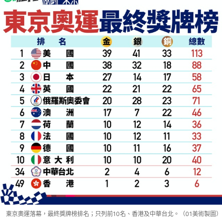
東京奧運落幕，最終獎牌榜排名；只列前10名、香港及中華台北。（01美術製圖）